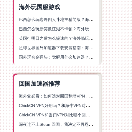
海外玩国服游戏
巴西怎么玩边锋四人斗地主精简版？海外游戏党的加速器终极选择
巴西怎么玩新笑傲江湖不卡顿？海外玩家国服游戏加速终极指南（附猫和老鼠一梦江湖实测）
英国打明日之后怎么提速的？海外畅玩国服游戏终极指南
足球世界国外加速器下载安装指南：海外党畅玩国服游戏的终极解决方案
国外玩合金弹头：觉醒用什么加速器？一份写给海外游子的畅玩指南
回国加速器推荐
海外党必看：如何选对回国翻墙VPN，无缝解锁国内资源？
ChickCN VPN好用吗？和海牛VPN对比哪个回国效果更好？
ChickCN VPN和当归VPN对比哪个回国效果更好？海外党亲测后选了它
深夜连不上Steam回国，我决定不再忍受这数字鸿沟