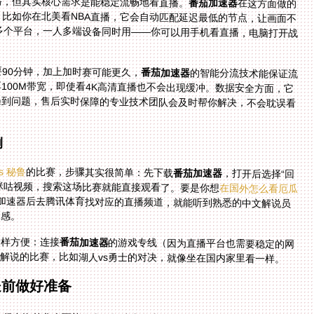
格，但其实核心需求是能稳定流畅地看直播。
番茄加速器
在这方面做的
很到位：它有全球节点分布，能智能推荐最优线路，比如你在北美看NBA直播，它会自动匹配延迟最低的节点，让画面不
会卡顿；同时支持Android、iOS、Windows、mac多个平台，一人多端设备同时用——你可以用手机看直播，电脑打开战
。
90分钟，加上加时赛可能更久，
番茄加速器
的智能分流技术能保证流
量稳定，而且精选了回国影音、游戏加速专线，独享100M带宽，即使看4K高清直播也不会出现缓冲。数据安全方面，它
采用加密专线传输，不用担心个人信息泄露；如果遇到问题，售后实时保障的专业技术团队会及时帮你解决，不会耽误看
例
s 秘鲁
的比赛，步骤其实很简单：先下载
番茄加速器
，打开后选择“回
者咪咕视频，搜索这场比赛就能直接观看了。要是你想
在国外怎么看厄瓜
加速器后去腾讯体育找对应的直播频道，就能听到熟悉的中文解说员
入感。
一样方便：连接
番茄加速器
的游戏专线（因为直播平台也需要稳定的网
解说的比赛，比如湖人vs勇士的对决，就像坐在国内家里看一样。
提前做好准备