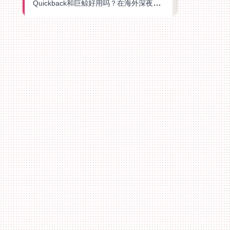
Quickback和巨鲸好用吗？在海外深夜想刷B站、追爱奇艺的你，或许正需要这份答案