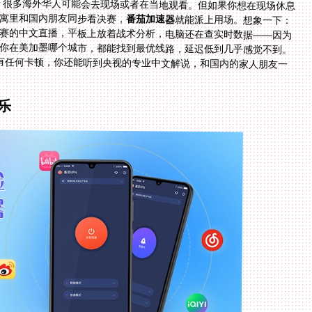
办，很多海外华人可能会去现场或者在当地观看。但如果你想在现场休息
寓里和国内朋友同步看决赛，
番茄加速器
就能派上用场。想象一下：
你在多伦多的家里，用手机打开咪咕视频看世界杯决赛的中文直播，平板上放着战术分析，电脑还在查实时数据——因为
番茄支持多端同时使用，而且全球节点分布广，不管你在美加墨哪个城市，都能找到最优线路，延迟低到几乎感觉不到。
加上无限流量和100M独享带宽，整场比赛下来不会有任何卡顿，你还能听到央视的专业中文解说，和国内的家人朋友一
乐