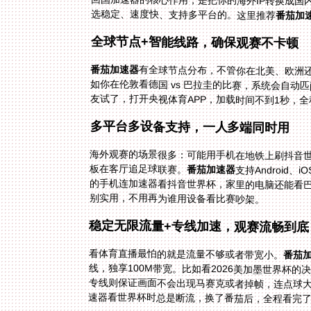
回国加速器的核心作用，是把你的海外IP转换成国
选稳定、速度快、支持多平台的。这里推荐
番茄加
全球节点+智能线路，确保观赛不卡顿
番茄加速器
有全球节点分布，不管你在北美、欧洲
如你在伦敦看德国 vs 巴拉圭的比赛，系
友试了，打开央视体育APP，加载时间不到1秒，
多平台多设备支持，一人多端同时用
海外观赛的场景很多：可能用手机在地铁上刷抖音世
板在客厅追足球联赛。
番茄加速器
支持Android
的手机连加速器看抖音世
别实用，不用再为谁用设备看比赛吵架。
稳定无限流量+专线加速，观赛流畅到底
看体育直播最怕的就是流量不够或者带宽小。
番茄
速器看世界杯时总是断流，换了番茄后，全程看完了