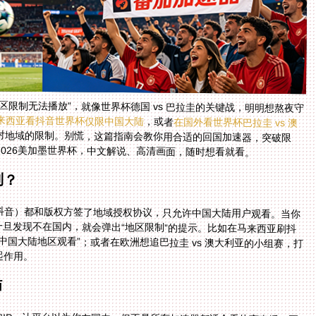
区限制无法播放”，就像世界杯德国 vs 巴拉圭的关键战，明明想熬夜守
来西亚看抖音世界杯仅限中国大陆
，或者
在国外看世界杯巴拉圭 vs 澳
对地域的限制。别慌，这篇指南会教你用合适的回国加速器，突破限
2026美加墨世界杯，中文解说、高清画面，随时想看就看。
制？
抖音）都和版权方签了地域授权协议，只允许中国大陆用户观看。当你
，一旦发现不在国内，就会弹出“地区限制”的提示。比如在马来西亚刷抖
国大陆地区观看”；或者在欧洲想追巴拉圭 vs 澳大利亚的小组赛，打
起作用。
恼