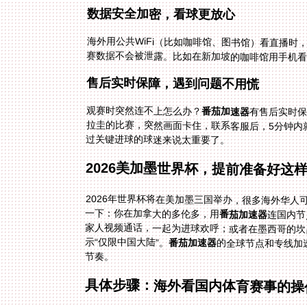
数据安全加密，看球更放心
海外用公共WiFi（比如咖啡馆、图书馆）看直播时
赛数据不会被泄露。比如在新加坡的咖啡馆用手机看
售后实时保障，遇到问题不用慌
观赛时突然连不上怎么办？
番茄加速器
有售后实时保
拉圭的比赛，突然
过关键进球的球迷来说太重要了。
2026美加墨世界杯，提前准备好这
2026年世界杯将在美加墨三国举办，很多海外华
一下：你在加拿大的多伦多，用
番茄加速器
连国内节
家人视频通话
示“仅限中国大陆”。
番茄加速器
的全球节点和专线加
节奏。
具体步骤：海外看国内体育赛事的操