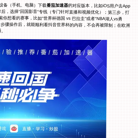
设备（手机、电脑）下载
番茄加速器
的对应版本，比如iOS用户去App
Store，Windows用户去官网下载；第二步，注册登录后，选择“回国影音”专线（专门针对直播和视频优化）；第三步，打
开国内直播APP（央视体育、腾讯体育、抖音），搜索你想看的赛事，比如“世界杯德国 vs 巴拉圭”或者“NBA湖人vs勇
士”，直接观看就行。比如在马来西亚的华人，按这个步骤操作后，就能顺利看抖音世界杯的内容，不会再被限制；在欧洲
播。