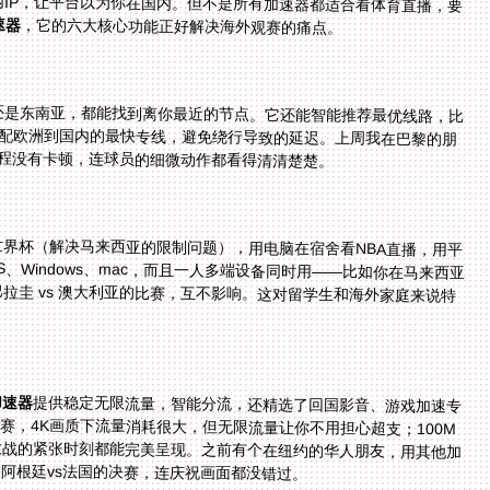
内IP，让平台以为你在国内。但不是所有加速器都适合看体育直播，要
速器
，它的六大核心功能正好解决海外观赛的痛点。
还是东南亚，都能找到离你最近的节点。它还能智能推荐最优线路，比
统会自动匹配欧洲到国内的最快专线，避免绕行导致的延迟。上周我在巴黎的朋
全程没有卡顿，连球员的细微动作都看得清清楚楚。
界杯（解决马来西亚的限制问题），用电脑在宿舍看NBA直播，用平
、iOS、Windows、mac，而且一人多端设备同时用——比如你在马来西亚
界杯，家里的电脑还能看巴拉圭 vs 澳大利亚的比赛，互不影响。这对留学生和海外家庭来说特
加速器
提供稳定无限流量，智能分流，还精选了回国影音、游戏加速专
线，独享100M带宽。比如看2026美加墨世界杯的决赛，4K画质下流量消耗很大，但无限流量让你不用担心超支；100M
专线则保证画面不会出现马赛克或者掉帧，连点球大战的紧张时刻都能完美呈现。之前有个在纽约的华人朋友，用其他加
阿根廷vs法国的决赛，连庆祝画面都没错过。