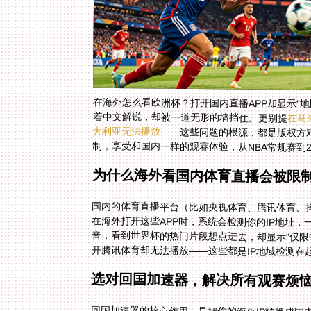
在海外怎么看欧洲杯？打开国内直播APP却显示“地
着中文解说，却被一道无形的墙挡住。更别提
在马
大利亚无法播放
——这些问题的根源，都是版权方
制，享受和国内一样的观赛体验，从NBA常规赛到
为什么海外看国内体育直播会被限
国内的体育直播平台（比如央视体育、腾讯体育、
在海外打开这些APP时，系统会检测你的IP地址
音，看到世界杯的热门片段想点进去，却显示“仅限中
开腾讯体育却无法播放——这些都是IP地域检测在
选对回国加速器，解决所有观赛烦