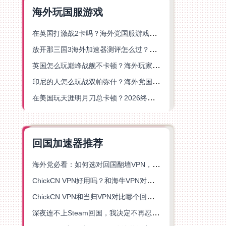
海外玩国服游戏
在英国打激战2卡吗？海外党国服游戏不卡顿的终极解决方案
放开那三国3海外加速器测评怎么过？海外党亲测有效的国服游戏加速指南
英国怎么玩巅峰战舰不卡顿？海外玩家国服游戏加速器终极指南
印尼的人怎么玩战双帕弥什？海外党国服游戏加速避坑指南
在美国玩天涯明月刀总卡顿？2026终极指南：选对加速器让你丝滑连招
回国加速器推荐
海外党必看：如何选对回国翻墙VPN，无缝解锁国内资源？
ChickCN VPN好用吗？和海牛VPN对比哪个回国效果更好？
ChickCN VPN和当归VPN对比哪个回国效果更好？海外党亲测后选了它
深夜连不上Steam回国，我决定不再忍受这数字鸿沟