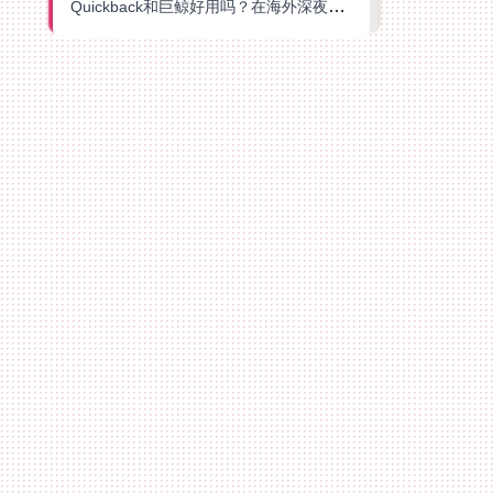
Quickback和巨鲸好用吗？在海外深夜想刷B站、追爱奇艺的你，或许正需要这份答案