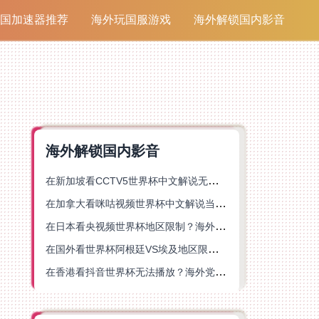
国加速器推荐
海外玩国服游戏
海外解锁国内影音
海外解锁国内影音
在新加坡看CCTV5世界杯中文解说无法播放？这篇指南帮你解锁海外体育直播自由
在加拿大看咪咕视频世界杯中文解说当前地区不可播放？这篇指南帮你一键解决
在日本看央视频世界杯地区限制？海外党体育赛事观看终极指南
在国外看世界杯阿根廷VS埃及地区限制？这篇指南帮你搞定中文直播+解说
在香港看抖音世界杯无法播放？海外党体育赛事中文直播终极指南