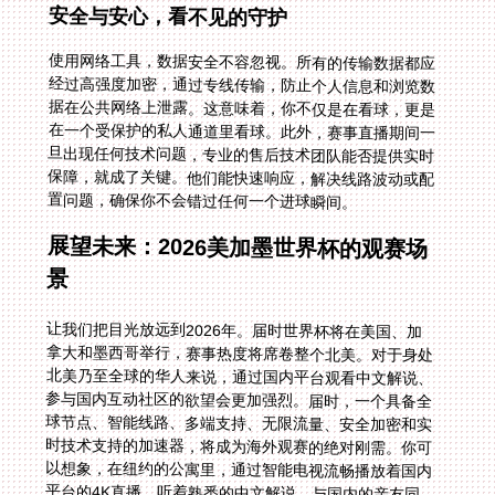
安全与安心，看不见的守护
使用网络工具，数据安全不容忽视。所有的传输数据都应
经过高强度加密，通过专线传输，防止个人信息和浏览数
据在公共网络上泄露。这意味着，你不仅是在看球，更是
在一个受保护的私人通道里看球。此外，赛事直播期间一
旦出现任何技术问题，专业的售后技术团队能否提供实时
保障，就成了关键。他们能快速响应，解决线路波动或配
置问题，确保你不会错过任何一个进球瞬间。
展望未来：2026美加墨世界杯的观赛场
景
让我们把目光放远到2026年。届时世界杯将在美国、加
拿大和墨西哥举行，赛事热度将席卷整个北美。对于身处
北美乃至全球的华人来说，通过国内平台观看中文解说、
参与国内互动社区的欲望会更加强烈。届时，一个具备全
球节点、智能线路、多端支持、无限流量、安全加密和实
时技术支持的加速器，将成为海外观赛的绝对刚需。你可
以想象，在纽约的公寓里，通过智能电视流畅播放着国内
平台的4K直播，听着熟悉的中文解说，与国内的亲友同
步欢呼——这一切，都依赖于今天你选择的这个稳定、强