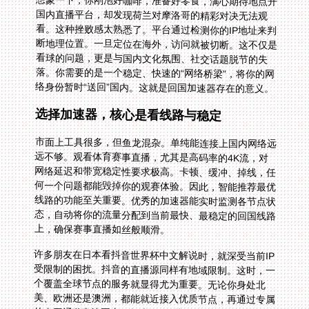
想象一下，你刚泡好咖啡，准备好零食，满心期待地点开
国内直播平台，却发现荷兰对摩洛哥的精彩对决无法观
看。这种挫败感太熟悉了。平台通过检测你的IP地址来判
断地理位置。一旦定位在海外，访问就被切断。这不仅是
看球的问题，更是与国内文化氛围、社交话题脱节的失
落。你需要的是一个稳定、快速的“网络桥梁”，将你的网
络身份暂时“送回”国内。这就是回国加速器存在的意义。
选择加速器，核心是看线路与稳定
市面上工具很多，但鱼龙混杂。单纯能连接上国内网络远
远不够。观看体育赛事直播，尤其是高码率的4K流，对
网络延迟和带宽稳定性要求极高。卡顿、缓冲、掉线，任
何一个问题都能毁掉你的观赛体验。因此，智能推荐最优
线路的功能至关重要。优秀的加速器能实时监测各节点状
态，自动将你的流量分配到当前最快、最稳定的回国线路
上，确保赛事直播如丝般顺滑。
许多朋友在日本看抖音世界杯中文解说时，就深受当前IP
受限制的困扰。抖音的直播源同样有地域限制。这时，一
个覆盖全球节点的服务就显得尤为重要。无论你身处北
美、欧洲还是澳洲，都能就近接入优质节点，再通过专属
的内网通道直达国内，极大降低延迟。这不仅仅是连接，