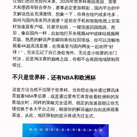
让我们把目光投向未来。2026年世界杯将由美国、加拿
大和墨西哥联合举办，赛事必定更加精彩，国内平台的中
文解说也会充满激情。想象一下，你身在纽约或多伦多，
如何与国内亲友同步观赛？提前在手机和智能电视上安装
好加速器客户端。比赛开始前，一键连接回国线路。然
后，像在国内一样，自如地打开央视频APP或咪咕视频网
页版。熟悉的解说声音瞬间将你拉回现场，你可以流畅地
观看4K超高清直播，在弹幕里与国内网友一起欢呼“好
球！”，完全忘记了自己身处海外。无论是小组赛的冷门
对决，还是淘汰赛的巅峰之战，你都不会再因地域限制而
错过。
不只是世界杯，还有NBA和欧洲杯
这套方法当然不仅限于世界杯。当你想在海外通过腾讯体
育观看NBA季后赛，或是通过爱奇艺体育收看欧洲杯的深
夜场次时，同样的策略完全适用。稳定的加速器能让你无
缝切换于各大平台之间，根据你的解说偏好自由选择观看
渠道。从此，地区限制的提示将成为过去式。