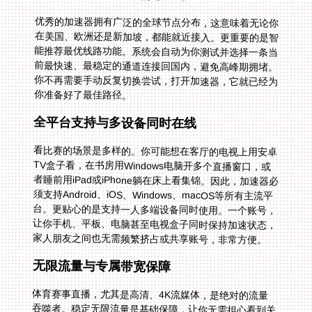
优秀的加速器拥有广泛的全球节点分布，这意味着无论你
在美国、欧洲还是新加坡，都能就近接入。更重要的是智
能推荐最优线路功能。系统会自动为你测试并选择一条当
前最快速、最稳定的通道连接回国内，避免高峰期拥堵。
你不再需要手动反复切换尝试，打开加速器，它就已经为
你准备好了最佳路径。
全平台支持与多设备同时在线
看比赛的场景是多样的。你可能想在客厅的电视上用安卓
TV盒子看，在书房用Windows电脑开多个直播窗口，或
者睡前用iPad或iPhone躺在床上看集锦。因此，加速器必
须支持Android、iOS、Windows、macOS等所有主流平
台。更贴心的是支持一人多端设备同时使用。一个账号，
让你手机、平板、电脑甚至电视盒子同时保持加速状态，
家人朋友之间也无需频繁挤占或共享账号，非常方便。
无限流量与专属带宽保障
体育赛事直播，尤其是高清、4K流媒体，是绝对的流量
吞噬者。稳定无限流量是基础保障，让你无需担心看到关
键时刻突然限速。其背后的智能分流技术能精准识别你的
网络请求，将视频流量引导至精选的回国影音专线上。这
条专线就像高速公路上的VIP通道，与普通数据分开，优
先保障视频流的稳定传输。独享100M带宽的承诺，确保
了即使是在世界杯决赛夜这样的网络高峰时段，你的画面