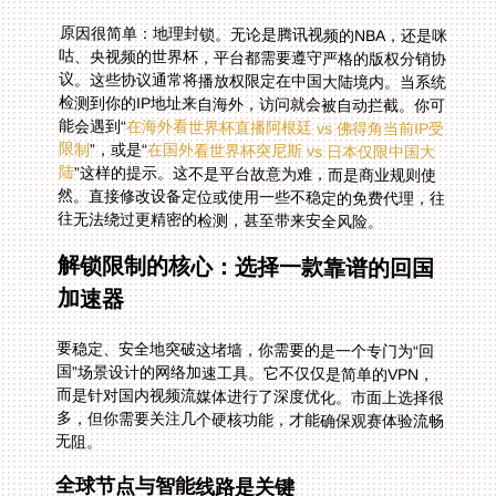
原因很简单：地理封锁。无论是腾讯视频的NBA，还是咪
咕、央视频的世界杯，平台都需要遵守严格的版权分销协
议。这些协议通常将播放权限定在中国大陆境内。当系统
检测到你的IP地址来自海外，访问就会被自动拦截。你可
能会遇到“
在海外看世界杯直播阿根廷 vs 佛得角当前IP受
限制
”，或是“
在国外看世界杯突尼斯 vs 日本仅限中国大
陆
”这样的提示。这不是平台故意为难，而是商业规则使
然。直接修改设备定位或使用一些不稳定的免费代理，往
往无法绕过更精密的检测，甚至带来安全风险。
解锁限制的核心：选择一款靠谱的回国
加速器
要稳定、安全地突破这堵墙，你需要的是一个专门为“回
国”场景设计的网络加速工具。它不仅仅是简单的VPN，
而是针对国内视频流媒体进行了深度优化。市面上选择很
多，但你需要关注几个硬核功能，才能确保观赛体验流畅
无阻。
全球节点与智能线路是关键