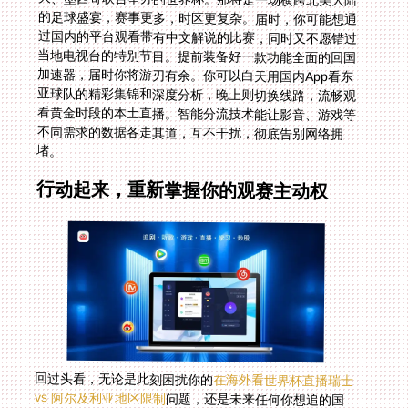
堵。
行动起来，重新掌握你的观赛主动权
回过头看，无论是此刻困扰你的
在海外看世界杯直播瑞士
vs 阿尔及利亚地区限制
问题，还是未来任何你想追的国
内综艺、电视剧，其核心解决方案都是一致的。技术带来
的壁垒，最终要靠更智能的技术来打破。关键在于选择那
个真正懂你需求、技术过硬且服务到位的工具。它应该像
一个隐形的桥梁，默默地将你和故乡的精彩内容连接起
来，而你自己，只需专注于赛事的激情与欢乐。所以，别
再让“地区限制”的提示浇灭你的热情。做好准备，下一次
哨声响起时，你一定能身处世界任何角落，却依然沉浸在
最熟悉、最热烈的中文解说氛围中，与万里之外的同胞同