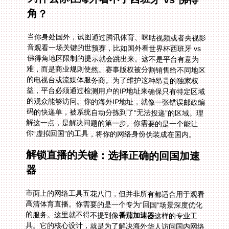
角？
当你身处国外，试图通过腾讯体育、咪咕视频或者央视影
音观看一场关键的世预赛，比如国外看世界杯西班牙 vs
佛得角地区限制的提示就会跳出来。这不是平台有意为
难，而是商业规则使然。赛事版权被分割销售给不同地区
的电视台或流媒体服务商。为了维护这种昂贵的独家权
益，平台必须通过检测用户的IP地址来确保只有特定区域
的观众能够访问。你的海外IP地址，就像一张错误邮政编
码的快递单，被系统自动分拣到了“无法投递”的区域。理
解这一点，是解决问题的第一步。你需要的是一个能让
你“虚拟回国”的工具，将你的网络身份伪装成在国内。
解锁直播的关键：选择正确的回国加速
器
市面上的网络工具五花八门，但并非所有都适合用于观看
高清体育直播。你需要的是一个专为“回国”场景深度优化
的服务。这里就不得不提到像
番茄加速器
这样的专业工
具。它的核心设计，就是为了解决海外华人访问国内网络
服务的种种不便。它的全球节点分布广泛，并且能智能推
荐最优线路。这意味着，无论你在北美、欧洲还是澳洲，
它都能自动为你选择一条最稳定、延迟最低的通道连接回
国内网络，让你在观看瑞士 vs 阿尔及利亚这类比赛时，