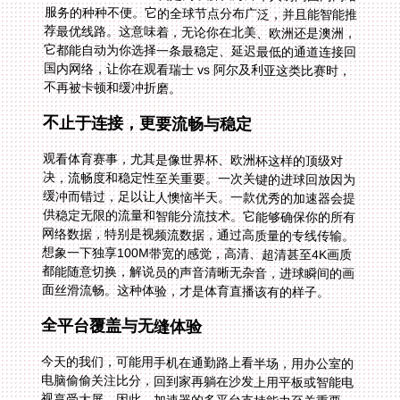
不再被卡顿和缓冲折磨。
不止于连接，更要流畅与稳定
观看体育赛事，尤其是像世界杯、欧洲杯这样的顶级对
决，流畅度和稳定性至关重要。一次关键的进球回放因为
缓冲而错过，足以让人懊恼半天。一款优秀的加速器会提
供稳定无限的流量和智能分流技术。它能够确保你的所有
网络数据，特别是视频流数据，通过高质量的专线传输。
想象一下独享100M带宽的感觉，高清、超清甚至4K画质
都能随意切换，解说员的声音清晰无杂音，进球瞬间的画
面丝滑流畅。这种体验，才是体育直播该有的样子。
全平台覆盖与无缝体验
今天的我们，可能用手机在通勤路上看半场，用办公室的
电脑偷偷关注比分，回到家再躺在沙发上用平板或智能电
视享受大屏。因此，加速器的多平台支持能力至关重要。
它需要完美支持Android、iOS、Windows、macOS等所
有主流系统，并且允许一人多端设备同时使用。你可以在
手机和笔记本电脑上登录同一个账号，分别观看不同的比
赛，或者在不同设备间无缝切换，而无需反复登录设置。