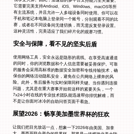
这种灵活性，完美适应了我们碎片化的观赛习惯。
安全与保障，看不见的坚实后盾
使用网络工具，安全永远是隐形的底线。在享受高速通道
的同时，你的浏览数据和个人信息需要被妥善保护。可靠
的服务会采用高标准的数据安全加密和专线传输技术，确
保你的网络活动隐私安全，避免在公共网络上裸奔的风
险。此外，售后服务与实时保障同样关键。当你遇到连接
问题，尤其是在重大赛事开始前这样的紧要关头，一个
7x24小时在线的专业技术团队能迅速帮你排忧解难，而
不是让你面对冰冷的自助问答页面干着急。
展望2026：畅享美加墨世界杯的狂欢
让我们把目光放远一点，想象一下2026年由美国、加拿
大、墨西哥联合举办的世界杯。那将是一场横跨北美大陆
的足球盛宴，赛事更多，时区更复杂。届时，你可能想通
过国内的平台观看带有中文解说的比赛，同时又不愿错过
当地电视台的特别节目。提前装备好一款功能全面的回国
加速器，届时你将游刃有余。你可以白天用国内App看东
亚球队的精彩集锦和深度分析，晚上则切换线路，流畅观
看黄金时段的本土直播。智能分流技术能让影音、游戏等
不同需求的数据各走其道，互不干扰，彻底告别网络拥