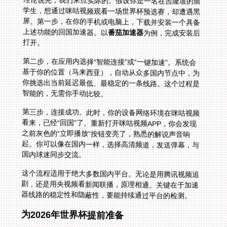
理论说完，我们来点实际的。假设你是一名在吉隆坡的留
学生，想通过咪咕视频观看一场世界杯预选赛，却遭遇黑
屏。第一步，在你的手机或电脑上，下载并安装一个具备
上述功能的回国加速器。以
番茄加速器
为例，完成安装后
打开。
第二步，在应用内选择“智能连接”或“一键加速”。系统会
基于你的位置（马来西亚），自动从众多国内节点中，为
你挑选出当前延迟最低、最稳定的一条线路。这个过程是
智能的，无需你手动比较。
第三步，连接成功。此时，你的设备网络环境在咪咕视频
看来，已经“回国”了。重新打开咪咕视频APP，你会发现
之前灰色的“立即播放”按钮变亮了，熟悉的解说声音响
起。你可以像在国内一样，选择高清频道，发送弹幕，与
国内球迷同步交流。
这个流程适用于绝大多数国内平台。无论是用腾讯视频追
剧，还是用央视频看新闻联播，原理相通。关键在于加速
器线路的稳定性和隐蔽性，要能持续通过平台的检测。
为2026年世界杯提前准备