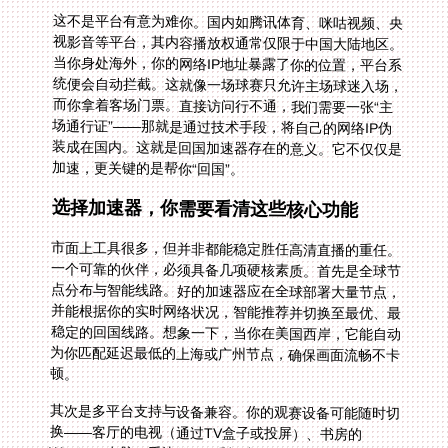
这不是平台有意为难你。国内如腾讯体育、咪咕视频、央
视影音等平台，其内容播放权通常仅限于中国大陆地区。
当你身处海外，你的网络IP地址暴露了你的位置，平台系
统便会自动拦截。这就像一场球赛只允许主场球迷入场，
而你拿着客场门票。直接访问行不通，我们需要一张“主
场通行证”——那就是通过技术手段，将自己的网络IP伪
装成在国内。这就是回国加速器存在的意义。它不仅仅是
加速，更关键的是帮你“回国”。
选择加速器，你需要看清这些核心功能
市面上工具很多，但并非都能稳定胜任高清直播的重任。
一个可靠的伙伴，必须具备几项硬核素质。首先是全球节
点分布与智能线路。好的加速器应在全球部署大量节点，
并能根据你的实时网络状况，智能推荐并切换至最优、最
稳定的回国线路。想象一下，当你在美国西岸，它能自动
为你匹配延迟最低的上海或广州节点，确保画面流畅不卡
顿。
其次是多平台支持与设备兼容。你的观赛设备可能随时切
换——客厅的电视（通过TV盒子或投屏）、书房的
Windows电脑、手边的iOS手机或iPad。优秀的服务应支
持全平台，甚至允许你在多个设备上同时登录使用，满足