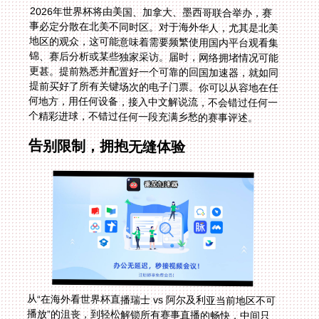
2026年世界杯将由美国、加拿大、墨西哥联合举办，赛
事必定分散在北美不同时区。对于海外华人，尤其是北美
地区的观众，这可能意味着需要频繁使用国内平台观看集
锦、赛后分析或某些独家采访。届时，网络拥堵情况可能
更甚。提前熟悉并配置好一个可靠的回国加速器，就如同
提前买好了所有关键场次的电子门票。你可以从容地在任
何地方，用任何设备，接入中文解说流，不会错过任何一
个精彩进球，不错过任何一段充满乡愁的赛事评述。
告别限制，拥抱无缝体验
从“在海外看世界杯直播瑞士 vs 阿尔及利亚当前地区不可
播放”的沮丧，到轻松解锁所有赛事直播的畅快，中间只
隔着一个正确工具的距离。技术带来的壁垒，终将由更好
的技术来打破。无论你是为了欧洲杯的激情，还是NBA的
悬念，或是单纯想听听国内电视台的家常声音，希望这份
指南能帮你扫清障碍。选择那些真正拥有全球节点、智能
线路、稳定带宽和安全保障的服务，让你在世界的任何一
个角落，都能安心、流畅地连接家乡的精彩。观赛自由，