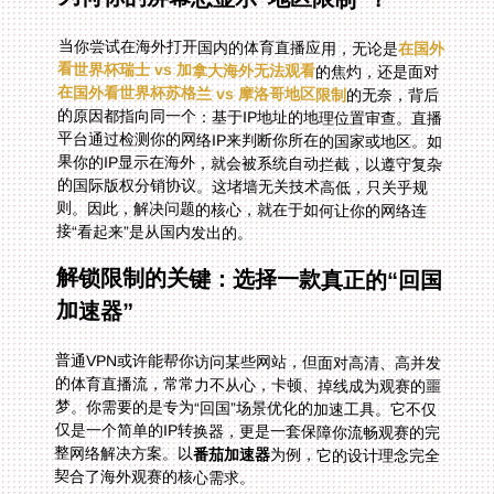
当你尝试在海外打开国内的体育直播应用，无论是
在国外
看世界杯瑞士 vs 加拿大海外无法观看
的焦灼，还是面对
在国外看世界杯苏格兰 vs 摩洛哥地区限制
的无奈，背后
的原因都指向同一个：基于IP地址的地理位置审查。直播
平台通过检测你的网络IP来判断你所在的国家或地区。如
果你的IP显示在海外，就会被系统自动拦截，以遵守复杂
的国际版权分销协议。这堵墙无关技术高低，只关乎规
则。因此，解决问题的核心，就在于如何让你的网络连
接“看起来”是从国内发出的。
解锁限制的关键：选择一款真正的“回国
加速器”
普通VPN或许能帮你访问某些网站，但面对高清、高并发
的体育直播流，常常力不从心，卡顿、掉线成为观赛的噩
梦。你需要的是专为“回国”场景优化的加速工具。它不仅
仅是一个简单的IP转换器，更是一套保障你流畅观赛的完
整网络解决方案。以
番茄加速器
为例，它的设计理念完全
契合了海外观赛的核心需求。