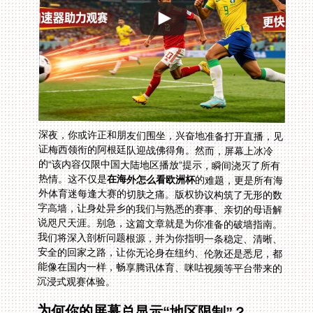
深夜，你或许正和朋友们围坐，兴奋地准备打开直播，见
证梅西领衔的阿根廷队迎战佛得角。然而，屏幕上冰冷
的“该内容仅限中国大陆地区播放”提示，瞬间浇灭了所有
热情。这不仅是
在海外怎么看欧洲杯
的难题，更是所有海
外体育迷每逢大赛的切肤之痛。版权协议构筑了无形的数
字高墙，让身处异乡的我们与熟悉的赛事、亲切的母语解
说咫尺天涯。别急，这篇文章就是为你准备的破墙指南。
我们将深入剖析问题根源，并为你指明一条稳定、清晰、
安全的回家之路，让你无论身在纽约、伦敦还是悉尼，都
能像在国内一样，畅享腾讯体育、咪咕视频等平台带来的
沉浸式观赛体验。
为何你的屏幕总显示“地区限制”？