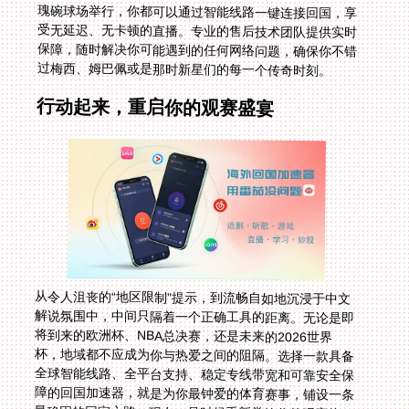
过梅西、姆巴佩或是那时新星们的每一个传奇时刻。
行动起来，重启你的观赛盛宴
从令人沮丧的“地区限制”提示，到流畅自如地沉浸于中文
解说氛围中，中间只隔着一个正确工具的距离。无论是即
将到来的欧洲杯、NBA总决赛，还是未来的2026世界
杯，地域都不应成为你与热爱之间的阻隔。选择一款具备
全球智能线路、全平台支持、稳定专线带宽和可靠安全保
障的回国加速器，就是为你最钟爱的体育赛事，铺设一条
最稳固的回家之路。现在，是时候重新掌控你的观赛体
验，让每一个进球、每一次绝杀，都毫无隔阂地在你眼前