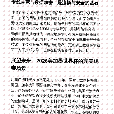
专线带宽与数据加密，是流畅与安全的基石
体育直播，尤其是4K超高清信号，对带宽的要求极为苛
刻。普通的网络通道如同拥挤的乡间小道，而专为影音和
游戏优化的回国加速专线，则像是拥有独享路权的高速公
路。它能提供高达100M的专属带宽，并进行智能分流，
确保直播数据包优先、稳定地传输，有效对抗晚间高峰期
的网络拥堵。与此同时，全程的数据安全加密和专线传输
技术，不仅保护你的网络活动隐私，更能防止数据传输被
第三方干扰或窃取，让你在畅快观赛时无后顾之忧。
展望未来：2026美加墨世界杯的完美观
赛场景
让我们把目光投向不远处的2026年。届时，世界杯将由
美国、加拿大和墨西哥联合举办，赛事横跨北美多个时
区。作为海外华人，你可能身处非主办国的英国或澳大利
亚，却依然渴望通过央视频或咪咕视频，聆听中文解说员
的激情呐喊。届时，地区限制必将更加严格。提前备好一
款可靠的回国加速器，就如同拥有了一张永不过期的数字
门票。无论比赛在纽约的麦迪逊花园广场还是洛杉矶的玫
瑰碗球场举行，你都可以通过智能线路一键连接回国，享
受无延迟、无卡顿的直播。专业的售后技术团队提供实时
保障，随时解决你可能遇到的任何网络问题，确保你不错