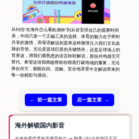
从纠结“在海外怎么看欧洲杯”到从容安排自己的观赛时间
表，中间只差一个正确工具的选择。体育的魅力在于即时
共享的激情，而母语解说则是将这种激情注入我们文化血
脉的导管。无论是篮球巨星的关键绝杀，还是足球场上的
世界波，用我们最熟悉的语言聆听解说，那份共鸣感无可
替代。希望这份指南能帮助你彻底打破地域的藩篱，无论
身在何方，都能自由、流畅、安全地享受中文解说带来的
每一份精彩与感动。
←
前一篇文章
后一篇文章
→
海外解锁国内影音
在海外看世界杯直播英格兰 vs 刚果 (金)当前地区不可播放？这篇指南帮你突破所有限制