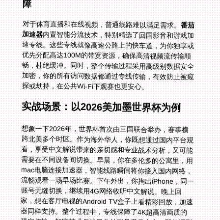
障
对于体育直播和在线视频，普通线路难以满足需求。
番茄
加速器
内置智能分流技术，特别精选了回国影音和游戏加
速专线。这些专线就像高速公路上的快车道，为你独享或
优先分配高达100M的带宽资源，确保高清视频流传输顺
畅，杜绝缓冲。同时，整个传输过程采用高级别数据安全
加密，你的所有访问数据都通过专线传输，有效防止被窥
探或劫持，在公共Wi-Fi下观赛也更安心。
实战场景：以2026美加墨世界杯为例
想象一下2026年，世界杯首次由三国联合举办，赛事横
跨北美多个时区。作为海外华人，你既想通过国内平台观
看，享受中文解说带来的亲切感和专业战术分析，又可能
需要在不同设备间切换。早晨，你在多伦多的公寓里，用
mac电脑连接加速器，智能线路瞬间将你接入国内网络，
流畅观看一场早场比赛。下午外出，你掏出iPhone，同一
账号无缝切换，继续用4G网络收听中文解说。晚上回
家，想在客厅电视的Android TV盒子上看精彩回放，加速
器同样支持。整个过程中，专线保障了4K超高清画质的
稳定传输，加密技术保护了你的账号登录安全。即使遇到
罕见的网络问题，背后专业的技术团队提供售后实时保
障，能快速响应解决，不让任何精彩进球因技术问题错