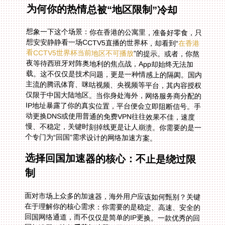
为何你的热情总被“地区限制”冷却
想象一下这个场景：你在香港的公寓里，准备好零食，只
想安安静静看一场CCTV5直播的世界杯，却看到“
在香港
看CCTV5世界杯当前地区不可播放
”的提示。或者，你熬
夜等待西班牙对阵奥地利的焦点战，App却始终无法加
载。这不仅仅是技术问题，更是一种情感上的隔阂。国内
主流的腾讯体育、咪咕视频、央视频等平台，其内容授权
仅限于中国大陆地区。当你身处海外，网络服务商分配的
IP地址暴露了你的真实位置，平台便会立即阻断信号。手
动更换DNS或使用普通的免费VPN往往效果不佳，速度
慢、不稳定，关键时刻掉线更是让人崩溃。你需要的是一
个专门为“回国”需求设计的网络加速方案。
选择回国加速器的核心：不止是绕过限
制
面对市场上众多的加速器，海外用户应该如何甄别？关键
在于理解你的核心需求：你需要的是稳定、高速、安全的
回国网络通道，而不仅仅是简单的IP更换。一款优秀的回