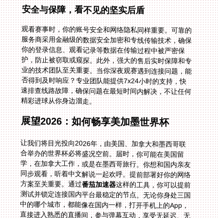
安全与保障，看不见的坚实后盾
观看赛事时，你的账号安全和网络隐私同样重要。可靠的
服务商采用金融级的数据安全加密和专线传输技术，确保
你的登录信息、观看记录等数据在传输过程中被严密保
护，防止被窃取或窥探。此外，强大的售后实时保障和专
业的技术团队至关重要。当你深夜观赛遇到连接问题，能
否得到及时响应？专业团队能提供7x24小时的支持，快
速排查线路故障，确保问题在最短时间内解决，不让任何
精彩进球从你身边溜走。
展望2026：如何畅享美加墨世界杯
让我们将目光投向2026年，由美国、加拿大和墨西哥联
合举办的世界杯必将盛况空前。届时，你可能在美国留
学，在加拿大工作，或是在墨西哥旅行。你想和国内亲友
同步观看，听着中文解说一起欢呼。提前部署好你的网络
方案至关重要。通过
番茄加速器
这样的工具，你可以提前
测试并锁定连接国内平台最稳定的节点。无论你身处三国
中的哪个城市，都能像在国内一样，打开手机上的App，
直接进入熟悉的直播间，参与弹幕互动，享受无延迟、无