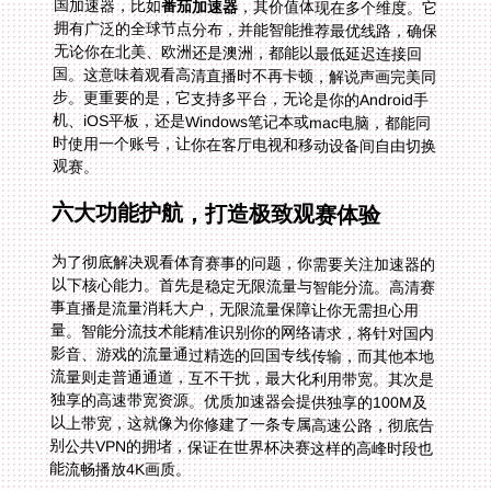
国加速器，比如
番茄加速器
，其价值体现在多个维度。它
拥有广泛的全球节点分布，并能智能推荐最优线路，确保
无论你在北美、欧洲还是澳洲，都能以最低延迟连接回
国。这意味着观看高清直播时不再卡顿，解说声画完美同
步。更重要的是，它支持多平台，无论是你的Android手
机、iOS平板，还是Windows笔记本或mac电脑，都能同
时使用一个账号，让你在客厅电视和移动设备间自由切换
观赛。
六大功能护航，打造极致观赛体验
为了彻底解决观看体育赛事的问题，你需要关注加速器的
以下核心能力。首先是稳定无限流量与智能分流。高清赛
事直播是流量消耗大户，无限流量保障让你无需担心用
量。智能分流技术能精准识别你的网络请求，将针对国内
影音、游戏的流量通过精选的回国专线传输，而其他本地
流量则走普通通道，互不干扰，最大化利用带宽。其次是
独享的高速带宽资源。优质加速器会提供独享的100M及
以上带宽，这就像为你修建了一条专属高速公路，彻底告
别公共VPN的拥堵，保证在世界杯决赛这样的高峰时段也
能流畅播放4K画质。