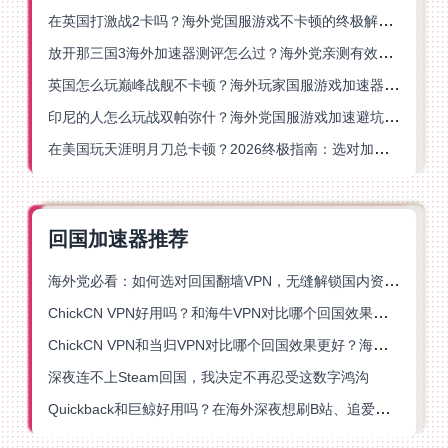
在英国打激战2卡吗？海外党国服游戏不卡顿的终极解决方案
放开那三国3海外加速器测评怎么过？海外党亲测有效的国服游戏加速指南
英国怎么玩巅峰战舰不卡顿？海外玩家国服游戏加速器终极指南
印尼的人怎么玩战双帕弥什？海外党国服游戏加速避坑指南
在美国玩天涯明月刀总卡顿？2026终极指南：选对加速器让你丝滑连招
回国加速器推荐
海外党必看：如何选对回国翻墙VPN，无缝解锁国内资源？
ChickCN VPN好用吗？和海牛VPN对比哪个回国效果更好？
ChickCN VPN和当归VPN对比哪个回国效果更好？海外党亲测后选了它
深夜连不上Steam回国，我决定不再忍受这数字鸿沟
Quickback和巨鲸好用吗？在海外深夜想刷B站、追爱奇艺的你，或许正需要这份答案