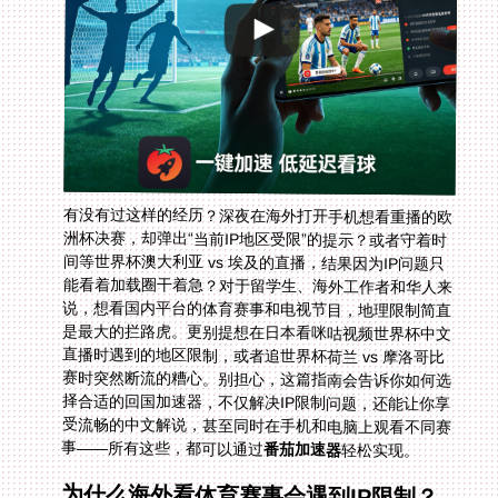
有没有过这样的经历？深夜在海外打开手机想看重播的欧
洲杯决赛，却弹出“当前IP地区受限”的提示？或者守着时
间等世界杯澳大利亚 vs 埃及的直播，结果因为IP问题只
能看着加载圈干着急？对于留学生、海外工作者和华人来
说，想看国内平台的体育赛事和电视节目，地理限制简直
是最大的拦路虎。更别提想在日本看咪咕视频世界杯中文
直播时遇到的地区限制，或者追世界杯荷兰 vs 摩洛哥比
赛时突然断流的糟心。别担心，这篇指南会告诉你如何选
择合适的回国加速器，不仅解决IP限制问题，还能让你享
受流畅的中文解说，甚至同时在手机和电脑上观看不同赛
事——所有这些，都可以通过
番茄加速器
轻松实现。
为什么海外看体育赛事会遇到IP限制？