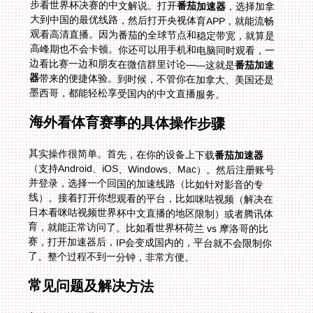
步看世界杯决赛的中文解说。打开
番茄加速器
，选择加拿
大到中国的最优线路，然后打开央视体育APP，就能流畅
观看高清直播。因为番茄的全球节点和稳定带宽，就算是
高峰期也不会卡顿。你还可以用手机和电脑同时观看，一
边看比赛一边和朋友在微信群里讨论——这就是
番茄加速
器
带来的便捷体验。到时候，不管你在加拿大、美国还是
墨西哥，都能轻松享受国内的中文直播服务。
海外看体育赛事的具体操作步骤
其实操作很简单。首先，在你的设备上下载
番茄加速器
（支持Android、iOS、Windows、Mac）。然后注册账号
并登录，选择一个回国的加速线路（比如针对影音的专
线）。接着打开你想观看的平台，比如咪咕视频（解决在
日本看咪咕视频世界杯中文直播的地区限制）或者腾讯体
育，就能正常访问了。比如看世界杯荷兰 vs 摩洛哥的比
赛，打开加速器后，IP会变成国内的，平台就不会限制你
了。整个过程不到一分钟，非常方便。
常见问题及解决方法