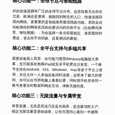
核心功能一：全球节点与智能线路
好的加速器拥有广泛的全球节点分布。这意味着无论你在
北美、欧洲还是澳洲，都能找到附近的入口，快速连接回
国内网络。更重要的是智能推荐最优线路功能。系统会自
动检测你的网络状况和你要访问的目标平台（比如腾讯体
育、咪咕视频），为你选择一条当前最稳定、速度最快的
通道，省去你手动切换、反复测试的麻烦。
核心功能二：全平台支持与多端共享
观赛设备因人而异。你可能习惯用Windows电脑接大屏
幕，也可能喜欢抱着iPad或安卓手机窝在沙发里。一个账
号支持在Android、iOS、Windows、mac等多个平台上使
用，并且允许一人多端设备同时连接，这带来了极大的便
利。你可以在书房电脑上看着比赛，同时用手机登录同一
账号查看实时数据和网友互动，体验无缝衔接。
核心功能三：无限流量与专属带宽
体育直播，尤其是高清乃至蓝光画质，是流量消耗大户。
稳定无限流量是基础保障，让你无需担心看到一半被限
速。智能分流技术则进一步优化体验，它能自动区分你的
网络请求，将观看直播、视频的流量优先分配到精选的回
国影音专线上，而游戏流量则走游戏加速专线。独享
100M带宽的承诺，确保了在赛事高峰时段，你也能拥有