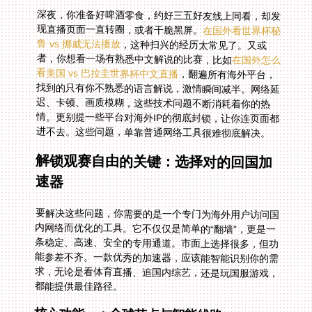
深夜，你准备好啤酒零食，约好三五好友线上同看，却发
现直播页面一直转圈，或者干脆黑屏。
在国外看世界杯秘
鲁 vs 挪威无法播放
，这种扫兴的经历太常见了。又或
者，你想看一场有熟悉中文解说的比赛，比如
在国外怎么
看美国 vs 巴拉圭世界杯中文直播
，翻遍所有海外平台，
找到的只有你不熟悉的语言解说，激情瞬间减半。网络延
迟、卡顿、画质模糊，这些技术问题不断消耗着你的热
情。更别提一些平台对海外IP的彻底封锁，让你连页面都
进不去。这些问题，单靠普通网络工具很难彻底解决。
解锁观赛自由的关键：选择对的回国加
速器
要解决这些问题，你需要的是一个专门为海外用户访问国
内网络而优化的工具。它不仅仅是简单的“翻墙”，更是一
条稳定、高速、安全的专用通道。市面上选择很多，但功
能参差不齐。一款优秀的加速器，应该能智能识别你的需
求，无论是看体育直播、追国内综艺，还是玩国服游戏，
都能提供最佳路径。