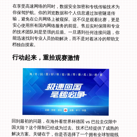
在享受高速网络的同时，数据安全加密和专线传输技术为
你保驾护航。你的浏览数据和个人信息通过加密隧道传
输，避免在公共网络上被窥探。这不仅是观看比赛，更是
安心使用所有国内网络服务的前提。售后实时保障和专业
的技术团队则是坚强的后盾。一旦遇到任何连接问题，你
能迅速找到专业人员协助解决，而不是对着冰冷的帮助文
档独自摸索。
行动起来，重拾观赛激情
回到最初的问题，在海外看世界杯德国 vs 巴拉圭仅限中
国大陆？这个限制已经成为过去。技术已经提供了成熟的
解决方案。关键在于，你是否选择了一个拥有全球智能线
路、全平台支持、无限专属带宽、并注重安全与服务的工
具。无论是解决在国外看世界杯秘鲁 vs 挪威无法播放的
窘境，还是满足在国外怎么看美国 vs 巴拉圭世界杯中文
直播的愿望，亦或是日常追看NBA和国内电视剧，一套可
靠的方案能彻底解放你的网络束缚。现在就开始尝试吧，