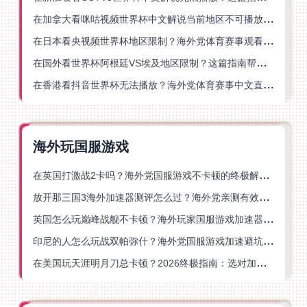
在加拿大看咪咕视频世界杯中文解说当前地区不可播放？这篇指南帮你一键解决
在日本看央视频世界杯地区限制？海外党体育赛事观看终极指南
在国外看世界杯阿根廷VS埃及地区限制？这篇指南帮你搞定中文直播+解说
在香港看抖音世界杯无法播放？海外党体育赛事中文直播终极指南
海外玩国服游戏
在英国打激战2卡吗？海外党国服游戏不卡顿的终极解决方案
放开那三国3海外加速器测评怎么过？海外党亲测有效的国服游戏加速指南
英国怎么玩巅峰战舰不卡顿？海外玩家国服游戏加速器终极指南
印尼的人怎么玩战双帕弥什？海外党国服游戏加速避坑指南
在美国玩天涯明月刀总卡顿？2026终极指南：选对加速器让你丝滑连招