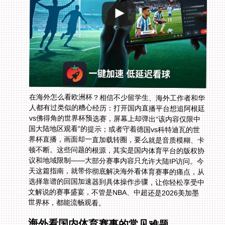
在海外怎么看欧洲杯？相信不少留学生、海外工作者和华
人都有过类似的糟心经历：打开国内直播平台想追阿根廷
vs佛得角的世界杯预选赛，屏幕上却弹出“该内容仅限中
国大陆地区观看”的提示；或者守着德国vs科特迪瓦的世
界杯直播，画面却一直加载转圈，要么就是音质模糊、卡
顿不断。这些问题的根源，其实是国内体育平台的版权协
议和地域限制——大部分赛事内容只允许大陆IP访问。今
天这篇指南，就带你彻底解决海外看体育赛事的痛点，从
选择靠谱的回国加速器到具体操作步骤，让你轻松享受中
文解说的赛事盛宴，不管是NBA、中超还是2026美加墨
世界杯，都能流畅观看。
海外看国内体育赛事的常见难题