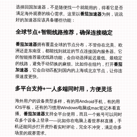
选择回国加速器，不是随便找一个就能用的，得看它是否
满足海外观赛的核心需求。这里以
番茄加速器
为例，说说
好的加速器应该具备哪些功能：
全球节点+智能线路推荐，确保连接稳定
番茄加速器
拥有覆盖全球的节点分布，不管你在北美、欧
洲还是东南亚，都能找到就近的节点连接国内服务器。它
的智能推荐最优线路功能，会自动选择延迟最低、最稳定
的线路，避免手动切换的麻烦。比如你在纽约，打开
番茄
加速器
，它会自动匹配到国内的上海或北京节点，让你连
接速度更快。
多平台支持+一人多端同时用，方便灵活
海外用户的设备类型多样，有的用Android手机，有的用
iOS平板，还有的习惯用Windows电脑或mac笔记本看直
播。
番茄加速器
支持全平台使用，而且一个账号可以同时
在多个设备上登录——比如你在电脑上看世界杯直播，手
机还能同步打开虎扑看实时评论，完全不冲突，满足你多
场景的观赛需求。