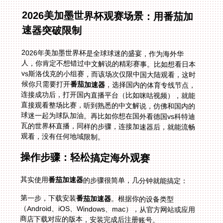
2026美加墨世界杯观赛场景：用番茄加
速器突破限制
2026年美加墨世界杯是全球球迷的盛宴，作为海外华
人，你肯定不想错过中文解说的精彩赛事。比如想看日本
vs斯洛伐克的小组赛，而该场次仅限中国大陆观看，这时
候你只需要打开
番茄加速器
，选择国内的体育专线节点，
连接成功后，打开国内直播平台（比如咪咕视频），就能
直接观看整场比赛，听到熟悉的中文解说，仿佛和国内的
球迷一起为球队加油。再比如你想在国外看德国vs科特迪
瓦的世界杯直播，同样的步骤，连接加速器后，就能流畅
观看，没有任何地域限制。
操作步骤：轻松搞定海外观赛
其实使用
番茄加速器
的步骤很简单，几分钟就能搞定：
第一步，下载安装
番茄加速器
。根据你的设备类型
（Android、iOS、Windows、mac），从官方网站或应用
商店下载对应的版本，安装完成后注册账号。