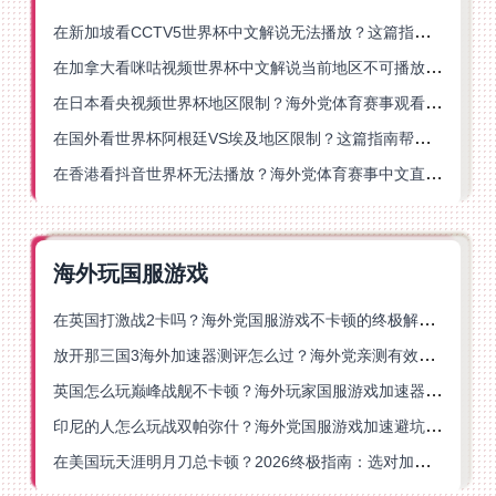
在新加坡看CCTV5世界杯中文解说无法播放？这篇指南帮你解锁海外体育直播自由
在加拿大看咪咕视频世界杯中文解说当前地区不可播放？这篇指南帮你一键解决
在日本看央视频世界杯地区限制？海外党体育赛事观看终极指南
在国外看世界杯阿根廷VS埃及地区限制？这篇指南帮你搞定中文直播+解说
在香港看抖音世界杯无法播放？海外党体育赛事中文直播终极指南
海外玩国服游戏
在英国打激战2卡吗？海外党国服游戏不卡顿的终极解决方案
放开那三国3海外加速器测评怎么过？海外党亲测有效的国服游戏加速指南
英国怎么玩巅峰战舰不卡顿？海外玩家国服游戏加速器终极指南
印尼的人怎么玩战双帕弥什？海外党国服游戏加速避坑指南
在美国玩天涯明月刀总卡顿？2026终极指南：选对加速器让你丝滑连招