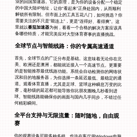
里就以
番茄加速器
为例，看看一个合格的解决方案应该具
备哪些特质，才能完美应对大型体育赛事的直播挑战。
全球节点与智能线路：你的专属高速通道
首先，全球节点的广泛分布是基础。这意味着无论你在北
美、欧洲还是澳洲，都能就近接入一个高速节点。更重要
的是智能推荐最优线路功能。系统会自动检测你的网络状
况和目的地服务器，为你选择一条延迟最低、最稳定的通
道。观看体育直播，尤其是足球、篮球这种瞬息万变的比
赛，毫秒级的延迟都可能导致你比朋友圈晚几秒看到进
球。智能线路能确保你的画面与国内几乎同步，不错过任
何精彩瞬间。
全平台支持与无限流量：随时随地，自由观
赛
你的观赛设备可能多种多样。也许在客厅用Windows电脑
接大屏幕，也许在床上用iPad，或者通勤时用安卓手机瞄
一眼赛况。一个好的加速器需要支持Android、iOS、
Windows、mac全平台，并且允许一人多端设备同时使
用。这样，你可以在不同场景下无缝切换，设备不再是束
缚。此外，稳定无限流量是直播的命脉。体育赛事动辄两
三个小时，高清直播耗费流量巨大。无限流量让你无需担
忧用量，可以尽情享受高清画质。而智能分流技术，能精
准识别你的回国影音或游戏加速需求，将数据引导至最优
化的专线，特别是为影音直播优化的回国专线，能有效避