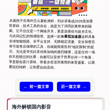
从困扰于在海外怎么看欧洲杯，到从容备战2026美加墨
世界杯，技术工具的存在，就是为了消弭距离带来的隔
阂。它不仅仅是一个网络开关，更是连接你与故乡文化、
与共同记忆的情感纽带。选择一款像
番茄加速器
这样具备
全球智能线路、全平台支持、无限稳定流量、安全加密且
有可靠售后保障的工具，你就能彻底告别“地区限制”的提
示。无论是哥伦比亚对阵加纳的激烈碰撞，还是任何一场
你不想错过的比赛，你都可以安坐于世界任何一个角落，
享受那份原汁原味、带着乡音澎湃激情的体育盛宴。让观
赛回归纯粹，让热爱自由流动。
←
前一篇文章
后一篇文章
→
海外解锁国内影音