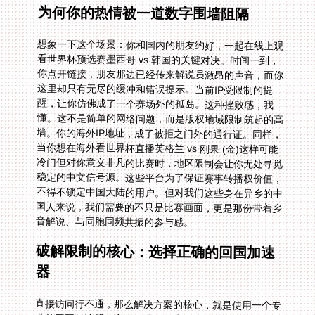
为何你的热情被一道数字围墙阻隔
想象一下这个场景：你和国内的朋友约好，一起在线上观
看世界杯预选赛墨西哥 vs 韩国的关键对决。时间一到，
你点开链接，朋友那边已经传来解说员激昂的声音，而你
这里却只有无尽的缓冲和错误提示。当前IP受限制的提
醒，让你仿佛成了一个赛场外的孤岛。这种挫败感，我
懂。这不是简单的网络问题，而是版权地域限制筑起的高
墙。你的海外IP地址，成了被拒之门外的通行证。同样，
当你想在海外看世界杯直播英格兰 vs 刚果 (金)这样可能
冷门但对你意义非凡的比赛时，地区限制会让你无处寻觅
稳定的中文信号源。这些平台为了保证赛事转播权价值，
不得不锁定中国大陆的用户。但对我们这些身在异乡的中
国人来说，我们需要的不只是比赛画面，更是那份带着乡
音解说、与同胞同频共振的参与感。
破解限制的核心：选择正确的回国加速
器
直接访问行不通，那么解决方案的核心，就是使用一个专
业的回国加速器。它的原理，是为你的设备分配一个稳定
的中国大陆IP地址，让你“看起来”正身处国内，从而顺利
解锁所有限制。但市面上的工具五花八门，如何挑选？你
需要关注的不只是“能连上”，更是“连得好、看得爽”。这