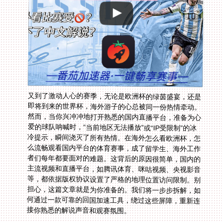
又到了激动人心的赛季，无论是欧洲杯的绿茵盛宴，还是
即将到来的世界杯，海外游子的心总被同一份热情牵动。
然而，当你兴冲冲地打开熟悉的国内直播平台，准备为心
爱的球队呐喊时，“当前地区无法播放”或“IP受限制”的冰
冷提示，瞬间浇灭了所有热情。在海外怎么看欧洲杯，怎
么流畅观看国内平台的体育赛事，成了留学生、海外工作
者们每年都要面对的难题。这背后的原因很简单，国内的
主流视频和直播平台，如腾讯体育、咪咕视频、央视影音
等，都依据版权协议设置了严格的地理位置访问限制。别
担心，这篇文章就是为你准备的。我们将一步步拆解，如
何通过一款可靠的回国加速工具，绕过这些屏障，重新连
接你熟悉的解说声音和观赛氛围。