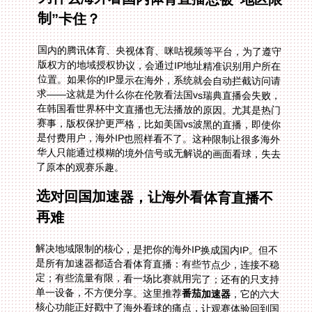
制”卡住？
国内的腾讯体育、央视体育、咪咕视频等平台，为了遵守
版权方的地域授权协议，会通过IP地址精准识别用户所在
位置。如果你的IP显示在海外，系统就会自动拦截访问请
求——这就是为什么你在伦敦看法国vs瑞典直播会失败，
在韩国看世界杯中文直播也无法播放的原因。尤其是热门
赛事，版权保护更严格，比如美国vs波黑的直播，即使你
是付费用户，海外IP也照样看不了。这种限制让很多海外
华人只能通过模糊的境外信号或无解说的画面看球，失去
了原本的观赛乐趣。
选对回国加速器，让海外看体育直播不
再难
解决地域限制的核心，是把你的海外IP换成国内IP。但不
是所有加速器都适合看体育直播：有些节点少，连接不稳
定；有些流量有限，看一场比赛就用完了；还有的只支持
单一设备，不方便分享。这里推荐
番茄加速器
，它的六大
核心功能正好戳中了海外看球的痛点，让观赛体验回到国