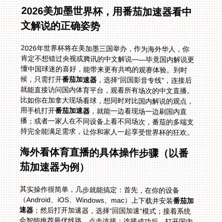
2026美加墨世界杯，用番茄加速器看中
文解说的正确姿势
2026年世界杯将在美加墨三国举办，作为海外华人，你
肯定不想错过央视或腾讯的中文解说——毕竟国内解说更
懂中国球迷的喜好，能带来更有共鸣的观赛体验。到时
候，只需打开
番茄加速器
，选择“回国影音专线”，连接后
就能直接访问国内体育平台，观看所有场次的中文直播。
比如你在加拿大现场看球，想同时对比国内解说的观点，
用手机打开
番茄加速器
，就能一边看现场一边刷国内直
播；或者一家人在不同设备上看不同场次，番茄的多端支
持完全能满足需求，让你和家人一起享受世界杯的狂欢。
海外看体育直播的具体操作步骤（以番
茄加速器为例）
其实操作很简单，几步就能搞定：首先，在你的设备
（Android、iOS、Windows、mac）上下载并安装
番茄加
速器
；然后打开加速器，选择“回国加速”模式；接着系统
会智能推荐最优线路，点击连接；连接成功后，打开国内
体育平台（比如腾讯体育、咪咕视频），搜索你想看的赛
事（比如法国vs瑞典世界杯直播、美国vs波黑友谊赛），
就能正常观看中文解说了。在韩国的同学，按照这个步骤
操作，世界杯中文直播无法播放的问题就能轻松解决，再