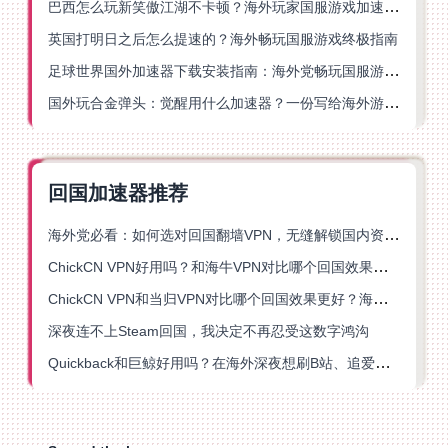
巴西怎么玩新笑傲江湖不卡顿？海外玩家国服游戏加速终极指南（附猫和老鼠一梦江湖实测）
英国打明日之后怎么提速的？海外畅玩国服游戏终极指南
足球世界国外加速器下载安装指南：海外党畅玩国服游戏的终极解决方案
国外玩合金弹头：觉醒用什么加速器？一份写给海外游子的畅玩指南
回国加速器推荐
海外党必看：如何选对回国翻墙VPN，无缝解锁国内资源？
ChickCN VPN好用吗？和海牛VPN对比哪个回国效果更好？
ChickCN VPN和当归VPN对比哪个回国效果更好？海外党亲测后选了它
深夜连不上Steam回国，我决定不再忍受这数字鸿沟
Quickback和巨鲸好用吗？在海外深夜想刷B站、追爱奇艺的你，或许正需要这份答案