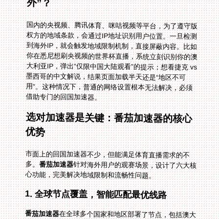
外”？
国内的央视频、腾讯体育、咪咕视频等平台，为了遵守版
权方的地域条款，会通过IP地址识别用户位置。一旦检测
到海外IP，就会触发地域限制机制，直接屏蔽内容。比如
你在悉尼想刷央视频的世界杯直播，系统立刻识别你的澳
大利亚IP，弹出“仅限中国大陆观看”的提示；想看捷克 vs
墨西哥的中文解说，结果页面加载半天还是“地区不可
用”。这种情况下，普通的网络设置根本无法解决，必须
借助专门的回国加速器。
选对加速器是关键：番茄加速器的核心
优势
市面上的回国加速器不少，但能满足体育直播需求的不
多。
番茄加速器
针对海外用户的观赛场景，设计了六大核
心功能，完美解决地域限制和流畅性问题。
1. 全球节点覆盖，智能匹配最优线路
番茄加速器
在全球多个国家和地区部署了节点，包括澳大
利亚、加拿大、美国等华人集中的地方。当你打开加速器
时，它会自动检测你的位置，智能推荐延迟最低、稳定性
最高的回国线路。比如在墨尔本看NBA直播，系统会优先
选择澳洲到国内的专线节点，让你告别卡顿和延迟，不错