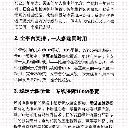
过任何一个精彩进球。
2. 全平台支持，一人多端同时用
不管你用的是Android手机、iOS平板、Windows电脑还
是mac笔记本，
番茄加速器
都能覆盖。更贴心的是，它支
持一人多端同时使用——比如你在宿舍用电脑看英超，手
机还能同步打开咪咕视频看CBA，甚至家人的平板也能一
起用，完全不冲突。对于留学生来说，这意味着不用再为
不同设备单独付费，性价比拉满。
3. 稳定无限流量，专线保障100M带宽
体育直播最怕的就是中途断流或画面模糊。
番茄加速器
提
供稳定无限流量，不用担心看一场世界杯决赛就用完流
量。它还采用智能分流技术，把体育直播的流量分配到专
门的影音专线，避免和其他应用抢带宽。更重要的是，每
条专线都有独享100M带宽，即使是4K高清直播也能流畅