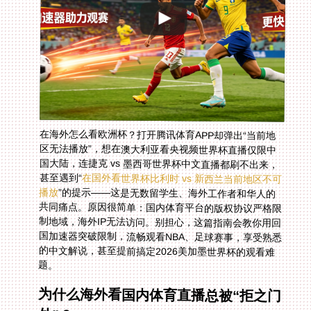
在海外怎么看欧洲杯？打开腾讯体育APP却弹出“当前地
区无法播放”，想在澳大利亚看央视频世界杯直播仅限中
国大陆，连捷克 vs 墨西哥世界杯中文直播都刷不出来，
甚至遇到“
在国外看世界杯比利时 vs 新西兰当前地区不可
播放
”的提示——这是无数留学生、海外工作者和华人的
共同痛点。原因很简单：国内体育平台的版权协议严格限
制地域，海外IP无法访问。别担心，这篇指南会教你用回
国加速器突破限制，流畅观看NBA、足球赛事，享受熟悉
的中文解说，甚至提前搞定2026美加墨世界杯的观看难
题。
为什么海外看国内体育直播总被“拒之门