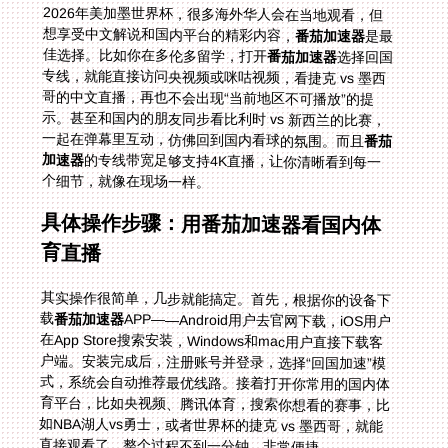
2026年美加墨世界杯，很多海外华人会在当地观看，但
想享受中文解说和国内平台的精彩内容，
番茄加速器
是最
佳选择。比如你在多伦多留学，打开
番茄加速器
选择回国
专线，就能直接访问央视频或咪咕视频，看捷克 vs 墨西
哥的中文直播，再也不会出现“当前地区不可播放”的提
示。甚至和国内的朋友同步看比利时 vs 新西兰的比赛，
一起在弹幕里互动，仿佛回到国内看球的氛围。而且
番茄
加速器
的专线带宽足够支持4K直播，让你清晰看到每一
个细节，就像在现场一样。
具体操作步骤：用番茄加速器看国内体
育直播
其实操作很简单，几步就能搞定。首先，根据你的设备下
载
番茄加速器
APP——Android用户去官网下载，iOS用户
在App Store搜索安装，Windows和mac用户直接下载客
户端。安装完成后，注册账号并登录，选择“回国加速”模
式，系统会自动推荐最优线路。接着打开你常用的国内体
育平台，比如央视频、腾讯体育，搜索你想看的赛事，比
如NBA湖人vs勇士，或者世界杯的捷克 vs 墨西哥，就能
直接观看了。整个过程不到一分钟，非常便捷。