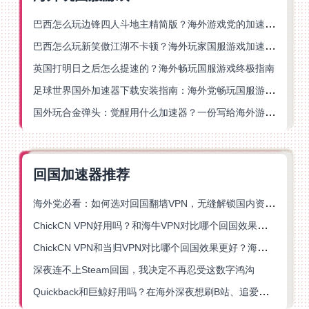
巴西怎么玩边锋四人斗地主精简版？海外游戏党的加速器终极选择
巴西怎么玩新笑傲江湖不卡顿？海外玩家国服游戏加速终极指南（附猫和老鼠一梦江湖实测）
英国打明日之后怎么提速的？海外畅玩国服游戏终极指南
足球世界国外加速器下载安装指南：海外党畅玩国服游戏的终极解决方案
国外玩合金弹头：觉醒用什么加速器？一份写给海外游子的畅玩指南
回国加速器推荐
海外党必看：如何选对回国翻墙VPN，无缝解锁国内资源？
ChickCN VPN好用吗？和海牛VPN对比哪个回国效果更好？
ChickCN VPN和当归VPN对比哪个回国效果更好？海外党亲测后选了它
深夜连不上Steam回国，我决定不再忍受这数字鸿沟
Quickback和巨鲸好用吗？在海外深夜想刷B站、追爱奇艺的你，或许正需要这份答案