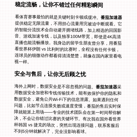
稳定流畅，让你不错过任何精彩瞬间
看体育赛事最怕的就是关键时刻卡顿或缓冲。
番茄加速器
提供稳定无限流量，不用担心流量用完被迫中断观看。它
的智能分流技术会自动避开拥堵线路，加上精选的回国影
音、游戏加速专线，以及独享100M带宽，即使是4K高清
直播也能流畅播放。我身边的留学生朋友曾分享，用番茄
看世界杯伊朗 vs 比利时的比赛时，全程没有任何卡顿，
连球员的细微动作都看得清清楚楚，就像在国内家里看电
视一样。
安全与售后，让你无后顾之忧
海外上网时，数据安全是不容忽视的问题。
番茄加速器
采
用数据安全加密和专线传输技术，能有效保护你的隐私和
数据安全，避免公共Wi-Fi下的信息泄露。如果遇到任何
问题，比如节点连接失败或速度变慢，番茄的售后实时保
障就能派上用场——专业的技术团队会在第一时间帮你解
决，不会让你错过比赛的关键环节。有次我在国外看世界
杯韩国 vs 捷克的场次，突然出现连接问题，联系客服后
不到5分钟就解决了，完全没影响看球。