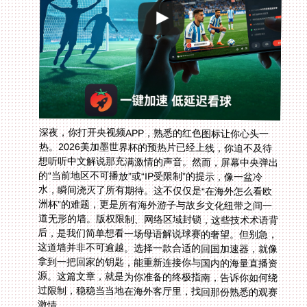
深夜，你打开央视频APP，熟悉的红色图标让你心头一
热。2026美加墨世界杯的预热片已经上线，你迫不及待
想听听中文解说那充满激情的声音。然而，屏幕中央弹出
的“当前地区不可播放”或“IP受限制”的提示，像一盆冷
水，瞬间浇灭了所有期待。这不仅仅是“在海外怎么看欧
洲杯”的难题，更是所有海外游子与故乡文化纽带之间一
道无形的墙。版权限制、网络区域封锁，这些技术术语背
后，是我们简单想看一场母语解说球赛的奢望。但别急，
这道墙并非不可逾越。选择一款合适的回国加速器，就像
拿到一把回家的钥匙，能重新连接你与国内的海量直播资
源。这篇文章，就是为你准备的终极指南，告诉你如何绕
过限制，稳稳当当地在海外客厅里，找回那份熟悉的观赛
激情。