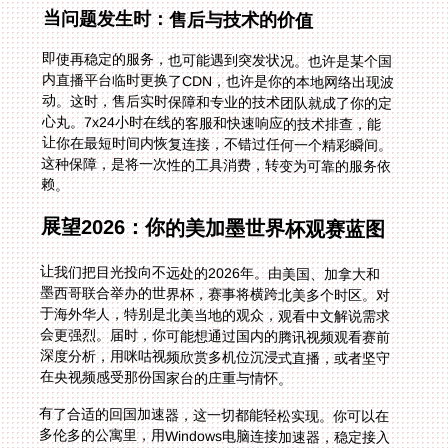
当问题发生时：售后与技术的价值
即使再稳定的服务，也可能遇到突发状况。也许是某个国
内直播平台临时更换了CDN，也许是你的本地网络出现波
动。这时，售后实时保障和专业的技术团队就成了你的定
心丸。7x24小时在线的客服和快速响应的技术排查，能
让你在最短时间内恢复连接，不错过任何一个精彩瞬间。
这种保障，是将一次性的工具消费，转变为可靠的服务依
赖。
展望2026：你的美加墨世界杯观赛蓝图
让我们把目光投向不远处的2026年。由美国、加拿大和
墨西哥联合举办的世界杯，赛事将横跨北美多个时区。对
于海外华人，特别是北美当地的观众，观看中文解说需求
会更强烈。届时，你可能想通过国内的腾讯视频观看赛前
深度分析，用咪咕视频欣赏多机位沉浸式直播，或者坚守
在央视频感受那份国家台的庄重与情怀。
有了合适的回国加速器，这一切都能轻松实现。你可以在
多伦多的公寓里，用Windows电脑连接加速器，稳定接入
央视频的直播流，享受毫无延迟的中文解说。你的家人可
以用同一账号，在客厅的Android电视盒子上同步观看。
无论赛事在哪个城市举行，无论当地转播提供何种语言，
你都能拥有最熟悉、最亲切的观赛选择。你再也不会因