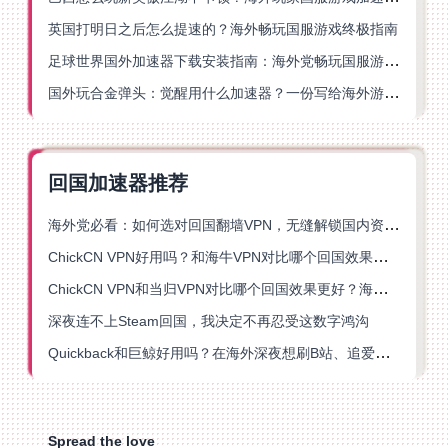
英国打明日之后怎么提速的？海外畅玩国服游戏终极指南
足球世界国外加速器下载安装指南：海外党畅玩国服游戏的终极解决方案
国外玩合金弹头：觉醒用什么加速器？一份写给海外游子的畅玩指南
回国加速器推荐
海外党必看：如何选对回国翻墙VPN，无缝解锁国内资源？
ChickCN VPN好用吗？和海牛VPN对比哪个回国效果更好？
ChickCN VPN和当归VPN对比哪个回国效果更好？海外党亲测后选了它
深夜连不上Steam回国，我决定不再忍受这数字鸿沟
Quickback和巨鲸好用吗？在海外深夜想刷B站、追爱奇艺的你，或许正需要这份答案
Spread the love