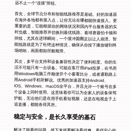
远不止一个“连接”按钮。
首先，全球节点分布和智能线路推荐是基础。好的加速器
在海外各地都有接入点，让你无论在哪都能快速接入。更
重要的是，它能根据你的网络状况和国内平台服务器的实
时负载，智能推荐并切换到最优线路。看球赛最怕卡顿和
掉线，尤其在进球瞬间，一个缓冲圆圈足以让人崩溃。智
能线路就是为了杜绝这种情况，确保从你按下播放键到终
场哨响，画面都如丝般顺滑。
其次，多平台支持和设备兼容性决定了便利程度。你的生
活不可能只有一台设备。可能在客厅用iPad投屏，在书房
用Windows电脑工作顺便开个小窗看比分，或者通勤路上
用Android手机听解说。优秀的加速器支持Android、
iOS、Windows、macOS全平台，并且允许一个账号在多
个设备上同时使用。这意味着你可以为全家人的设备保驾
护航，无论他们是在用手机看短视频，还是在电视盒子上
追直播，都能各得其所。
稳定与安全，是长久享受的基石
解决了能看的问题，接下来就要解决看得爽、看得安心的
问题。体育赛事直播，尤其是高清画质，对带宽和流量消
耗巨大。稳定无限流量是硬性要求，你绝不希望看到一半
因为流量用尽而被限速。同时，智能分流技术至关重要。
它能自动识别你的网络请求，将针对国内视频、游戏的数
据通过专门的优化通道传输，而其他网页浏览等流量则走
普通线路。这相当于为影音数据开辟了一条VIP高速车