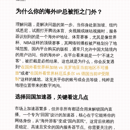
为什么你的海外IP总被拒之门外？
理解问题，是解决问题的第一步。当你身处新加坡、纽约
或悉尼，试图打开腾讯体育、央视频或咪咕视频时，服务
器识别到的是一个海外IP地址。体育赛事，尤其是像世界
杯、NBA这样的顶级赛事，其网络转播权被严格划分了地
域范围。国内平台购买的版权，通常只允许中国大陆境内
的用户访问。你的海外IP，在平台看来就是一个“不速之
客”，被拦截是必然结果。这也就是为什么，你会反复遇
到“
在国外看世界杯加纳 vs 克罗地亚当前地区不可播
放
”或者“
在国外看世界杯厄瓜多尔 vs 德国当前IP受限
制
”这样的尴尬。这无关乎你的账号或会员等级，纯粹是
地理位置带来的数字鸿沟。
选择回国加速器，关键看这几点
市场上加速器繁多，但并非所有都适合用来解锁国内直
播。一个专为“回国”设计的加速器，核心在于它能将你的
网络身份，从“海外游客”变成“国内居民”。这背后依赖的
是稳定、高速且安全的国内服务器节点。你需要关注的，