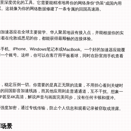
场景深度优化的工具。它需要能精准地将你的网络身份“伪装”成国内用
迟。这就像为你的网络数据修建了一条专属的回国高速路。
的加速器应在全球主要留学、华人聚居地设有接入点，并能根据你的实
味着在伦敦或悉尼的你，都能获得最顺畅的连接体验。
iPhone、Windows笔记本或MacBook。一个好的加速器应能覆
用一个账号。这样，你可以在客厅用平板看球，同时在卧室用手机查看
事，稳定压倒一切。你需要的是真正无限的流量，不用担心看到关键时
用的回国影音加速线路，而其他应用则走普通通道，互不干扰。想象一
80P甚至4K高清，解说声音与画面完美同步，没有任何卡顿和缓冲。
高强度加密，通过专线传输，防止个人信息和观看记录被窃取或泄露。
赛场景