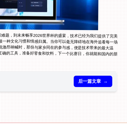
的难题，到未来畅享2026世界杯的盛宴，技术已经为我们提供了完美
接一种文化习惯和情感归属。当你可以毫无障碍地在海外追看每一场
解说激昂呐喊时，那份与家乡同在的参与感，便是技术带来的最大温
正确的工具，准备好零食和饮料，下一个比赛日，你就能和国内的朋
后一篇文章
→