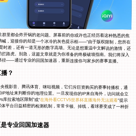
生群里都会炸开锅的老问题。屏幕前的你或许也正经历着这种熟悉的焦
呐喊，迎接你的却是一个冰冷的灰色提示框——“由于版权限制，您所在
仅是时差，还有一道无形的数字高墙。无论是想重温中文解说的激情，还
的拦路虎。别急，这篇文章就是为你准备的终极破墙指南。我们将深入
路径——通过专业的回国加速器，重新连接你与家乡的赛事直播。
直播？
如央视影音、腾讯体育、咪咕视频，它们斥巨资购买的赛事转播权，通
IP地址来判断你的地理位置。一旦发现你的IP来自海外，访问就会立
s库拉索地区限制”或“
在海外看CCTV5世界杯直播海外无法观看
”提示
的根本原因。普通的VPN或许能改变IP，但面对流媒体平台日益精密的检测机制，常常卡顿、掉线，看球赛变成了一种折
更是专业回国加速器