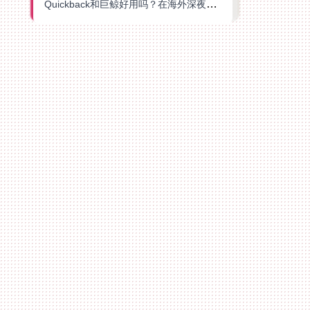
Quickback和巨鲸好用吗？在海外深夜想刷B站、追爱奇艺的你，或许正需要这份答案