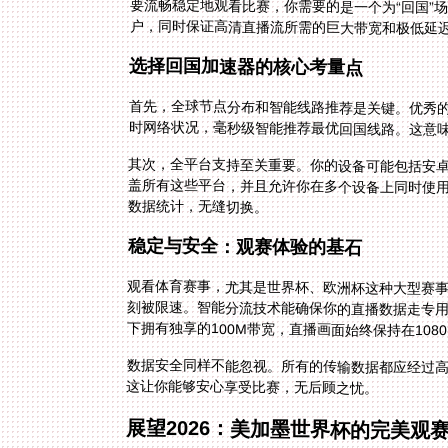
要流畅稳定地观看比赛，你需要的是一个为“回国”
户，同时保证高清直播流所需的巨大带宽和极低延
选择回国加速器的核心考量点
首先，全球节点分布和智能线路推荐是关键。优秀
时网络状况，毫秒级智能推荐最优回国线路。这意
其次，全平台支持至关重要。你的设备可能包括安卓手机、
盖所有这些平台，并且允许你在多个设备上同时使
数据统计，无缝切换。
稳定与安全：观赛体验的基石
观看体育赛事，尤其是世界杯、欧洲杯这种大型赛
刻被限速。智能分流技术能确保你的直播数据走专
下拥有独享的100M带宽，直播画面始终保持在10
数据安全同样不能忽视。所有的传输数据都应经过
这让你能够安心享受比赛，无后顾之忧。
展望2026：美加墨世界杯的完美观