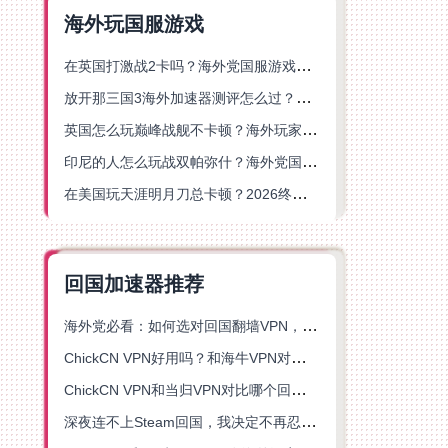
海外玩国服游戏
在英国打激战2卡吗？海外党国服游戏不卡顿的终极解决方案
放开那三国3海外加速器测评怎么过？海外党亲测有效的国服游戏加速指南
英国怎么玩巅峰战舰不卡顿？海外玩家国服游戏加速器终极指南
印尼的人怎么玩战双帕弥什？海外党国服游戏加速避坑指南
在美国玩天涯明月刀总卡顿？2026终极指南：选对加速器让你丝滑连招
回国加速器推荐
海外党必看：如何选对回国翻墙VPN，无缝解锁国内资源？
ChickCN VPN好用吗？和海牛VPN对比哪个回国效果更好？
ChickCN VPN和当归VPN对比哪个回国效果更好？海外党亲测后选了它
深夜连不上Steam回国，我决定不再忍受这数字鸿沟