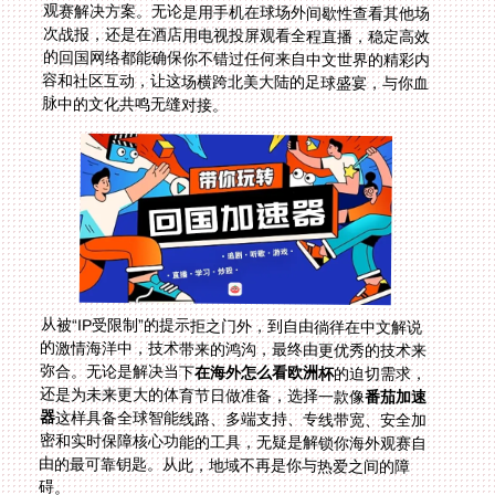
脉中的文化共鸣无缝对接。
从被“IP受限制”的提示拒之门外，到自由徜徉在中文解说
的激情海洋中，技术带来的鸿沟，最终由更优秀的技术来
弥合。无论是解决当下
在海外怎么看欧洲杯
的迫切需求，
还是为未来更大的体育节日做准备，选择一款像
番茄加速
器
这样具备全球智能线路、多端支持、专线带宽、安全加
密和实时保障核心功能的工具，无疑是解锁你海外观赛自
由的最可靠钥匙。从此，地域不再是你与热爱之间的障
碍。