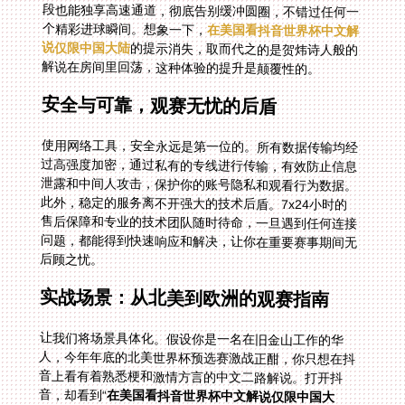
个精彩进球瞬间。想象一下，
在美国看抖音世界杯中文解
说仅限中国大陆
的提示消失，取而代之的是贺炜诗人般的
解说在房间里回荡，这种体验的提升是颠覆性的。
安全与可靠，观赛无忧的后盾
使用网络工具，安全永远是第一位的。所有数据传输均经
过高强度加密，通过私有的专线进行传输，有效防止信息
泄露和中间人攻击，保护你的账号隐私和观看行为数据。
此外，稳定的服务离不开强大的技术后盾。7x24小时的
售后保障和专业的技术团队随时待命，一旦遇到任何连接
问题，都能得到快速响应和解决，让你在重要赛事期间无
后顾之忧。
实战场景：从北美到欧洲的观赛指南
让我们将场景具体化。假设你是一名在旧金山工作的华
人，今年年底的北美世界杯预选赛激战正酣，你只想在抖
音上看有着熟悉梗和激情方言的中文二路解说。打开抖
音，却看到“
在美国看抖音世界杯中文解说仅限中国大