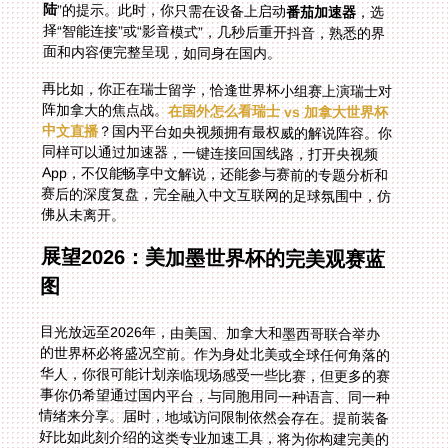
陆
”的提示。此时，你只需在设备上启动
番茄加速器
，选
择“智能连接”或“影音模式”，几秒后重开抖音，熟悉的界
面和内容便完整呈现，如同身在国内。
再比如，你正在瑞士留学，恰逢世界杯小组赛上演瑞士对
阵加拿大的焦点战。
在国外怎么看瑞士 vs 加拿大世界杯
中文直播
？国内平台如央视频拥有最权威的解说阵容。你
同样可以通过加速器，一键连接回国线路，打开央视频
App，不仅能畅享中文解说，还能参与赛前的专题分析和
赛后的深度复盘，完全融入中文互联网的足球氛围中，仿
佛从未离开。
展望2026：美加墨世界杯的完美观赛蓝
图
目光放远至2026年，由美国、加拿大和墨西哥联合举办
的世界杯必将盛况空前。作为身处北美或全球任何角落的
华人，你很可能计划亲临现场感受一些比赛，但更多的赛
事你仍希望通过国内平台，与同胞用同一种语言、同一种
情绪来分享。届时，地域访问限制依然会存在。提前装备
好比如此刻介绍的这类专业加速工具，将为你构建完美的
观赛解决方案。无论是用手机在球场外间歇性查看其他场
次战报，还是在酒店用电视投屏观看全程直播，稳定高效
的回国网络都能确保你不错过任何来自中文世界的精彩内
容和社区互动，让这场横跨北美大陆的足球盛宴，与你血