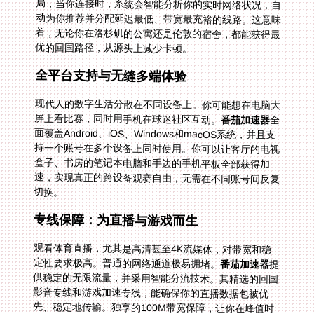
优的回国路径，从源头上减少卡顿。
全平台支持与无缝多端体验
现代人的数字生活分散在不同设备上。你可能想在电脑大
屏上看比赛，同时用手机在球迷社区互动。
番茄加速器
全
面覆盖Android、iOS、Windows和macOS系统，并且支
持一个账号在多个设备上同时使用。你可以让客厅的电视
盒子、书房的笔记本电脑和手边的手机平板全部获得加
速，实现真正的跨设备观赛自由，无需在不同账号间反复
切换。
专线保障：为直播与游戏而生
观看体育直播，尤其是高清甚至4K流媒体，对带宽和稳
定性要求极高。普通的网络通道极易拥堵。
番茄加速器
提
供稳定的无限流量，并采用智能分流技术。其精选的回国
影音专线和游戏加速专线，能确保你的直播数据包被优
先、稳定地传输。独享的100M带宽保障，让你在峰值时
段也能独享高速通道，彻底告别缓冲圆圈，不错过任何一