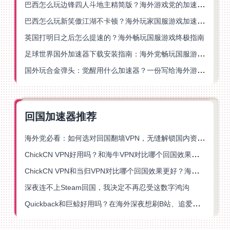
巴西怎么玩边锋四人斗地主精简版？海外游戏党的加速器终极选择
巴西怎么玩新笑傲江湖不卡顿？海外玩家国服游戏加速终极指南（附猫和老鼠一梦江湖实测）
英国打明日之后怎么提速的？海外畅玩国服游戏终极指南
足球世界国外加速器下载安装指南：海外党畅玩国服游戏的终极解决方案
国外玩合金弹头：觉醒用什么加速器？一份写给海外游子的畅玩指南
回国加速器推荐
海外党必看：如何选对回国翻墙VPN，无缝解锁国内资源？
ChickCN VPN好用吗？和海牛VPN对比哪个回国效果更好？
ChickCN VPN和当归VPN对比哪个回国效果更好？海外党亲测后选了它
深夜连不上Steam回国，我决定不再忍受这数字鸿沟
Quickback和巨鲸好用吗？在海外深夜想刷B站、追爱奇艺的你，或许正需要这份答案