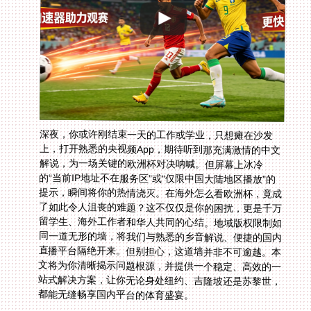
深夜，你或许刚结束一天的工作或学业，只想瘫在沙发
上，打开熟悉的央视频App，期待听到那充满激情的中文
解说，为一场关键的欧洲杯对决呐喊。但屏幕上冰冷
的“当前IP地址不在服务区”或“仅限中国大陆地区播放”的
提示，瞬间将你的热情浇灭。在海外怎么看欧洲杯，竟成
了如此令人沮丧的难题？这不仅仅是你的困扰，更是千万
留学生、海外工作者和华人共同的心结。地域版权限制如
同一道无形的墙，将我们与熟悉的乡音解说、便捷的国内
直播平台隔绝开来。但别担心，这道墙并非不可逾越。本
文将为你清晰揭示问题根源，并提供一个稳定、高效的一
站式解决方案，让你无论身处纽约、吉隆坡还是苏黎世，
都能无缝畅享国内平台的体育盛宴。