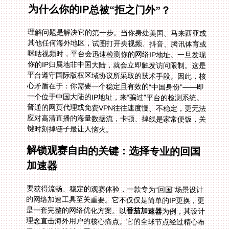
为什么你的IP总被“拒之门外”？
理解问题是解决它的第一步。当你身处美国、马来西亚或
其他任何海外地区，试图打开央视频、抖音、腾讯体育或
咪咕视频时，平台会迅速检测你的网络IP地址。一旦发现
你的IP归属地非中国大陆，就会立即触发访问限制。这是
平台遵守国际版权区域协议所采取的技术手段。因此，核
心矛盾在于：你需要一个稳定且有效的“中国身份”——即
一个位于中国大陆的IP地址，来“骗过”平台的检测系统。
普通的网页代理或免费VPN往往速度慢、不稳定，更无法
应对高清直播的海量数据流，卡顿、掉线是家常便饭，关
键时刻掉链子最让人恼火。
解锁观赛自由的关键：选择专业的回国
加速器
要获得流畅、稳定的观赛体验，一款专为“回国”场景设计
的网络加速工具至关重要。它不仅仅是简单的IP更换，更
是一套完整的网络优化方案。以
番茄加速器
为例，其设计
理念直击海外用户的核心痛点。它的全球节点经过精心布
局，当你连接时，系统会智能分析你的实时网络状况，自
动为你推荐并分配延迟最低、带宽最充裕的线路。这意味
着，无论你在洛杉矶的公寓还是伦敦的宿舍，都能获得最