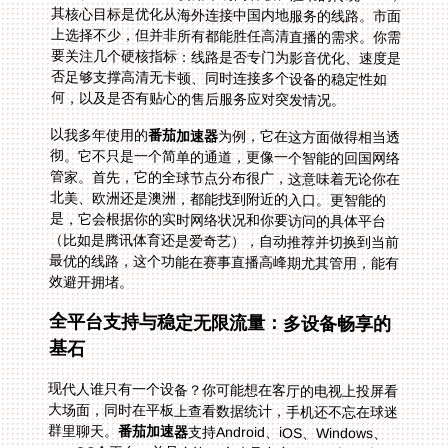
何，以及是否有贴心的售后服务应对突发情况。
以我多年使用的
番茄加速器
为例，它在这方面做得相当透
彻。它不只是一个简单的通道，更像一个智能的回国网络
管家。首先，它的全球节点分布很广，这意味着无论你在
北美、欧洲还是澳洲，都能找到附近的入口。更智能的
是，它会根据你的实时网络状况和你要访问的具体平台
（比如是腾讯体育还是爱奇艺），自动推荐并切换到当前
最优的线路，这个功能在赛事直播高峰期尤其管用，能有
效避开拥堵。
全平台支持与稳定无限流量：多设备畅享的
基石
现代人谁只有一个设备？你可能想在客厅的电视上投屏看
大场面，同时在平板上查看数据统计，手机还不忘在球迷
群里聊天。
番茄加速器
支持Android、iOS、Windows、
macOS全平台，并且允许一个账号在多个设备上同时使
用。这意味着你只需购买一份服务，就能覆盖你的手机、
电脑和平板，家人也可以共享，性价比很高。它的稳定无
限流量和智能分流技术，是流畅看球的保障。看直播最怕
突然限速或断线，特别是在加时赛点球大战这种心跳时
刻。它的影音加速专线，能确保视频数据优先、稳定传
输，独享的100M带宽足以应对蓝光画质，让你不错过任