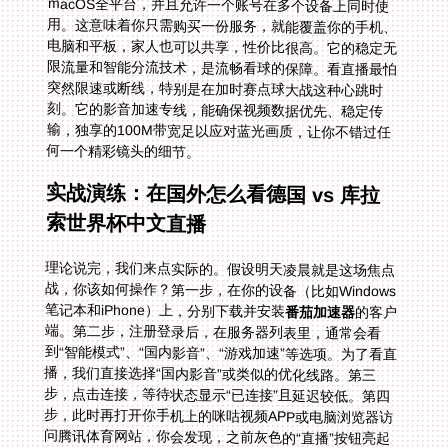
何一个精彩镜头的细节。
实战演练：在国外怎么看德国 vs 库拉
索世界杯中文直播
理论说完，我们来点实际的。假设明天凌晨就是这场焦点
战，你该如何操作？第一步，在你的设备（比如Windows
笔记本和iPhone）上，分别下载并安装
番茄加速器
的客户
端。第二步，注册登录后，在服务器列表里，通常会看
到“智能模式”、“国内影音”、“游戏加速”等选项。为了看直
播，我们直接选择“国内影音”或类似的优化线路。第三
步，点击连接，等待状态显示“已连接”且延迟较低。第四
步，此时再打开你手机上的咪咕视频APP或电脑浏览器访
问腾讯体育网站，你会发现，之前灰色的“直播”按钮亮起
来了，熟悉的赛事预告页面扑面而来。选择带有“中文解
说”标识的直播流，点击播放。如果一开始有轻微缓冲，
给它几秒钟，智能分流会很快将线路调整到最佳状态，之