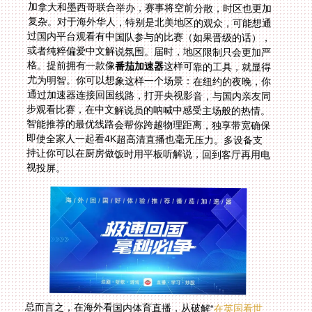
格。提前拥有一款像
番茄加速器
这样可靠的工具，就显得
尤为明智。你可以想象这样一个场景：在纽约的夜晚，你
通过加速器连接回国线路，打开央视影音，与国内亲友同
步观看比赛，在中文解说员的呐喊中感受主场般的热情。
智能推荐的最优线路会帮你跨越物理距离，独享带宽确保
即使全家人一起看4K超高清直播也毫无压力。多设备支
持让你可以在厨房做饭时用平板听解说，回到客厅再用电
视投屏。
总而言之，在海外看国内体育直播，从破解“
在英国看世