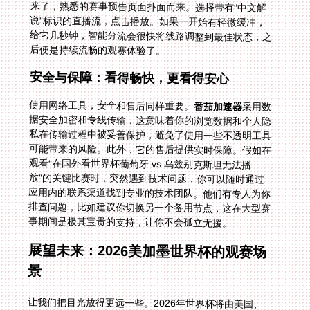
后便是持续流畅的观赛体验了。
安全与保障：看得畅快，更看得安心
使用网络工具，安全和售后同样重要。
番茄加速器
采用数
据安全加密和专线传输，这意味着你的浏览数据和个人隐
私在传输过程中被妥善保护，避免了使用一些不透明工具
可能带来的风险。此外，它的售后提供实时保障。假如在
观看“在国外看世界杯葡萄牙 vs 乌兹别克斯坦无法播
放”的关键比赛时，突然遇到技术问题，你可以随时通过
应用内的联系渠道找到专业的技术团队。他们有专人为你
排查问题，比如建议你切换另一个备用节点，这在大型赛
事期间是极其宝贵的支持，让你不会孤立无援。
展望未来：2026美加墨世界杯的观赛场
景
让我们把目光放得更远一些。2026年世界杯将由美国、
加拿大和墨西哥联合举办，赛事将空前分散，时区也更加
复杂。对于海外华人，特别是北美地区的观众，可能想通
过国内平台观看有中国队参与的比赛（如果晋级的话），
或者纯粹偏爱中文解说氛围。届时，地区限制只会更加严