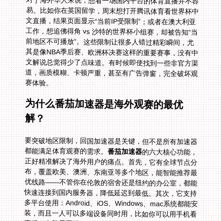
对于海外华人来说，想看一场国内平台的体育直播并不容
易。比如你在英国留学，周末想打开腾讯体育看世界杯中
文直播，结果页面显示“当前IP受限制”；或者在澳大利亚
工作，想追佛得角 vs 沙特的世界杯小组赛，却被告知“当
前地区不可播放”。这些限制让很多人错过精彩瞬间，尤
其是像NBA季后赛、欧洲杯决赛这样的重要赛事，没有中
文解说总觉得少了点味道。有时候即使找到一些非官方渠
道，画质模糊、卡顿严重，甚至有广告弹窗，完全破坏观
赛体验。
为什么番茄加速器是海外观赛的最优
解？
要突破地区限制，回国加速器是关键，但不是所有加速器
都能满足体育观赛的需求。
番茄加速器
的六大核心功能，
正好精准解决了海外用户的痛点。首先，它有全球节点分
布，覆盖欧美、澳洲、东南亚等多个地区，能智能推荐最
优线路——不管你在伦敦的宿舍还是纽约的办公室，都能
快速连接到国内服务器，降低延迟到最低。其次，它支持
多平台使用：Android、iOS、Windows、mac系统都能安
装，而且一人可以多端设备同时用，比如你可以用手机看