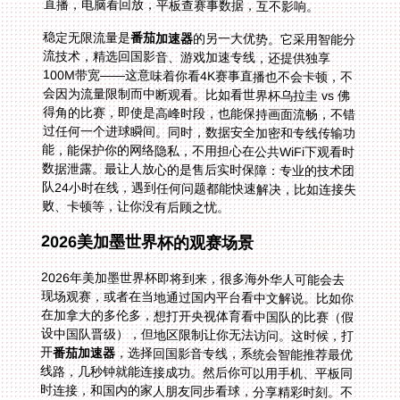
直播，电脑看回放，平板查赛事数据，互不影响。
稳定无限流量是
番茄加速器
的另一大优势。它采用智能分
流技术，精选回国影音、游戏加速专线，还提供独享
100M带宽——这意味着你看4K赛事直播也不会卡顿，不
会因为流量限制而中断观看。比如看世界杯乌拉圭 vs 佛
得角的比赛，即使是高峰时段，也能保持画面流畅，不错
过任何一个进球瞬间。同时，数据安全加密和专线传输功
能，能保护你的网络隐私，不用担心在公共WiFi下观看时
数据泄露。最让人放心的是售后实时保障：专业的技术团
队24小时在线，遇到任何问题都能快速解决，比如连接失
败、卡顿等，让你没有后顾之忧。
2026美加墨世界杯的观赛场景
2026年美加墨世界杯即将到来，很多海外华人可能会去
现场观赛，或者在当地通过国内平台看中文解说。比如你
在加拿大的多伦多，想打开央视体育看中国队的比赛（假
设中国队晋级），但地区限制让你无法访问。这时候，打
开
番茄加速器
，选择回国影音专线，系统会智能推荐最优
线路，几秒钟就能连接成功。然后你可以用手机、平板同
时连接，和国内的家人朋友同步看球，分享精彩时刻。不
用担心流量问题，无限流量让你从小组赛看到决赛，独享
带宽保证画质清晰，数据加密让你在公共WiFi下也能安全