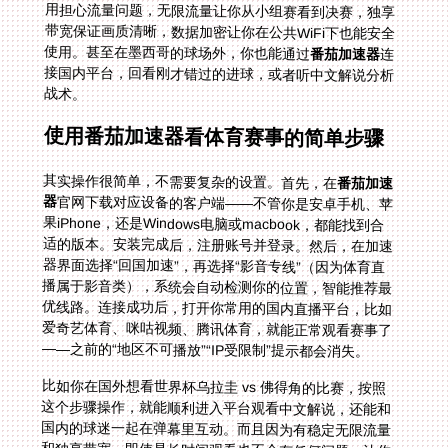
使用。甚至在墨西哥的球场外，你也能通过
番茄加速器
连
接国内平台，回看刚才错过的进球，或者听中文解说分析
战术。
使用番茄加速器看体育赛事的简单步骤
其实操作很简单，不需要复杂的设置。首先，在
番茄加速
器
官网下载对应设备的客户端——不管你是安卓手机、苹
果iPhone，还是Windows电脑或macbook，都能找到合
适的版本。安装完成后，注册账号并登录。然后，在加速
器界面选择“回国加速”，再选择“影音专线”（因为体育直
播属于影音类），系统会自动检测你的位置，智能推荐最
优线路。连接成功后，打开你常用的国内直播平台，比如
爱奇艺体育、咪咕视频、腾讯体育，就能正常观看赛事了
——之前的“地区不可播放”“IP受限制”提示都会消失。
比如你在国外想看世界杯乌拉圭 vs 佛得角的比赛，按照
这个步骤操作，就能顺利进入平台观看中文解说，还能和
国内的球迷一起在弹幕里互动。而且因为有稳定无限流量
和独享带宽，即使是长时间观看也不会有任何问题，让你