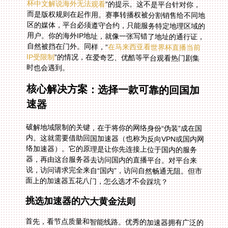
杯中文解说海外无法观看
”的提示。这不是平台针对你，
而是版权规则在起作用。赛事转播权被分割销售给不同地
区的媒体，平台必须遵守合约，只能服务特定地理区域的
用户。你的海外IP地址，就像一张写错了地址的通行证，
自然被挡在门外。同样，“
在马来西亚看世界杯直播当前
IP受限制
”的情况，在爱奇艺、优酷等平台观看热门剧集
时也会遇到。
核心解决方案：选择一款可靠的回国加
速器
破解地域限制的关键，在于将你的网络身份“伪装”成在国
内。这就需要借助回国加速器（也称为反向VPN或国内网
络加速器）。它的原理是让你先连接上位于国内的服务
器，再由这台服务器去访问国内的直播平台。对平台来
说，访问请求完全来自“国内”，访问自然畅通无阻。但市
面上的加速器五花八门，怎么选才不会踩坑？
挑选加速器的六大黄金法则
首先，看节点质量和智能线路。优秀的加速器拥有广泛的
国内服务器节点分布，并且能根据你的网络状况，智能推
荐最优、最稳定的连接线路。这意味着看比赛时不会因为