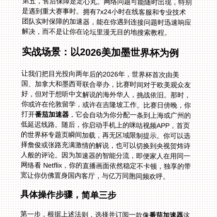
第五，售后保障是定心丸。网络问题可能随时出现，特别
是遇到重大赛事时。拥有7x24小时在线客服和专业技术
团队实时保障的加速器，能在你遇到连接问题时迅速响应
解决，而不是让你在论坛里漫无目的地搜索教程。
实战场景：以2026美加墨世界杯为例
让我们把目光投向两年后的2026年，世界杯首次由美
国、加拿大和墨西哥联合举办，比赛时间对于欧美观众友
好，但对于想听中文解说的海外华人，挑战依旧。那时，
你或许在伦敦留学，或许在吉隆坡工作。比赛日傍晚，你
打开
番茄加速器
，它会自动为你分配一条到上海或广州的
低延迟线路。随后，你启动手机上的咪咕视频APP，首页
的世界杯专题页瞬间加载，再无区域限制提示。你可以选
择詹俊或张路充满激情的解说，也可以切换到央视贺炜诗
人般的评论。因为加速器的智能分流，即便家人在用同一
网络看 Netflix，你的直播画面依然稳定不卡顿，独享的带
宽让你仿佛置身国内客厅，与亿万同胞同频欢呼。
具体操作步骤，简单三步
第一步，根据上述法则，选择并订阅一款像
番茄加速器
这
样功能全面的服务。下载对应你设备的客户端。第二步，
安装后登录，在服务器列表中选择一个“中国”或“回国”线
路，通常应用会智能推荐延迟最低的。一键连接，成功后
会显示你的虚拟IP已位于国内。第三步，此时再打开你熟
悉的央视频、腾讯体育等APP，你会发现所有因IP受限制
而无法播放的体育赛事直播和电视节目，都已经解锁。你
可以像在国内一样，随意点播、收看直播，享受毫无隔阂