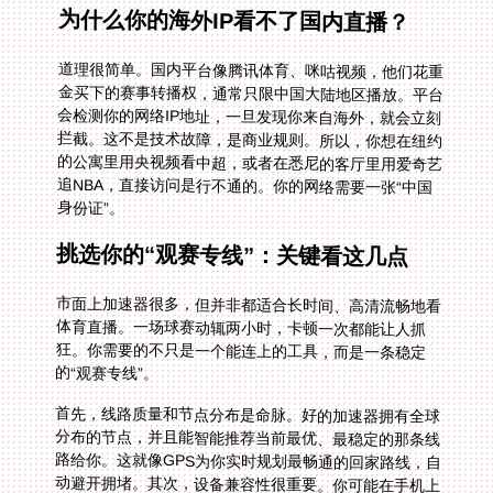
为什么你的海外IP看不了国内直播？
道理很简单。国内平台像腾讯体育、咪咕视频，他们花重
金买下的赛事转播权，通常只限中国大陆地区播放。平台
会检测你的网络IP地址，一旦发现你来自海外，就会立刻
拦截。这不是技术故障，是商业规则。所以，你想在纽约
的公寓里用央视频看中超，或者在悉尼的客厅里用爱奇艺
追NBA，直接访问是行不通的。你的网络需要一张“中国
身份证”。
挑选你的“观赛专线”：关键看这几点
市面上加速器很多，但并非都适合长时间、高清流畅地看
体育直播。一场球赛动辄两小时，卡顿一次都能让人抓
狂。你需要的不只是一个能连上的工具，而是一条稳定
的“观赛专线”。
首先，线路质量和节点分布是命脉。好的加速器拥有全球
分布的节点，并且能智能推荐当前最优、最稳定的那条线
路给你。这就像GPS为你实时规划最畅通的回家路线，自
动避开拥堵。其次，设备兼容性很重要。你可能在手机上
看上半场，又换到平板或电脑上看下半场。支持
Android、iOS、Windows、mac全平台，并且允许一人多