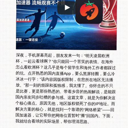
深夜，手机屏幕亮起，朋友发来一句：“明天凌晨欧洲
杯，一起云看球啊？”你只能回一个苦笑的表情。在海外
怎么看欧洲杯？这几乎是每个留学生和海外工作者都踩过
的坑。点开熟悉的国内直播App，要么黑屏转圈，要么冷
冰冰一行字：“该内容因版权限制，在您所在地区无法播
放。”那一刻的烦躁和孤独感，我太懂了。你怀念的不只
是比赛，更是那份熟悉的、带着乡音的热闹解说，是能跟
国内亲友同步吐槽的参与感。这篇文章，就是为你解决这
个核心痛点。原因无他，地区版权锁死了你的IP地址。而
解决方案的核心，就是找到一个靠谱的“网络桥梁”——回
国加速器，让它帮你把网络位置暂时“搬”回国内。下面，
我就结合看球的实际场景，帮你理清思路。