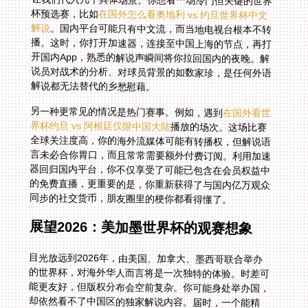
杯预选赛，比如
在国外怎么看奥地利 vs 约旦世界杯中文
解说
。国内平台可能只有中文流，而当地电视台根本不转
播。这时，你打开加速器，连接至中国上海的节点，再打
开国内App，熟悉的解说声瞬间将你拉回国内的夜晚。解
说员对战术的分析、对球员背景的如数家珍，是任何外语
解说都无法替代的乡愁慰藉。
另一种更常见的情况是热门赛事。例如，遇到
在国外看世
界杯约旦 vs 阿根廷仅限中国大陆
播放的场次。这场比赛
全球关注度高，你的海外流媒体可能有转播权，但解说语
言未必合你胃口，而且常常需要额外付费订阅。利用加速
器回归国内平台，你不仅享受了可能已包含在会员权益中
的免费直播，更重要的是，你重新获得了与国内亿万观众
同步的社交货币，朋友圈里的梗你都看得懂了。
展望2026：美加墨世界杯的观赛想象
目光放远到2026年，由美国、加拿大、墨西哥联合举办
的世界杯，对海外华人而言将是一次独特的体验。时差可
能更友好，但版权分布会空前复杂。你可能身处举办国，
却依然看不了中国区的独家解说内容。届时，一个能精
准、稳定连接回国线路的加速器将更为重要。想象一下，
在洛杉矶的酒吧里，你用平板电脑通过国内平台观看带有
中文解说的决赛，同时感受身边现场的狂热气氛，那将是
一种奇妙的融合体验。稳定无限流量和影音专线，能确保
你在移动中（比如在不同城市间追随球队）也能持续获得