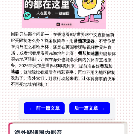
回到开头那个问题——在香港看B站世界杯中文直播当前
IP受限制怎么办？答案很简单：用
番茄加速器
。不管你是
在海外怎么看欧洲杯，还是在英国看咪咕视频世界杯直
播，或者想看摩洛哥vs海地的比赛，
番茄加速器
都能帮你
突破地区限制，让你在海外也能享受国内的体育直播服
务。2026年美加墨世界杯即将到来，提前准备好
番茄加
速器
，就能轻松看遍所有精彩赛事，再也不用为地区限制
发愁了。海外党们，赶紧行动起来吧，让体育赛事的快乐
不再受地域的限制！
←
前一篇文章
后一篇文章
→
海外解锁国内影音