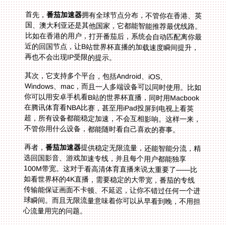
首先，
番茄加速器
拥有全球节点分布，不管你在香港、英
国、澳大利亚还是其他国家，它都能智能推荐最优线路。
比如在香港的用户，打开番茄后，系统会自动匹配离你最
近的回国节点，让B站世界杯直播的加载速度瞬间提升，
再也不会出现IP受限的提示。
其次，它支持多个平台，包括Android、iOS、
Windows、mac，而且一人多端设备可以同时使用。比如
你可以用安卓手机看B站的世界杯直播，同时用Macbook
在腾讯体育看NBA比赛，甚至用iPad投屏到电视上看英
超，所有设备都能稳定加速，不会互相影响。这样一来，
不管你用什么设备，都能随时看自己喜欢的赛事。
再者，
番茄加速器
提供稳定无限流量，还能智能分流，精
选回国影音、游戏加速专线，并且每个用户都能独享
100M带宽。这对于看高清体育直播来说太重要了——比
如看世界杯的4K直播，需要稳定的大带宽，番茄的专线
传输能保证画面不卡顿、不延迟，让你不错过任何一个进
球瞬间。而且无限流量意味着你可以从早看到晚，不用担
心流量用完的问题。