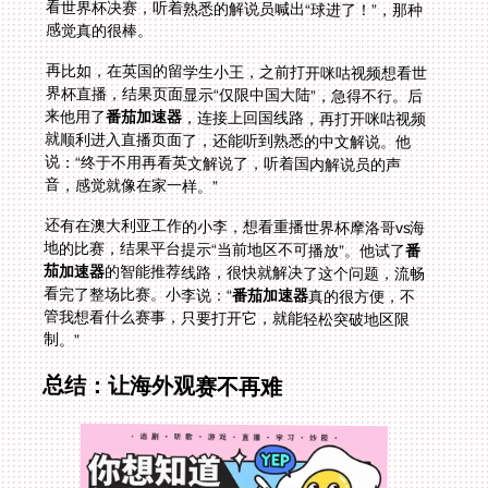
感觉真的很棒。
再比如，在英国的留学生小王，之前打开咪咕视频想看世
界杯直播，结果页面显示“仅限中国大陆”，急得不行。后
来他用了
番茄加速器
，连接上回国线路，再打开咪咕视频
就顺利进入直播页面了，还能听到熟悉的中文解说。他
说：“终于不用再看英文解说了，听着国内解说员的声
音，感觉就像在家一样。”
还有在澳大利亚工作的小李，想看重播世界杯摩洛哥vs海
地的比赛，结果平台提示“当前地区不可播放”。他试了
番
茄加速器
的智能推荐线路，很快就解决了这个问题，流畅
看完了整场比赛。小李说：“
番茄加速器
真的很方便，不
管我想看什么赛事，只要打开它，就能轻松突破地区限
制。”
总结：让海外观赛不再难