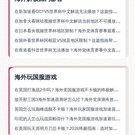
在新加坡看CCTV5世界杯中文解说无法播放？这篇指南帮你解锁海外体育直播自由
在加拿大看咪咕视频世界杯中文解说当前地区不可播放？这篇指南帮你一键解决
在日本看央视频世界杯地区限制？海外党体育赛事观看终极指南
在国外看世界杯阿根廷VS埃及地区限制？这篇指南帮你搞定中文直播+解说
在香港看抖音世界杯无法播放？海外党体育赛事中文直播终极指南
海外玩国服游戏
在英国打激战2卡吗？海外党国服游戏不卡顿的终极解决方案
放开那三国3海外加速器测评怎么过？海外党亲测有效的国服游戏加速指南
英国怎么玩巅峰战舰不卡顿？海外玩家国服游戏加速器终极指南
印尼的人怎么玩战双帕弥什？海外党国服游戏加速避坑指南
在美国玩天涯明月刀总卡顿？2026终极指南：选对加速器让你丝滑连招