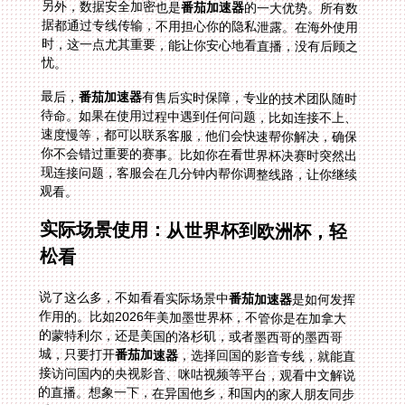
另外，数据安全加密也是
番茄加速器
的一大优势。所有数
据都通过专线传输，不用担心你的隐私泄露。在海外使用
时，这一点尤其重要，能让你安心地看直播，没有后顾之
忧。
最后，
番茄加速器
有售后实时保障，专业的技术团队随时
待命。如果在使用过程中遇到任何问题，比如连接不上、
速度慢等，都可以联系客服，他们会快速帮你解决，确保
你不会错过重要的赛事。比如你在看世界杯决赛时突然出
现连接问题，客服会在几分钟内帮你调整线路，让你继续
观看。
实际场景使用：从世界杯到欧洲杯，轻
松看
说了这么多，不如看看实际场景中
番茄加速器
是如何发挥
作用的。比如2026年美加墨世界杯，不管你是在加拿大
的蒙特利尔，还是美国的洛杉矶，或者墨西哥的墨西哥
城，只要打开
番茄加速器
，选择回国的影音专线，就能直
接访问国内的央视影音、咪咕视频等平台，观看中文解说
的直播。想象一下，在异国他乡，和国内的家人朋友同步
看世界杯决赛，听着熟悉的解说员喊出“球进了！”，那种