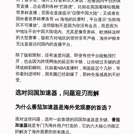
对于留学生、海外工作者和华人来说，想看国内平台的体
育直播，总会遇到各种“拦路虎”。比如在英国看咪咕视频
世界杯直播，页面会直接提示“仅限中国大陆”；又或者在
国外看世界杯摩洛哥 vs 海地的比赛时，平台显示“当前地
区不可播放”。这些限制不是因为你没有会员，而是因为
IP地址不在中国大陆境内。尤其是像世界杯、欧洲杯这样
的大型赛事，版权方对地区的管控非常严格，海外IP根本
无法直接访问国内的直播平台。
除了版权限制，还有速度问题。即使有些平台能勉强打
开，也会因为跨境网络的延迟和卡顿，让你错过关键的进
球或精彩瞬间。比如看NBA直播时，画面延迟个几秒，等
你看到进球时，朋友圈已经刷爆了，那种失落感真的不好
受。
选对回国加速器，问题迎刃而解
为什么番茄加速器是海外党观赛的首选？
面对这些问题，选对一款靠谱的回国加速器是关键。
番茄
加速器
就是专门为海外用户打造的，它的六大核心功能正
好解决了海外观赛的所有痛点。