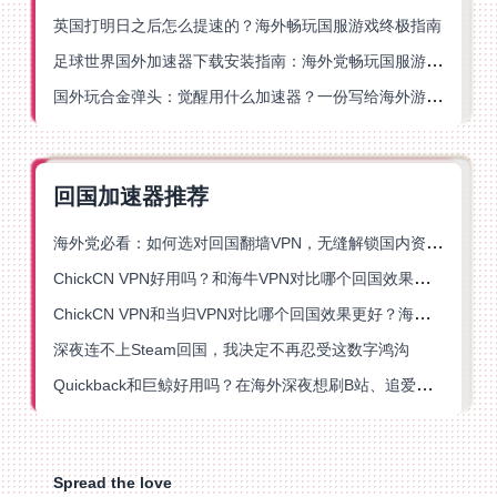
英国打明日之后怎么提速的？海外畅玩国服游戏终极指南
足球世界国外加速器下载安装指南：海外党畅玩国服游戏的终极解决方案
国外玩合金弹头：觉醒用什么加速器？一份写给海外游子的畅玩指南
回国加速器推荐
海外党必看：如何选对回国翻墙VPN，无缝解锁国内资源？
ChickCN VPN好用吗？和海牛VPN对比哪个回国效果更好？
ChickCN VPN和当归VPN对比哪个回国效果更好？海外党亲测后选了它
深夜连不上Steam回国，我决定不再忍受这数字鸿沟
Quickback和巨鲸好用吗？在海外深夜想刷B站、追爱奇艺的你，或许正需要这份答案
Spread the love