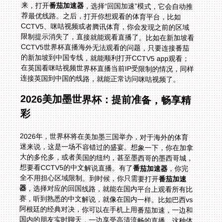
来，打开
番茄加速器
，选择“回国加速”模式，它会自动推
荐最优线路。之后，打开你想观看的体育平台，比如
CCTV5、咪咕视频或者腾讯体育，你会发现之前的区域
限制提示消失了，直接就能观看直播了。比如在新加坡看
CCTV5世界杯直播海外无法观看的问题，只要连接番茄
的新加坡到中国专线，就能顺利打开CCTV5 app观看；
在英国看咪咕视频世界杯直播当前IP受限制的情况，同样
连接英国到中国的线路，就能正常访问咪咕视频了。
2026美加墨世界杯：提前准备，畅享精
彩
2026年，世界杯将在美加墨三国举办，对于海外的体育
迷来说，这是一场不容错过的盛宴。想象一下，你在加拿
大的多伦多，或者美国的纽约，甚至墨西哥的墨西哥城，
想要看CCTV5的中文解说直播。有了
番茄加速器
，你完
全不用担心区域限制。到时候，你只需要打开
番茄加速
器
，选择对应的回国线路，就能在国内平台上观看所有比
赛，听到熟悉的中文解说，就像在国内一样。比如巴西vs
阿根廷的经典对决，你可以在手机上用番茄加速，一边和
国内的朋友实时聊天，一边享受高清流畅的直播，这种体