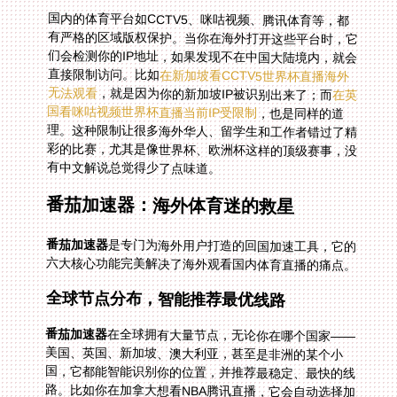
国内的体育平台如CCTV5、咪咕视频、腾讯体育等，都
有严格的区域版权保护。当你在海外打开这些平台时，它
们会检测你的IP地址，如果发现不在中国大陆境内，就会
直接限制访问。比如
在新加坡看CCTV5世界杯直播海外
无法观看
，就是因为你的新加坡IP被识别出来了；而
在英
国看咪咕视频世界杯直播当前IP受限制
，也是同样的道
理。这种限制让很多海外华人、留学生和工作者错过了精
彩的比赛，尤其是像世界杯、欧洲杯这样的顶级赛事，没
有中文解说总觉得少了点味道。
番茄加速器：海外体育迷的救星
番茄加速器
是专门为海外用户打造的回国加速工具，它的
六大核心功能完美解决了海外观看国内体育直播的痛点。
全球节点分布，智能推荐最优线路
番茄加速器
在全球拥有大量节点，无论你在哪个国家——
美国、英国、新加坡、澳大利亚，甚至是非洲的某个小
国，它都能智能识别你的位置，并推荐最稳定、最快的线
路。比如你在加拿大想看NBA腾讯直播，它会自动选择加