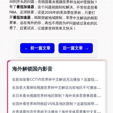
回到开头的问题：在韩国看央视频世界杯当前IP受限制？
有了
番茄加速器
，这个问题就能轻松解决。不管你是想看
NBA、足球联赛，还是2026年的美加墨世界杯，只要打
开
番茄加速器
，就能突破地域限制，享受中文解说的精彩
赛事。远在海外的你，再也不用因为IP问题错过喜欢的比
赛了。赶紧试试，让观赛变得简单又快乐！
←
前一篇文章
后一篇文章
→
海外解锁国内影音
在新加坡看CCTV5世界杯中文解说无法播放？这篇指南帮你解锁海外体育直播自由
在加拿大看咪咕视频世界杯中文解说当前地区不可播放？这篇指南帮你一键解决
在日本看央视频世界杯地区限制？海外党体育赛事观看终极指南
在国外看世界杯阿根廷VS埃及地区限制？这篇指南帮你搞定中文直播+解说
在香港看抖音世界杯无法播放？海外党体育赛事中文直播终极指南