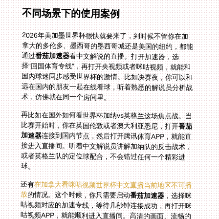
不同场景下的使用案例
2026年美加墨世界杯很快就要来了，到时候不管你在加
拿大的多伦多、墨西哥的墨西哥城还是美国的纽约，都能
通过
番茄加速器
看中文解说的直播。打开加速器，选
择“回国体育专线”，再打开央视频或者咪咕视频，就能和
国内球迷同步感受世界杯的激情。比如决赛夜，你可以和
远在国内的朋友一起在线看球，听着熟悉的解说员分析战
术，仿佛就在同一个房间里。
再比如在国外如何看世界杯加纳vs英格兰这场焦点战。当
比赛开始时，你在英国伦敦或者澳大利亚悉尼，打开
番茄
加速器
连接到国内节点，然后打开腾讯体育APP，就能直
接进入直播间。听着中文解说员讲解加纳队的反击战术，
或者英格兰队的定位球配合，不会错过任何一个精彩进
球。
还有
在加拿大看咪咕视频世界杯中文直播当前地区不可播
放
的情况。这个时候，你只需要启动
番茄加速器
，选择咪
咕视频对应的加速专线，等待几秒钟连接成功，再打开咪
咕视频APP，就能顺利进入直播间。高清的画面、流畅的
播放、熟悉的中文解说，让你仿佛回到了国内的客厅，和