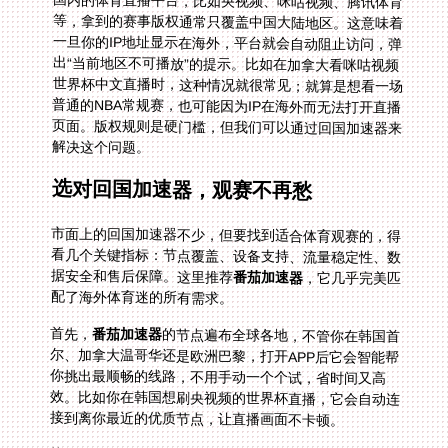
国内的体育直播平台，比如央视频、咪咕视频、腾讯体育
等，拿到的赛事版权通常只覆盖中国大陆地区。这意味着
一旦你的IP地址显示在海外，平台就会自动阻止访问，弹
出“当前地区不可播放”的提示。比如在加拿大看咪咕视频
世界杯中文直播时，这种情况就很常见；就算是想看一场
普通的NBA常规赛，也可能因为IP在海外而无法打开直播
页面。版权规则是硬门槛，但我们可以通过回国加速器来
解决这个问题。
选对回国加速器，观赛不再愁
市面上的回国加速器不少，但要找到适合体育观赛的，得
看几个关键指标：节点覆盖、设备支持、流量稳定性、数
据安全和售后保障。这里推荐
番茄加速器
，它几乎完美匹
配了海外体育迷的所有需求。
首先，
番茄加速器
的节点遍布全球各地，不管你在韩国首
尔、加拿大温哥华还是欧洲巴黎，打开APP后它会智能帮
你挑出最顺畅的线路，不用手动一个个试，省时间又高
效。比如你在韩国想刷央视频的世界杯直播，它会自动连
接到离你最近的优质节点，让直播画面不卡顿。