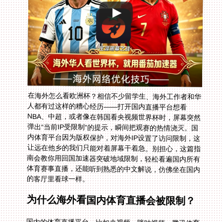
在海外怎么看欧洲杯？相信不少留学生、海外工作者和华
人都有过这样的糟心经历——打开国内直播平台想看
NBA、中超，或者像在韩国看央视频世界杯时，屏幕突然
弹出“当前IP受限制”的提示，瞬间把观赛的热情浇灭。国
内体育平台因为版权保护，对海外IP设置了访问限制，这
让远在他乡的我们只能对着屏幕干着急。别担心，这篇指
南会教你用回国加速器突破地域限制，轻松看遍国内所有
体育赛事直播，还能听到熟悉的中文解说，仿佛坐在国内
的客厅里看球一样。
为什么海外看国内体育直播会被限制？