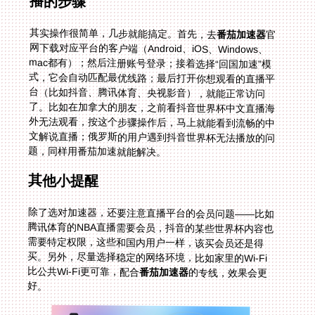
播的步骤
其实操作很简单，几步就能搞定。首先，去
番茄加速器
官
网下载对应平台的客户端（Android、iOS、Windows、
mac都有）；然后注册账号登录；接着选择“回国加速”模
式，它会自动匹配最优线路；最后打开你想观看的直播平
台（比如抖音、腾讯体育、央视影音），就能正常访问
了。比如在加拿大的朋友，之前看抖音世界杯中文直播海
外无法观看，按这个步骤操作后，马上就能看到流畅的中
文解说直播；俄罗斯的用户遇到抖音世界杯无法播放的问
题，同样用番茄加速就能解决。
其他小提醒
除了选对加速器，还要注意直播平台的会员问题——比如
腾讯体育的NBA直播需要会员，抖音的某些世界杯内容也
需要特定权限，这些和国内用户一样，该买会员还是得
买。另外，尽量选择稳定的网络环境，比如家里的Wi-Fi
比公共Wi-Fi更可靠，配合
番茄加速器
的专线，效果会更
好。