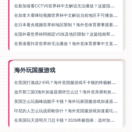
在新加坡看CCTV5世界杯中文解说无法播放？这篇指南帮你解锁海外体育直播自由
在加拿大看咪咕视频世界杯中文解说当前地区不可播放？这篇指南帮你一键解决
在日本看央视频世界杯地区限制？海外党体育赛事观看终极指南
在国外看世界杯阿根廷VS埃及地区限制？这篇指南帮你搞定中文直播+解说
在香港看抖音世界杯无法播放？海外党体育赛事中文直播终极指南
海外玩国服游戏
在英国打激战2卡吗？海外党国服游戏不卡顿的终极解决方案
放开那三国3海外加速器测评怎么过？海外党亲测有效的国服游戏加速指南
英国怎么玩巅峰战舰不卡顿？海外玩家国服游戏加速器终极指南
印尼的人怎么玩战双帕弥什？海外党国服游戏加速避坑指南
在美国玩天涯明月刀总卡顿？2026终极指南：选对加速器让你丝滑连招