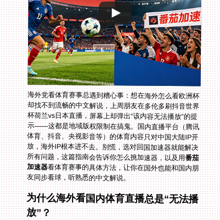
海外党看体育赛事总遇到糟心事：想在海外怎么看欧洲杯
却找不到流畅的中文解说，上周朋友在多伦多刷抖音世界
杯荷兰vs日本直播，屏幕上却弹出“该内容无法播放”的提
示——这都是地域版权限制在搞鬼。国内直播平台（腾讯
体育、抖音、央视影音等）的体育内容只对中国大陆IP开
放，海外IP根本进不去。别慌，选对回国加速器就能解决
所有问题，这篇指南会告诉你怎么挑加速器，以及用
番茄
加速器
看体育赛事的具体方法，让你在国外也能和国内朋
友同步看球，听熟悉的中文解说。
为什么海外看国内体育直播总是“无法播
放”？