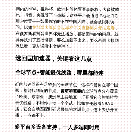
国内的NBA、世界杯、欧洲杯等体育赛事版权，大多被腾
讯、抖音、央视等平台垄断，这些平台会通过IP地址判断
用户位置——如果你的IP不在中国大陆，就会被限制访
问。比如
在加拿大看抖音世界杯中文直播海外无法观看
，
在俄罗斯看抖音世界杯无法播放，都是因为IP的问题。就
算你找到了直播链接，要么加载不出来，要么画面卡顿到
没法看，更别说听中文解说了。
选回国加速器，关键看这几点
全球节点+智能最优线路，哪里都能连
好的加速器得有足够多的全球节点，这样不管你在哪个国
家，都能找到近的节点。
番茄加速器
的全球节点分布覆盖
了欧美、东南亚、澳洲等主要地区，打开后它会智能推荐
最优线路，不用你手动一个个试。比如在伦敦看NBA直
播，它会自动匹配到延迟最低的欧洲节点，连上去秒开直
播，一点都不卡。
多平台多设备支持，一人多端同时用