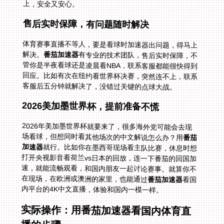
上，安全又安心。
售后实时保障，有问题随时解决
体育赛事直播不等人，要是看球时加速器出问题，得马上
解决。
番茄加速器
有专业的技术团队，售后实时保障，不
管你是半夜看球还是凌晨看NBA，联系客服都能很快得到
回应。比如有次在纽约看世界杯决赛，突然连不上，联系
客服后五分钟就解决了，没错过关键的点球大战。
2026美加墨世界杯，提前准备不慌
2026年美加墨世界杯就要来了，很多海外党可能会去现
场看球，但想同时看其他场次的中文解说怎么办？用
番茄
加速器
就行。比如你在墨西哥现场看主队比赛，休息时想
打开央视影音看荷兰vs日本的回放，连一下番茄的回国加
速，就能流畅观看，和国内朋友一起讨论赛事。就算你不
在现场，在欧洲或澳洲的家里，也能通过
番茄加速器
看国
内平台的4K中文直播，体验和国内一模一样。
实际操作：用番茄加速器看国内体育直