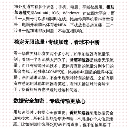
海外党通常有多个设备，手机、电脑、平板都想用。
番茄
加速器
支持Android、iOS、Windows、mac四大平台，而
且一人账号可以多端同时在线。比如你用手机看抖音世界
杯，电脑开着腾讯体育看NBA，平板放着英超直播，三个
设备一起加速都没问题，不会互相影响。
稳定无限流量+专线加速，看球不中断
看一场世界杯比赛要两个多小时，如果加速器有流量限
制，看到一半断流就太扫兴了。
番茄加速器
是稳定无限流
量，而且有智能分流技术，把体育直播的流量分到专门的
影音专线，还独享100M带宽。比如看4K画质的世界杯直
播，画面清晰流畅，不会出现缓冲转圈的情况。之前有朋
友在悉尼用其他加速器看英超，看到关键进球时突然卡
了，换番茄后再也没遇到过这种问题。
数据安全加密，专线传输更放心
用加速器时，数据安全很重要。
番茄加速器
采用数据安全
加密技术，所有流量都是专线传输，不用担心个人信息泄
露。比如在咖啡馆用公共Wi-Fi看直播，也不怕被黑客盯