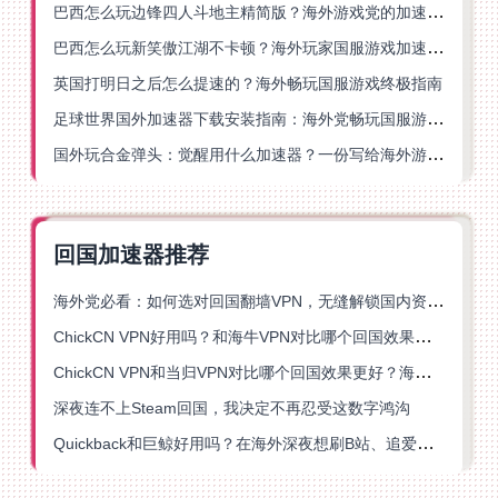
巴西怎么玩边锋四人斗地主精简版？海外游戏党的加速器终极选择
巴西怎么玩新笑傲江湖不卡顿？海外玩家国服游戏加速终极指南（附猫和老鼠一梦江湖实测）
英国打明日之后怎么提速的？海外畅玩国服游戏终极指南
足球世界国外加速器下载安装指南：海外党畅玩国服游戏的终极解决方案
国外玩合金弹头：觉醒用什么加速器？一份写给海外游子的畅玩指南
回国加速器推荐
海外党必看：如何选对回国翻墙VPN，无缝解锁国内资源？
ChickCN VPN好用吗？和海牛VPN对比哪个回国效果更好？
ChickCN VPN和当归VPN对比哪个回国效果更好？海外党亲测后选了它
深夜连不上Steam回国，我决定不再忍受这数字鸿沟
Quickback和巨鲸好用吗？在海外深夜想刷B站、追爱奇艺的你，或许正需要这份答案