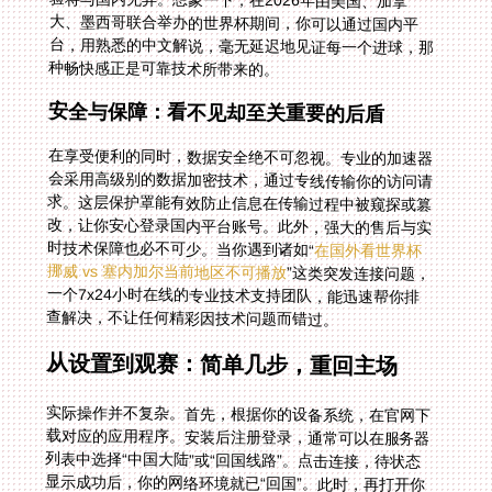
种畅快感正是可靠技术所带来的。
安全与保障：看不见却至关重要的后盾
在享受便利的同时，数据安全绝不可忽视。专业的加速器
会采用高级别的数据加密技术，通过专线传输你的访问请
求。这层保护罩能有效防止信息在传输过程中被窥探或篡
改，让你安心登录国内平台账号。此外，强大的售后与实
时技术保障也必不可少。当你遇到诸如“
在国外看世界杯
挪威 vs 塞内加尔当前地区不可播放
”这类突发连接问题，
一个7x24小时在线的专业技术支持团队，能迅速帮你排
查解决，不让任何精彩因技术问题而错过。
从设置到观赛：简单几步，重回主场
实际操作并不复杂。首先，根据你的设备系统，在官网下
载对应的应用程序。安装后注册登录，通常可以在服务器
列表中选择“中国大陆”或“回国线路”。点击连接，待状态
显示成功后，你的网络环境就已“回国”。此时，再打开你
的腾讯视频、央视频或任何国内直播APP，你会发现，之
前那些灰色的、无法播放的赛事直播，包括那场让你牵挂
的世界杯葡萄牙 vs 韩国经典对决，已经清晰流畅地呈现
在眼前。中文解说熟悉的声音响起，仿佛瞬间拉近了你与