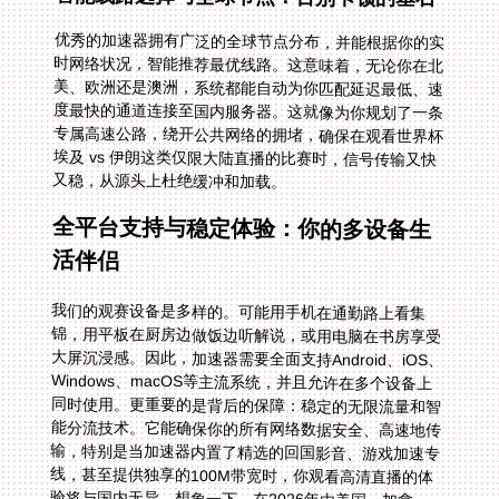
优秀的加速器拥有广泛的全球节点分布，并能根据你的实
时网络状况，智能推荐最优线路。这意味着，无论你在北
美、欧洲还是澳洲，系统都能自动为你匹配延迟最低、速
度最快的通道连接至国内服务器。这就像为你规划了一条
专属高速公路，绕开公共网络的拥堵，确保在观看世界杯
埃及 vs 伊朗这类仅限大陆直播的比赛时，信号传输又快
又稳，从源头上杜绝缓冲和加载。
全平台支持与稳定体验：你的多设备生
活伴侣
我们的观赛设备是多样的。可能用手机在通勤路上看集
锦，用平板在厨房边做饭边听解说，或用电脑在书房享受
大屏沉浸感。因此，加速器需要全面支持Android、iOS、
Windows、macOS等主流系统，并且允许在多个设备上
同时使用。更重要的是背后的保障：稳定的无限流量和智
能分流技术。它能确保你的所有网络数据安全、高速地传
输，特别是当加速器内置了精选的回国影音、游戏加速专
线，甚至提供独享的100M带宽时，你观看高清直播的体
验将与国内无异。想象一下，在2026年由美国、加拿
大、墨西哥联合举办的世界杯期间，你可以通过国内平
台，用熟悉的中文解说，毫无延迟地见证每一个进球，那