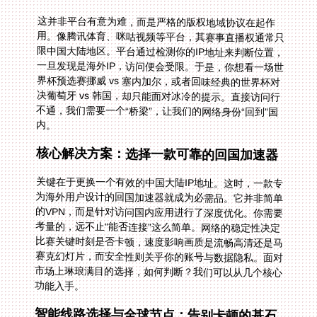
这并非平台有意为难，而是严格的版权地域协议在起作
用。像腾讯体育、咪咕视频等平台，其赛事直播权通常只
限中国大陆地区。平台通过检测你的IP地址来判断位置，
一旦发现是海外IP，访问便会受限。于是，你想看一场世
界杯预选赛挪威 vs 塞内加尔，或者回味经典的世界杯对
决葡萄牙 vs 韩国，却只能面对冰冷的提示。直接访问行
不通，我们需要一个“桥梁”，让我们的网络身份“回到”国
内。
核心解决方案：选择一款可靠的回国加速器
关键在于更换一个有效的中国大陆IP地址。这时，一款专
为海外用户设计的回国加速器就成为必需品。它并非简单
的VPN，而是针对访问国内应用进行了深度优化。你需要
考量的，远不止“能否连接”这么简单。网络的稳定性决定
比赛关键时刻是否卡顿，速度影响画质是流畅高清还是马
赛克幻灯片，而安全性则关乎你的账号与数据隐私。面对
市场上琳琅满目的选择，如何判断？我们可以从几个核心
功能入手。
智能线路选择与全球节点：告别卡顿的基石