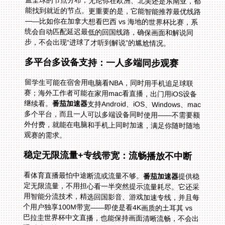
步，不会出现“进球了才听到解说”的尴尬情况。
多平台多设备支持：一人多端同步观赛
留学生可能在宿舍用电脑看NBA，同时用手机追足球联
赛；海外工作者可能在家用mac看直播，出门用iOS设备
继续看。
番茄加速器
支持Android、iOS、Windows、mac
多个平台，而且一人可以多端设备同时使用——不需要额
外付费，就能在电脑和手机上同时加速，满足你随时随地
观赛的需求。
稳定无限流量+专线带宽：流畅播放不中断
看体育直播最怕中途断流或流量不够。
番茄加速器
提供稳
定无限流量，不用担心看一半突然提示流量耗尽。它还采
用智能分流技术，精选回国影音、游戏加速专线，并且每
个用户独享100M带宽——即使是看4K画质的土耳其 vs
巴拉圭世界杯中文直播，也能保持画面清晰流畅，不会出