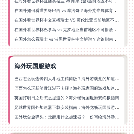
在海外看世界杯直播英格兰 vs 刚果 (金)当前地区不可播放？这篇指南帮你突破所有限制
在国外如何看世界杯巴西 vs 摩洛哥？海外党专属体育观赛指南来了
在国外看世界杯中文直播瑞士 VS 哥伦比亚当前地区不可播放？这篇指南帮你搞定
在国外看世界杯巴拿马 vs 克罗地亚当前地区不可播放？这篇指南帮你轻松解决海外体育直播难题
在国外怎么看瑞士 vs 波黑世界杯中文解说？这篇指南帮你搞定所有地区限制问题
海外玩国服游戏
巴西怎么玩边锋四人斗地主精简版？海外游戏党的加速器终极选择
巴西怎么玩新笑傲江湖不卡顿？海外玩家国服游戏加速终极指南（附猫和老鼠一梦江湖实测）
英国打明日之后怎么提速的？海外畅玩国服游戏终极指南
足球世界国外加速器下载安装指南：海外党畅玩国服游戏的终极解决方案
国外玩合金弹头：觉醒用什么加速器？一份写给海外游子的畅玩指南