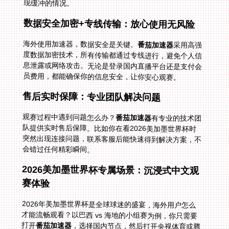
现缓冲的情况。
数据安全加密+专线传输：放心使用无风险
海外使用加速器，数据安全是关键。
番茄加速器
采用高强
度数据加密技术，所有传输都通过专线进行，避免个人信
息泄露或网络攻击。无论是登录国内直播平台还是支付会
员费用，都能确保你的信息安全，让你安心观赛。
售后实时保障：专业团队解决问题
观赛过程中遇到问题怎么办？
番茄加速器
有专业的技术团
队提供实时售后保障。比如你在看2026美加墨世界杯时
突然出现连接问题，联系客服后能快速得到解决方案，不
会错过任何精彩瞬间。
2026美加墨世界杯专属场景：沉浸式中文观
赛体验
2026年美加墨世界杯是全球球迷的盛宴，海外用户怎么
才能流畅观看？以巴西 vs 海地的小组赛为例，你只需要
打开
番茄加速器
，选择国内节点，然后打开央视体育或腾
讯体育APP，就能直接观看中文解说的直播；如果想看美
国 vs 澳大利亚的比赛，同样步骤，即使你在美国本土，
也能突破地区限制；而土耳其 vs 巴拉圭的中文直播，通