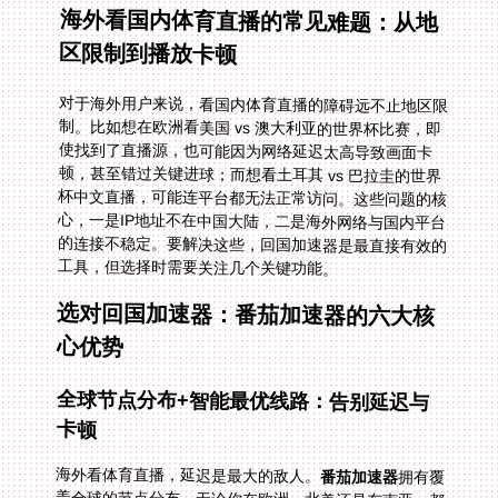
海外看国内体育直播的常见难题：从地
区限制到播放卡顿
对于海外用户来说，看国内体育直播的障碍远不止地区限
制。比如想在欧洲看美国 vs 澳大利亚的世界杯比赛，即
使找到了直播源，也可能因为网络延迟太高导致画面卡
顿，甚至错过关键进球；而想看土耳其 vs 巴拉圭的世界
杯中文直播，可能连平台都无法正常访问。这些问题的核
心，一是IP地址不在中国大陆，二是海外网络与国内平台
的连接不稳定。要解决这些，回国加速器是最直接有效的
工具，但选择时需要关注几个关键功能。
选对回国加速器：番茄加速器的六大核
心优势
全球节点分布+智能最优线路：告别延迟与
卡顿
海外看体育直播，延迟是最大的敌人。
番茄加速器
拥有覆
盖全球的节点分布，无论你在欧洲、北美还是东南亚，都
能找到就近的节点。更重要的是，它能智能推荐最优线路
——比如你在加拿大想看巴西 vs 海地的世界杯比赛，系
统会自动匹配延迟最低的回国线路，确保画面和解说同