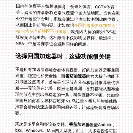
国内的体育平台如腾讯体育、爱奇艺体育、CCTV体育
等，购买的赛事版权通常只覆盖中国大陆地区。当你在海
外打开这些平台时，系统会通过IP地址检测到你的位置，
从而阻止你访问内容。比如你想
在国外看世界杯加拿大
vs 卡塔尔当前地区不可播放
，就是因为你的海外IP不在
版权允许范围内。这种限制不仅影响世界杯，欧洲杯、
NBA、中超等赛事也会遇到同样的问题。
选择回国加速器时，这些功能很关键
不是所有加速器都适合看体育直播。好的加速器需要兼顾
速度、稳定性和安全性，而
番茄加速器
的六大核心功能正
好满足这些需求。首先是全球节点分布和智能推荐最优线
路——无论你在北美、欧洲还是澳洲，番茄都能从遍布全
球的节点中挑出最稳定的一条，确保直播不卡顿。比如你
在国外如何看世界杯西班牙 vs 乌拉圭？番茄的智能线路
推荐会帮你快速连接到国内服务器，让你流畅观看整场比
赛。
其次是多平台和多设备支持。
番茄加速器
覆盖Android、
iOS、Windows、Mac四大系统，而且一人多端设备可以
同时使用。想象一下：你在通勤路上用手机看NBA直播，
回家后切换到电脑继续看，甚至用平板投屏到电视上——