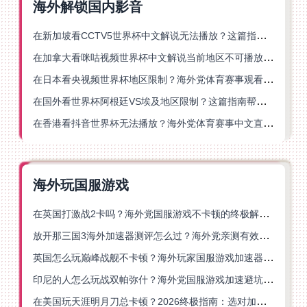
海外解锁国内影音
在新加坡看CCTV5世界杯中文解说无法播放？这篇指南帮你解锁海外体育直播自由
在加拿大看咪咕视频世界杯中文解说当前地区不可播放？这篇指南帮你一键解决
在日本看央视频世界杯地区限制？海外党体育赛事观看终极指南
在国外看世界杯阿根廷VS埃及地区限制？这篇指南帮你搞定中文直播+解说
在香港看抖音世界杯无法播放？海外党体育赛事中文直播终极指南
海外玩国服游戏
在英国打激战2卡吗？海外党国服游戏不卡顿的终极解决方案
放开那三国3海外加速器测评怎么过？海外党亲测有效的国服游戏加速指南
英国怎么玩巅峰战舰不卡顿？海外玩家国服游戏加速器终极指南
印尼的人怎么玩战双帕弥什？海外党国服游戏加速避坑指南
在美国玩天涯明月刀总卡顿？2026终极指南：选对加速器让你丝滑连招