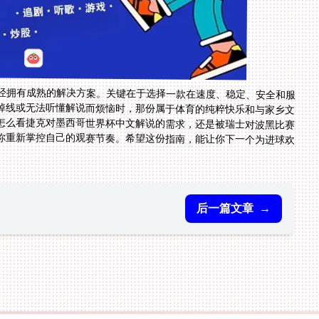
经拥有成熟的解决方案。关键在于选择一款在速度、稳定、安全和服
顿掉线或无法听懂解说而烦恼时，那份属于体育的纯粹快乐和与家乡文
怎么看捷克对墨西哥世界杯中文解说的需求，还是被瑞士对波黑比赛
你重新掌控自己的观赛节奏。希望这份指南，能让你下一个为进球欢
后一篇文章
→