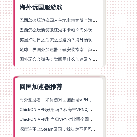
海外玩国服游戏
巴西怎么玩边锋四人斗地主精简版？海外游戏党的加速器终极选择
巴西怎么玩新笑傲江湖不卡顿？海外玩家国服游戏加速终极指南（附猫和老鼠一梦江湖实测）
英国打明日之后怎么提速的？海外畅玩国服游戏终极指南
足球世界国外加速器下载安装指南：海外党畅玩国服游戏的终极解决方案
国外玩合金弹头：觉醒用什么加速器？一份写给海外游子的畅玩指南
回国加速器推荐
海外党必看：如何选对回国翻墙VPN，无缝解锁国内资源？
ChickCN VPN好用吗？和海牛VPN对比哪个回国效果更好？
ChickCN VPN和当归VPN对比哪个回国效果更好？海外党亲测后选了它
深夜连不上Steam回国，我决定不再忍受这数字鸿沟