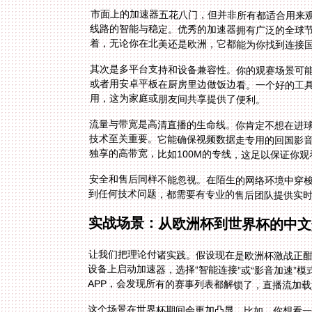
市面上的加速器五花八门，但并非所有都适合用来
线路的智能与稳定。优秀的加速器拥有广泛的全球
着，无论你在北美还是欧洲，它都能为你找到连接
其次是多平台支持和设备兼容性。你的观赛场景可能是多
或者用安卓平板在厨房里边做饭边看。一个好的工
用，这为家庭或朋友间共享提供了便利。
流量与带宽是高清直播的生命线。你肯定不想在进
技术至关重要。它能确保视频数据走专用的回国影
独享的高带宽，比如100M的专线，这足以保证你观
安全和售后同样不能忽视。在陌生的网络环境中穿
到任何技术问题，都需要有专业的售后团队提供实
实战场景：从欧洲杯到世界杯的中文
让我们把理论付诸实践。假设现在是欧洲杯激战正
设备上启动加速器，选择“智能连接”或“影音加速
APP，会发现所有的赛事列表都解锁了，直播流加
这个场景在世界杯期间会更加凸显。比如，你想看一
速器连接后，你可以自由选择国内任何一家拥有转播
分析还是幽默的插科打诨，你都能尽收耳中。再比