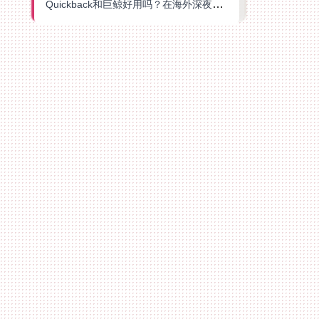
Quickback和巨鲸好用吗？在海外深夜想刷B站、追爱奇艺的你，或许正需要这份答案