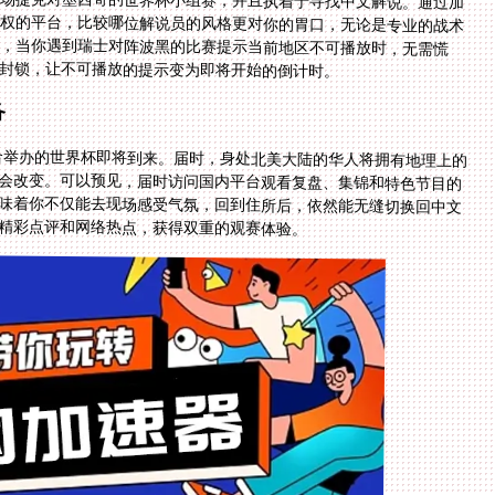
封锁，让不可播放的提示变为即将开始的倒计时。
备
联合举办的世界杯即将到来。届时，身处北美大陆的华人将拥有地理上的
不会改变。可以预见，届时访问国内平台观看复盘、集锦和特色节目的
意味着你不仅能去现场感受气氛，回到住所后，依然能无缝切换回中文
精彩点评和网络热点，获得双重的观赛体验。