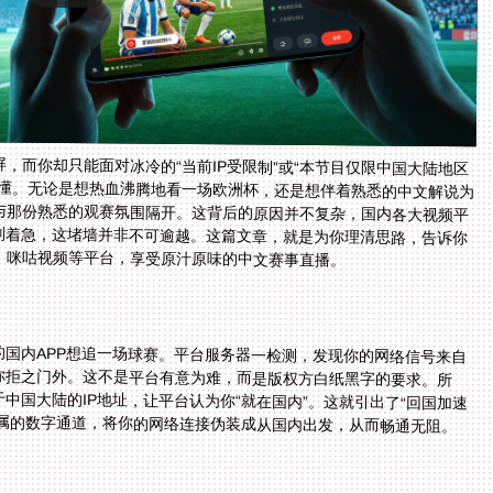
，而你却只能面对冰冷的“当前IP受限制”或“本节目仅限中国大陆地区
都懂。无论是想热血沸腾地看一场欧洲杯，还是想伴着熟悉的中文解说为
与那份熟悉的观赛氛围隔开。这背后的原因并不复杂，国内各大视频平
但别着急，这堵墙并非不可逾越。这篇文章，就是为你理清思路，告诉你
、咪咕视频等平台，享受原汁原味的中文赛事直播。
国内APP想追一场球赛。平台服务器一检测，发现你的网络信号来自
你拒之门外。这不是平台有意为难，而是版权方白纸黑字的要求。所
中国大陆的IP地址，让平台认为你“就在国内”。这就引出了“回国加速
专属的数字通道，将你的网络连接伪装成从国内出发，从而畅通无阻。