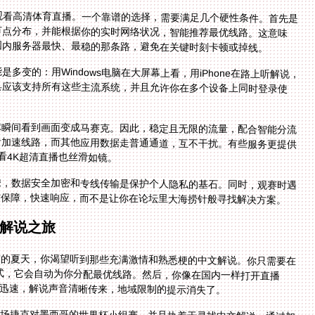
观看高清体育直播。一个靠谱的选择，需要满足几个硬性条件。首先是
节点分布，并能根据你的实时网络状况，智能推荐最优线路。这意味
国内服务器最快、最稳的那条路，避免在关键时刻卡顿或掉线。
变的：用Windows电脑在大屏幕上看，用iPhone在路上听解说，
具应该支持所有这些主流系统，并且允许你在多个设备上同时登录使
球瞬间看到画面变成马赛克。因此，稳定且无限的流量，配合智能分流
音加速线路，而其他应用数据走普通通道，互不干扰。有些服务更提供
看4K超清直播也丝滑如镜。
梭，数据安全加密和专线传输是保护个人隐私的基石。同时，观赛时遇
时保障，快速响应，而不是让你在论坛里大海捞针般寻找解决方案。
解说之旅
酣的夏天，你渴望听到那些充满激情和熟悉梗的中文解说。你只需要在
”模式，它会自动为你分配最优线路。然后，你像在国内一样打开直播
载迅速，解说声音清晰传来，地域限制的提示消失了。
场捷克对墨西哥的世界杯小组赛，并且执着于寻找中文解说。通过加
权的平台，比较哪位解说员的风格更对你的胃口，无论是专业的战术
如，当你遇到瑞士对阵波黑的比赛提示当前地区不可播放时，无需慌