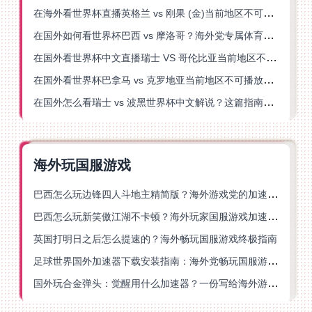
在海外看世界杯直播英格兰 vs 刚果 (金)当前地区不可播放？这篇指南帮你突破所有限制
在国外如何看世界杯巴西 vs 摩洛哥？海外党专属体育观赛指南来了
在国外看世界杯中文直播瑞士 VS 哥伦比亚当前地区不可播放？这篇指南帮你搞定
在国外看世界杯巴拿马 vs 克罗地亚当前地区不可播放？这篇指南帮你轻松解决海外体育直播难题
在国外怎么看瑞士 vs 波黑世界杯中文解说？这篇指南帮你搞定所有地区限制问题
海外玩国服游戏
巴西怎么玩边锋四人斗地主精简版？海外游戏党的加速器终极选择
巴西怎么玩新笑傲江湖不卡顿？海外玩家国服游戏加速终极指南（附猫和老鼠一梦江湖实测）
英国打明日之后怎么提速的？海外畅玩国服游戏终极指南
足球世界国外加速器下载安装指南：海外党畅玩国服游戏的终极解决方案
国外玩合金弹头：觉醒用什么加速器？一份写给海外游子的畅玩指南