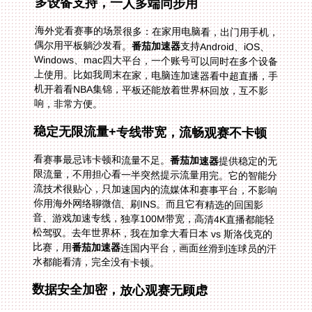
多设备支持，一人多端同步用
海外党看赛事的场景很多：在家用电脑看，出门用手机，
偶尔用平板躺沙发看。
番茄加速器
支持Android、iOS、
Windows、mac四大平台，一个账号可以同时在多个设备
上使用。比如我周末在家，电脑连加速器看中超直播，手
机开着看NBA集锦，平板还能放着世界杯回放，互不影
响，非常方便。
稳定无限流量+专线带宽，流畅观赛不卡顿
看赛事最忌讳卡顿和流量不足。
番茄加速器
提供稳定的无
限流量，不用担心看一半突然提示流量用完。它的智能分
流技术很贴心，只加速国内的流媒体和赛事平台，不影响
你用海外网络聊微信、刷INS。而且它有精选的回国影
音、游戏加速专线，独享100M带宽，高清4K直播都能轻
松驾驭。去年世界杯，我在加拿大看日本 vs 斯洛伐克的
比赛，用
番茄加速器
连国内平台，画面丝滑到连球员的汗
水都能看清，完全没有卡顿。
数据安全加密，放心观赛无顾虑