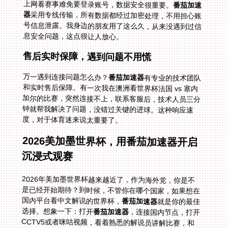
上网看赛事难免要登录账号，数据安全很重要。
番茄加速
器
采用专线传输，所有数据都经过加密处理，不用担心账
号信息泄露。我身边的朋友用了这么久，从来没遇到过信
息安全问题，这点很让人放心。
售后实时保障，遇到问题不用慌
万一遇到连接问题怎么办？
番茄加速器
有专业的技术团队
和实时售后保障。有一次我在澳洲看世界杯法国 vs 塞内
加尔的比赛，突然连接不上，联系客服后，技术人员三分
钟就帮我解决了问题，没错过关键的进球。这种响应速
度，对于体育迷来说太重要了。
2026美加墨世界杯，用番茄加速器开启
沉浸式观赛
2026年美加墨世界杯越来越近了，作为海外党，你是不
是已经开始期待？到时候，不管你在哪个国家，如果想在
国内平台看中文解说的世界杯，
番茄加速器
就是你的最佳
选择。想象一下：打开
番茄加速器
，连接国内节点，打开
CCTV5或者咪咕视频，看着熟悉的解说员讲解比赛，和
国内的家人朋友一起为喜欢的球队加油——这种沉浸式的
观赛体验，就像你坐在国内的客厅里一样。不管是日本队
的精彩表现，还是法国队的卫冕之路，你都能第一时间看