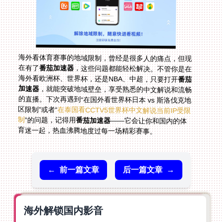
海外看体育赛事的地域限制，曾经是很多人的痛点，但现
在有了
番茄加速器
，这些问题都能轻松解决。不管你是在
海外看欧洲杯、世界杯，还是NBA、中超，只要打开
番茄
加速器
，就能突破地域壁垒，享受熟悉的中文解说和流畅
的直播。下次再遇到“在国外看世界杯日本 vs 斯洛伐克地
区限制”或者“
在泰国看CCTV5世界杯中文解说当前IP受限
制
”的问题，记得用
番茄加速器
——它会让你和国内的体
育迷一起，热血沸腾地度过每一场精彩赛事。
←
前一篇文章
后一篇文章
→
海外解锁国内影音