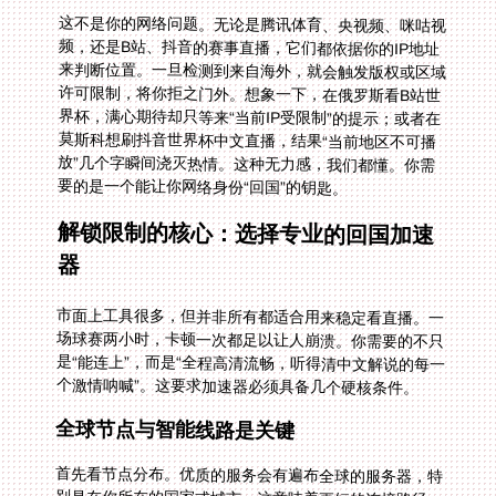
这不是你的网络问题。无论是腾讯体育、央视频、咪咕视
频，还是B站、抖音的赛事直播，它们都依据你的IP地址
来判断位置。一旦检测到来自海外，就会触发版权或区域
许可限制，将你拒之门外。想象一下，在俄罗斯看B站世
界杯，满心期待却只等来“当前IP受限制”的提示；或者在
莫斯科想刷抖音世界杯中文直播，结果“当前地区不可播
放”几个字瞬间浇灭热情。这种无力感，我们都懂。你需
要的是一个能让你网络身份“回国”的钥匙。
解锁限制的核心：选择专业的回国加速
器
市面上工具很多，但并非所有都适合用来稳定看直播。一
场球赛两小时，卡顿一次都足以让人崩溃。你需要的不只
是“能连上”，而是“全程高清流畅，听得清中文解说的每一
个激情呐喊”。这要求加速器必须具备几个硬核条件。
全球节点与智能线路是关键
首先看节点分布。优质的服务会有遍布全球的服务器，特
别是在你所在的国家或城市。这意味着更短的连接路径，
更低的延迟。更重要的是智能推荐最优线路功能，它能自
动为你匹配当前最快、最稳定的回国通道，而不是让你手
动一个个去试错。比如，当你身处欧洲想连接国内服务器
时，它会自动选择经过优化、负载低的专线，确保数据包