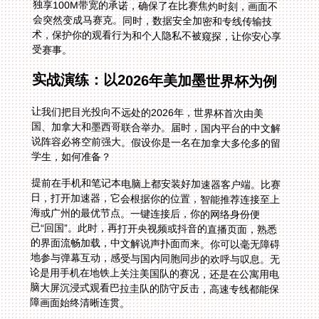
受赛事。
实战演练：以2026年美加墨世界杯为例
让我们把目光投向不远处的2026年，世界杯首次由美
国、加拿大和墨西哥联合举办。届时，国内平台的中文解
说阵容必将空前强大。假设你是一名在加拿大多伦多的留
学生，如何准备？
提前在手机和笔记本电脑上都安装好加速器客户端。比赛
日，打开加速器，它会根据你的位置，智能推荐连接至上
海或广州的最优节点。一键连接后，你的网络身份便
已“回国”。此时，再打开央视频或抖音的直播页面，熟悉
的界面流畅加载，中文解说声扑面而来。你可以毫无障碍
地参与弹幕互动，感受与国内同胞同步的欢呼与叹息。无
论是用手机在地铁上关注美国队的赛况，还是在公寓用电
脑大屏沉浸式观看巴拉圭队的防守反击，高速专线都能保
障画面始终清晰连贯。