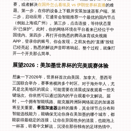
赛，或者解决
在国外怎么看埃及 vs 伊朗世界杯直播
的难
题。第一步，在你的设备上下载并安装加速器客户端。第
二步，启动应用，它通常会智能推荐一个最优的国内节点
（例如上海或广州）。第三步，点击连接，等待状态显
示“已保护”。此时，你的网络环境在平台看来已经位于中
国境内。第四步，再打开你熟悉的腾讯体育或央视频
APP，登录你的账号。你会发现，之前灰色的“直播”按钮
已经亮起，熟悉的解说声音即将响起。整个过程，就像打
开一个开关那么简单。
展望2026：美加墨世界杯的完美观赛体验
想象一下2026年，世界杯首次由美国、加拿大、墨西哥
三国联合举办，赛事将横跨多个时区。对于海外华人，尤
其是北美地区的观众，可能需要在清晨或深夜观看一些关
键场次。你依然可以通过国内的平台观看中文解说。届
时，一个拥有智能线路、能克服跨洲际网络延迟的加速器
将至关重要。
番茄加速器
这样的服务，其全球节点分布和
智能选线能力，能确保无论你身在美加墨的哪个城市，都
能获得最稳定的连接，让你在异国他乡的清晨，也能泡上
一杯茶，听着中文解说，沉浸在那份独有的足球热情中。