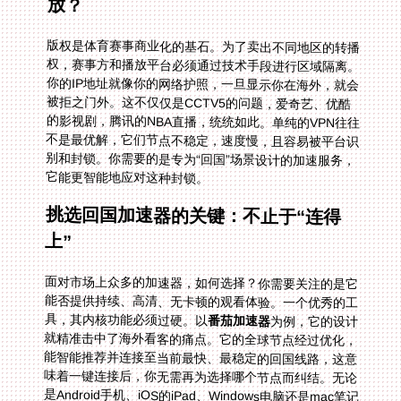
放？
版权是体育赛事商业化的基石。为了卖出不同地区的转播
权，赛事方和播放平台必须通过技术手段进行区域隔离。
你的IP地址就像你的网络护照，一旦显示你在海外，就会
被拒之门外。这不仅仅是CCTV5的问题，爱奇艺、优酷
的影视剧，腾讯的NBA直播，统统如此。单纯的VPN往往
不是最优解，它们节点不稳定，速度慢，且容易被平台识
别和封锁。你需要的是专为“回国”场景设计的加速服务，
它能更智能地应对这种封锁。
挑选回国加速器的关键：不止于“连得
上”
面对市场上众多的加速器，如何选择？你需要关注的是它
能否提供持续、高清、无卡顿的观看体验。一个优秀的工
具，其内核功能必须过硬。以
番茄加速器
为例，它的设计
就精准击中了海外看客的痛点。它的全球节点经过优化，
能智能推荐并连接至当前最快、最稳定的回国线路，这意
味着一键连接后，你无需再为选择哪个节点而纠结。无论
是Android手机、iOS的iPad、Windows电脑还是mac笔记
本，它都提供原生应用支持，更贴心的是，它允许一人多
端同时使用。你在客厅用平板看球赛，家人可以在卧室用