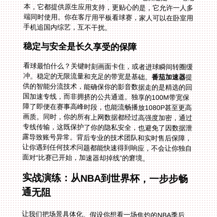
手机追国内综艺，互不干扰。
稳定与安全是长久享受的保障
看球最怕什么？关键时刻画面卡住，或者进球瞬间转圈缓
冲。稳定的无限流量和充足的带宽是基础。
番茄加速器
提
供的智能分流技术，能确保你的影音数据走的是精选的回
国加速专线，而非拥挤的公共通道。独享的100M带宽保
障了即便在赛事高峰时段，也能流畅播放1080P甚至更高
画质。同时，你的所有上网数据都经过高强度加密，通过
专线传输，这既保护了你的隐私安全，也避免了因数据泄
露导致账号异常。背后专业的技术团队和实时售后保障，
让你遇到任何技术问题都能快速得到响应，不会让你独自
面对“比赛已开始，加速器却掉线”的窘境。
实战演练：从NBA到世界杯，一步步畅
通无阻
让我们把场景具体化。假设你想看一场焦灼的NBA季后