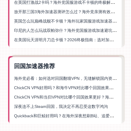
在英国打激战2卡吗？海外党国服游戏不卡顿的终极解决方案
放开那三国3海外加速器测评怎么过？海外党亲测有效的国服游戏加速指南
英国怎么玩巅峰战舰不卡顿？海外玩家国服游戏加速器终极指南
印尼的人怎么玩战双帕弥什？海外党国服游戏加速避坑指南
在美国玩天涯明月刀总卡顿？2026终极指南：选对加速器让你丝滑连招
回国加速器推荐
海外党必看：如何选对回国翻墙VPN，无缝解锁国内资源？
ChickCN VPN好用吗？和海牛VPN对比哪个回国效果更好？
ChickCN VPN和当归VPN对比哪个回国效果更好？海外党亲测后选了它
深夜连不上Steam回国，我决定不再忍受这数字鸿沟
Quickback和巨鲸好用吗？在海外深夜想刷B站、追爱奇艺的你，或许正需要这份答案