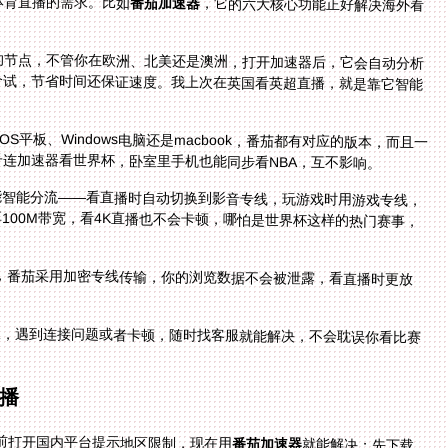
体育直播的需求。比如
番茄加速器
，它的六大核心功能正好解决海外看
的节点，不管你在欧洲、北美还是澳洲，打开加速器后，它会自动分析
个试，节省时间还保证速度。我上次在英国看英超直播，就是靠它智能
OS平板、Windows电脑还是macbook，番茄都有对应的版本，而且一
连加速器看世界杯，卧室里手机也能同步看NBA，互不影响。
能智能分流——看直播时自动切换到影音专线，玩游戏时用游戏专线，
100M带宽，看4K直播也不会卡顿，哪怕是世界杯这样的热门赛事，
多，番茄采用加密专线传输，你的浏览数据不会被泄露，看直播时更放
服，遇到连接问题或者卡顿，随时找客服就能解决，不会耽误你看比赛
播
之前打开国内平台提示地区限制，现在用
番茄加速器
就能解决：先下载
安装番茄，注册后打开，连接智能推荐的国内节点，然后打开央视体育或者咪咕视频，搜索这场比赛，就能正常播放了，