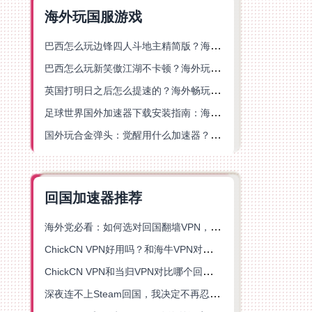
海外玩国服游戏
巴西怎么玩边锋四人斗地主精简版？海外游戏党的加速器终极选择
巴西怎么玩新笑傲江湖不卡顿？海外玩家国服游戏加速终极指南（附猫和老鼠一梦江湖实测）
英国打明日之后怎么提速的？海外畅玩国服游戏终极指南
足球世界国外加速器下载安装指南：海外党畅玩国服游戏的终极解决方案
国外玩合金弹头：觉醒用什么加速器？一份写给海外游子的畅玩指南
回国加速器推荐
海外党必看：如何选对回国翻墙VPN，无缝解锁国内资源？
ChickCN VPN好用吗？和海牛VPN对比哪个回国效果更好？
ChickCN VPN和当归VPN对比哪个回国效果更好？海外党亲测后选了它
深夜连不上Steam回国，我决定不再忍受这数字鸿沟