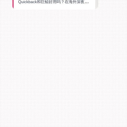
Quickback和巨鲸好用吗？在海外深夜想刷B站、追爱奇艺的你，或许正需要这份答案