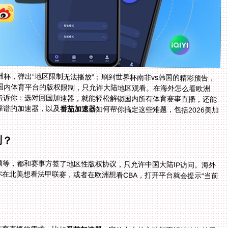
杯，弹出“地区限制无法播放”；刷到世界杯南非vs韩国的精彩预告，
国内体育平台的版权限制，只允许大陆地区观看。在海外怎么看欧洲
告诉你：选对回国加速器，就能轻松解锁国内所有体育赛事直播，还能
靠谱的加速器，以及
番茄加速器
如何帮你搞定这些难题，包括2026美加
制？
等，都和赛事方签了地区性版权协议，只允许中国大陆IP访问。海外
你在北美想看法甲联赛，或者在欧洲想看CBA，打开平台就会提示“当前