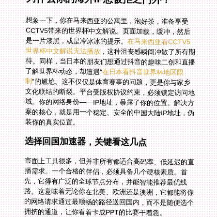
想象一下，你在马来西亚的公寓里，泡好茶，准备享受
CCTV5带来的世界杯中文解说。页面加载，缓冲，然后
是一片漆黑，或是冷冰冰的提示。
在马来西亚看CCTV5
世界杯中文解说无法播放
，这种沮丧感瞬间冲散了所有期
待。同样，当日本的朋友们想通过抖音的趣味二创和直播
了解世界杯动态，却遭遇“
在日本看抖音世界杯地区限
制
”的尴尬。这不仅仅是体育赛事的问题，更是你与家乡
文化联结的断裂。平台受版权协议约束，必须锁定访问地
域。你的网络身份——IP地址，暴露了你的位置。解决方
案的核心，就是用一个稳定、安全的中国大陆IP地址，伪
装你的真实位置。
选择回国加速器，关键看这几点
市面上工具很多，但并非所有都适合高码率、低延迟的直
播需求。一个合格的伴侣，必须具备几个硬核素质。首
先，它得有广泛的全球节点分布，并能智能推荐最优线
路。这意味着无论你在北美、欧洲还是澳洲，它都能将你
的网络请求通过最顺畅的路径送回国内，而不是随便选个
拥挤的通道，让你看着卡成PPT的比赛干着急。