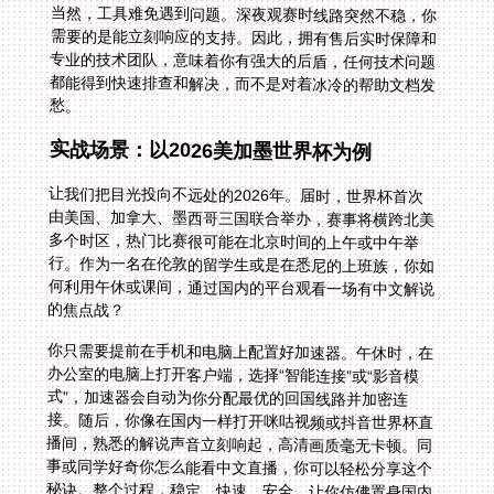
当然，工具难免遇到问题。深夜观赛时线路突然不稳，你
需要的是能立刻响应的支持。因此，拥有售后实时保障和
专业的技术团队，意味着你有强大的后盾，任何技术问题
都能得到快速排查和解决，而不是对着冰冷的帮助文档发
愁。
实战场景：以2026美加墨世界杯为例
让我们把目光投向不远处的2026年。届时，世界杯首次
由美国、加拿大、墨西哥三国联合举办，赛事将横跨北美
多个时区，热门比赛很可能在北京时间的上午或中午举
行。作为一名在伦敦的留学生或是在悉尼的上班族，你如
何利用午休或课间，通过国内的平台观看一场有中文解说
的焦点战？
你只需要提前在手机和电脑上配置好加速器。午休时，在
办公室的电脑上打开客户端，选择“智能连接”或“影音模
式”，加速器会自动为你分配最优的回国线路并加密连
接。随后，你像在国内一样打开咪咕视频或抖音世界杯直
播间，熟悉的解说声音立刻响起，高清画质毫无卡顿。同
事或同学好奇你怎么能看中文直播，你可以轻松分享这个
秘诀。整个过程，稳定、快速、安全，让你仿佛置身国内