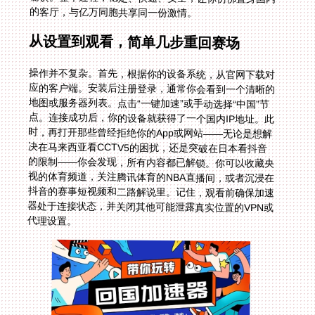
的客厅，与亿万同胞共享同一份激情。
从设置到观看，简单几步重回赛场
操作并不复杂。首先，根据你的设备系统，从官网下载对
应的客户端。安装后注册登录，通常你会看到一个清晰的
地图或服务器列表。点击“一键加速”或手动选择“中国”节
点。连接成功后，你的设备就获得了一个国内IP地址。此
时，再打开那些曾经拒绝你的App或网站——无论是想解
决在马来西亚看CCTV5的困扰，还是突破在日本看抖音
的限制——你会发现，所有内容都已解锁。你可以收藏央
视的体育频道，关注腾讯体育的NBA直播间，或者沉浸在
抖音的赛事短视频和二路解说里。记住，观看前确保加速
器处于连接状态，并关闭其他可能泄露真实位置的VPN或
代理设置。