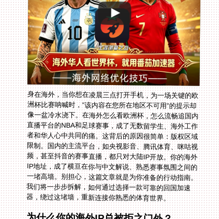
身在海外，当你想在凌晨三点打开手机，为一场关键的欧
洲杯比赛呐喊时，“该内容在您所在地区不可用”的提示却
像一盆冷水浇下。在海外怎么看欧洲杯，怎么流畅追国内
直播平台的NBA和足球赛事，成了无数留学生、海外工作
者和华人心中共同的痛。这背后的原因很简单：版权区域
限制。国内的主流平台，如央视影音、腾讯体育、咪咕视
频，甚至抖音的赛事直播，都只对大陆IP开放。你的海外
IP地址，成了横亘在你与中文解说、熟悉赛事氛围之间的
一堵高墙。别担心，这篇文章就是为你准备的行动指南。
我们将一步步拆解，如何通过选择一款可靠的回国加速
器，绕过这堵墙，重新连接你熟悉的体育世界。
为什么你的海外IP总被拒之门外？