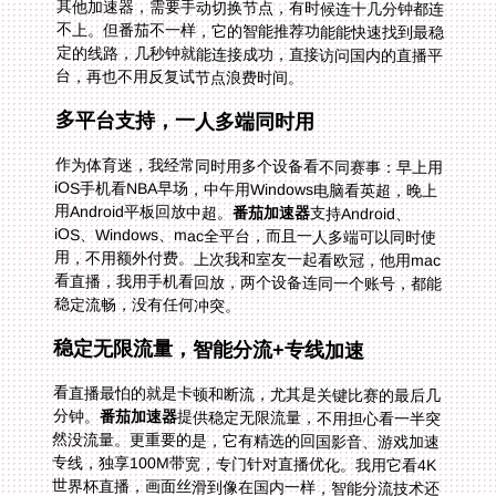
台，再也不用反复试节点浪费时间。
多平台支持，一人多端同时用
作为体育迷，我经常同时用多个设备看不同赛事：早上用
iOS手机看NBA早场，中午用Windows电脑看英超，晚上
用Android平板回放中超。
番茄加速器
支持Android、
iOS、Windows、mac全平台，而且一人多端可以同时使
用，不用额外付费。上次我和室友一起看欧冠，他用mac
看直播，我用手机看回放，两个设备连同一个账号，都能
稳定流畅，没有任何冲突。
稳定无限流量，智能分流+专线加速
看直播最怕的就是卡顿和断流，尤其是关键比赛的最后几
分钟。
番茄加速器
提供稳定无限流量，不用担心看一半突
然没流量。更重要的是，它有精选的回国影音、游戏加速
专线，独享100M带宽，专门针对直播优化。我用它看4K
世界杯直播，画面丝滑到像在国内一样，智能分流技术还
会把直播数据优先传输，就算同时开着微信或者浏览器，
也不会影响直播的流畅度。上次看“在国外看世界杯加纳
vs 克罗地亚”的场次，全程没有任何卡顿，连解说的声音