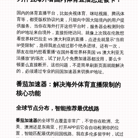
国内的体育直播平台，比如央视体育、咪咕视频、腾讯体
育等，都受版权协议约束，只能向中国大陆境内的用户提
供服务。当你在海外打开这些平台时，服务器会检测到你
的IP地址来自境外，直接拒绝访问。就像上次我在伦敦想
看世界杯巴拉圭 vs 澳大利亚的直播，点进去就显示“当前
IP受限制”，急得我差点错过那个绝杀进球。还有一次，
朋友在纽约想看重播“在国外看世界杯美国 vs 澳大利亚无
法播放”的场次，试了好几个免费加速器都没用，要么卡
顿要么直接断开。这些问题，不是简单刷新页面就能解决
的，必须通过专业的回国加速器来切换IP地址。
番茄加速器：解决海外体育直播限制的
核心功能
全球节点分布，智能推荐最优线路
番茄加速器
的全球节点覆盖非常广，不管你在欧洲、北
美、澳洲还是东南亚，打开APP后它会自动检测你的位
置，智能匹配最优的回国线路。我在多伦多留学时，试过
其他加速器，需要手动切换节点，有时候连十几分钟都连
不上。但番茄不一样，它的智能推荐功能能快速找到最稳
定的线路，几秒钟就能连接成功，直接访问国内的直播平