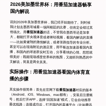
2026美加墨世界杯：用番茄加速器畅享
国内解说
说到2026年美加墨世界杯，我已经开始期待了。到时候
我计划去墨西哥城看一场阿根廷的比赛，但肯定会错过其
他场次。用
番茄加速器
的话，不管我在墨西哥还是加拿
大，都能打开央视体育或者咪咕视频，看国内解说的直播
——比如黄健翔的激情解说，或者张路指导的专业分析。
甚至可以在现场附近的酒店里，用平板连加速器看国内直
播，和国内的球迷群实时互动，分享看球的心情。想想就
很美好：既能现场感受世界杯的氛围，又能听到熟悉的中
文解说，简直是两全其美。
实际操作：用番茄加速器看国内体育直
播的步骤
其实操作很简单：首先在官网下载
番茄加速器
对应的版本
（Android、iOS、Windows、mac都有），安装后注册账
号；然后打开APP，选择“回国加速”模式，它会自动推荐
最优线路；连接成功后，打开国内的直播平台（比如腾讯
体育、咪咕视频），就能直接观看所有赛事了。整个过程
不到一分钟，非常方便。我第一次用的时候，连上去就直
接看到了NBA直播，没有任何IP限制的提示，那种感觉真