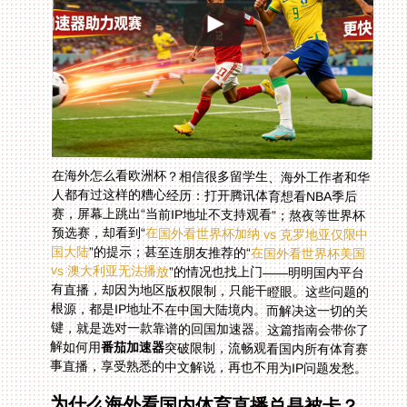
在海外怎么看欧洲杯？相信很多留学生、海外工作者和华
人都有过这样的糟心经历：打开腾讯体育想看NBA季后
赛，屏幕上跳出“当前IP地址不支持观看”；熬夜等世界杯
预选赛，却看到“
在国外看世界杯加纳 vs 克罗地亚仅限中
国大陆
”的提示；甚至连朋友推荐的“
在国外看世界杯美国
vs 澳大利亚无法播放
”的情况也找上门——明明国内平台
有直播，却因为地区版权限制，只能干瞪眼。这些问题的
根源，都是IP地址不在中国大陆境内。而解决这一切的关
键，就是选对一款靠谱的回国加速器。这篇指南会带你了
解如何用
番茄加速器
突破限制，流畅观看国内所有体育赛
事直播，享受熟悉的中文解说，再也不用为IP问题发愁。
为什么海外看国内体育直播总是被卡？