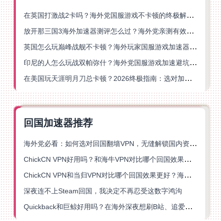
在英国打激战2卡吗？海外党国服游戏不卡顿的终极解决方案
放开那三国3海外加速器测评怎么过？海外党亲测有效的国服游戏加速指南
英国怎么玩巅峰战舰不卡顿？海外玩家国服游戏加速器终极指南
印尼的人怎么玩战双帕弥什？海外党国服游戏加速避坑指南
在美国玩天涯明月刀总卡顿？2026终极指南：选对加速器让你丝滑连招
回国加速器推荐
海外党必看：如何选对回国翻墙VPN，无缝解锁国内资源？
ChickCN VPN好用吗？和海牛VPN对比哪个回国效果更好？
ChickCN VPN和当归VPN对比哪个回国效果更好？海外党亲测后选了它
深夜连不上Steam回国，我决定不再忍受这数字鸿沟
Quickback和巨鲸好用吗？在海外深夜想刷B站、追爱奇艺的你，或许正需要这份答案