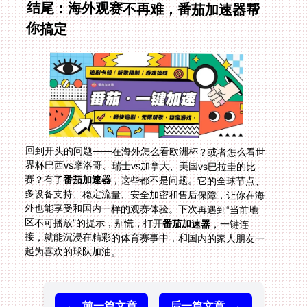
结尾：海外观赛不再难，番茄加速器帮
你搞定
回到开头的问题——在海外怎么看欧洲杯？或者怎么看世
界杯巴西vs摩洛哥、瑞士vs加拿大、美国vs巴拉圭的比
赛？有了
番茄加速器
，这些都不是问题。它的全球节点、
多设备支持、稳定流量、安全加密和售后保障，让你在海
外也能享受和国内一样的观赛体验。下次再遇到“当前地
区不可播放”的提示，别慌，打开
番茄加速器
，一键连
接，就能沉浸在精彩的体育赛事中，和国内的家人朋友一
起为喜欢的球队加油。
←
前一篇文章
后一篇文章
→