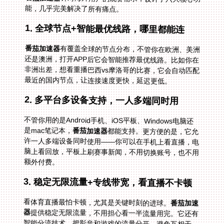
能，几乎完美解决了所有痛点。
1. 全球节点+智能最优线路，哪里都能连
番茄加速器
有覆盖全球的节点分布，不管你在欧洲、美洲
还是澳洲，打开APP后它会智能推荐最优线路。比如你在
非洲出差，想看重播巴西vs摩洛哥的比赛，它会自动匹配
最近的国内节点，让连接速度更快，延迟更低。
2. 多平台多设备支持，一人多端同时用
不管你用的是Android手机、iOS平板、Windows电脑还
是mac笔记本，
番茄加速器
都能支持。更方便的是，它允
许一人多端设备同时使用——你可以在手机上看直播，电
脑上看回放，平板上刷赛事新闻，不用切换账号，也不用
额外付费。
3. 稳定无限流量+专线带宽，看直播不卡顿
看体育直播最怕卡顿，尤其是关键时刻的进球。
番茄加速
器
提供稳定无限流量，不用担心看一半流量用完。它还有
智能分流技术，把影音和游戏的流量分开，避免互相干
扰。更重要的是，它有精选的回国影音专线，独享100M
带宽，就算是4K画质的直播也能流畅播放，不会出现画