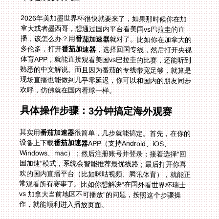
2026年美加墨世界杯很快就要来了，如果那时候你在加
拿大或者墨西哥，想通过国内平台看美国vs巴拉圭的直
播，该怎么办？用
番茄加速器
就对了。比如你在加拿大的
多伦多，打开
番茄加速器
，选择回国专线，然后打开央视
体育APP，就能直接观看美国vs巴拉圭的比赛，还能听到
熟悉的中文解说。而且因为番茄的专线带宽足够，就算是
现场直播也能做到几乎零延迟，你可以和国内的朋友同步
欢呼，仿佛就在国内看球一样。
具体操作步骤：3分钟搞定海外观赛
其实用
番茄加速器
很简单，几步就能搞定。首先，在你的
设备上下载
番茄加速器
APP（支持Android、iOS、
Windows、mac）；然后注册账号并登录；接着选择“回
国加速”模式，系统会智能推荐最优线路；最后打开你喜
欢的国内直播平台（比如咪咕视频、腾讯体育），就能正
常观看所有赛事了。比如你想解决“在国外看世界杯瑞士
vs 加拿大当前地区不可播放”的问题，按照这个步骤操
作，就能顺利进入播放页面。