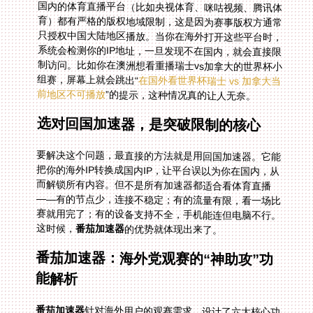
国内的体育直播平台（比如央视体育、咪咕视频、腾讯体
育）都有严格的版权地域限制，这是因为赛事版权方通常
只授权中国大陆地区播放。当你在海外打开这些平台时，
系统会检测你的IP地址，一旦发现不在国内，就会直接限
制访问。比如你在澳洲想看重播瑞士vs加拿大的世界杯小
组赛，屏幕上就会跳出“
在国外看世界杯瑞士 vs 加拿大当
前地区不可播放
”的提示，这种情况真的让人无奈。
选对回国加速器，是突破限制的核心
要解决这个问题，最直接的方法就是用回国加速器。它能
把你的海外IP转换成国内IP，让平台误以为你在国内，从
而解锁所有内容。但不是所有加速器都适合看体育直播
——有的节点少，连接不稳定；有的流量有限，看一场比
赛就用完了；有的设备支持不全，手机能连但电脑不行。
这时候，
番茄加速器
的优势就体现出来了。
番茄加速器：海外党观赛的“神助攻”功
能解析
番茄加速器
针对海外用户的观赛需求，设计了六大核心功