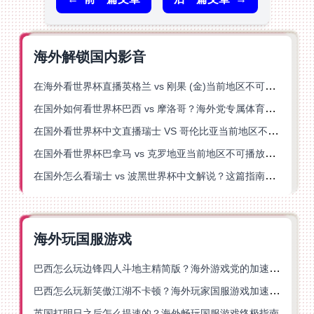
海外解锁国内影音
在海外看世界杯直播英格兰 vs 刚果 (金)当前地区不可播放？这篇指南帮你突破所有限制
在国外如何看世界杯巴西 vs 摩洛哥？海外党专属体育观赛指南来了
在国外看世界杯中文直播瑞士 VS 哥伦比亚当前地区不可播放？这篇指南帮你搞定
在国外看世界杯巴拿马 vs 克罗地亚当前地区不可播放？这篇指南帮你轻松解决海外体育直播难题
在国外怎么看瑞士 vs 波黑世界杯中文解说？这篇指南帮你搞定所有地区限制问题
海外玩国服游戏
巴西怎么玩边锋四人斗地主精简版？海外游戏党的加速器终极选择
巴西怎么玩新笑傲江湖不卡顿？海外玩家国服游戏加速终极指南（附猫和老鼠一梦江湖实测）
英国打明日之后怎么提速的？海外畅玩国服游戏终极指南