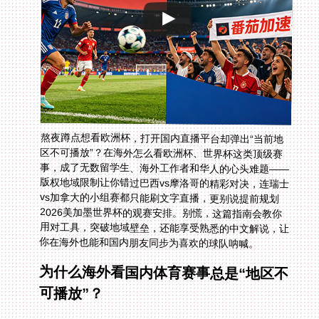
熬夜蹲点想看欧洲杯，打开国内直播平台却弹出“当前地
区不可播放”？在海外怎么看欧洲杯、世界杯这类顶级赛
事，成了无数留学生、海外工作者和华人的心头难题——
版权地域限制让你错过巴西vs摩洛哥的精彩对决，连瑞士
vs加拿大的小组赛都只能刷文字直播，更别说提前规划
2026美加墨世界杯的观赛安排。别慌，这篇指南会教你
用对工具，突破地域壁垒，还能享受熟悉的中文解说，让
你在海外也能和国内朋友同步为喜欢的球队呐喊。
为什么海外看国内体育赛事总是“地区不
可播放”？