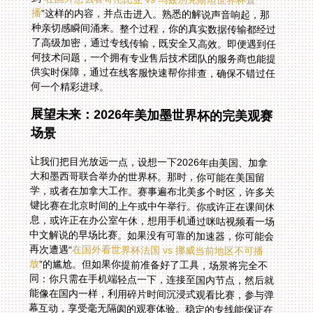
播
”这样的内容，并点击进入。熟悉的解说声音响起，那
种亲切感瞬间涌来。整个过程，你的真实数据传输都经过
了高级加密，通过专线传输，既安全又高效。即便遇到任
何技术问题，一个拥有专业售后技术团队的服务商也能提
供实时保障，通过在线客服快速帮你排查，确保不错过任
何一个精彩进球。
展望未来：2026年美加墨世界杯的完美观赛
场景
让我们把目光放远一点，设想一下2026年由美国、加拿
大和墨西哥联合举办的世界杯。那时，你可能在美国留
学，或者在加拿大工作。赛事遍布北美多个时区，许多关
键比赛在北京时间的上午或中午举行。你或许正在课间休
息，或许正在办公室午休，想用手机通过咪咕视频看一场
中文解说的早场比赛。如果没有可靠的加速器，你可能会
再次遭遇“
在国外看世界杯法国 vs 挪威当前地区不可播
放
”的尴尬。但如果你提前准备好了工具，场景将完全不
同：你只需在手机端轻点一下，连接至国内节点，然后就
能像在国内一样，利用碎片时间沉浸式观看比赛，参与弹
幕互动，享受毫无隔阂的观赛体验。稳定的专线能保证在
北美网络高峰时段也不卡顿，让你安心欣赏每一个战术细