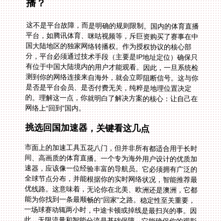
播？
这不是平台故障，而是明确的规则限制。国内的体育直播
平台，如腾讯体育、咪咕视频等，斥巨资购买了赛事在中
国大陆地区的独家网络转播权。作为授权协议的核心部
分，平台必须通过技术手段（主要是IP地址定位）确保只
有位于中国大陆境内的用户才能观看。因此，一旦系统检
测到你的网络连接来自海外，就会立即阻断信号。这与你
是否是平台会员、是否付费无关，纯粹是地理位置决定
的。理解这一点，你就明白了解决方案的核心：让自己在
网络上“回到”国内。
挑选回国加速器，关键看这几点
市面上的加速工具五花八门，但并非所有都适合用于长时
间、高画质的体育直播。一个专为海外用户设计的优质加
速器，应该像一位经验丰富的导航员。它必须拥有广泛的
全球节点分布，并能根据你的实时网络状况，智能推荐最
优线路。这意味着，无论你在北美、欧洲还是澳洲，它都
能为你找到一条最顺畅的“回家”之路。稳定性至关重要，
一场球赛动辄两小时，中途卡顿或掉线是最扫兴的事。因
此，无限流量和智能分流是基础保障，它能确保你的观影
数据走影音专线，游戏数据走游戏通道，互不干扰。更关
键的是，它需要提供独享的高带宽回国线路，例如100M