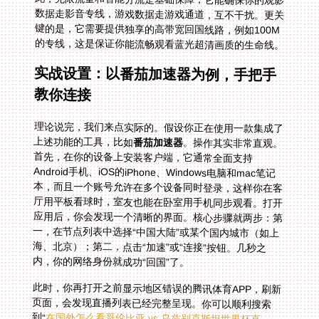
的专线，这是保证你能流畅观看蓝光超清画质的生命线。
实战设置：以番茄加速器为例，手把手
教你连接
理论说完，我们来点实际的。假设你正在使用一款集成了
上述功能的工具，比如
番茄加速器
。操作其实非常直观。
首先，在你的设备上安装客户端，它通常全面支持
Android手机、iOS的iPhone、Windows电脑和mac笔记
本，而且一个账号允许在多个设备同时登录，这样你在客
厅用平板看球时，室友也能在卧室用手机同步观看。打开
应用后，你会发现一个清晰的界面。核心步骤就两步：第
一，在节点列表中选择“中国大陆”或某个国内城市（如上
海、北京）；第二，点击“加速”或“连接”按钮。几秒之
内，你的网络身份就成功“回国”了。
此时，你再打开之前显示地区错误的腾讯体育APP，刷新
页面，会发现直播列表已经完整呈现。你可以顺利搜索
到“
在国外怎么看哥伦比亚 vs 乌兹别克斯坦世界杯直