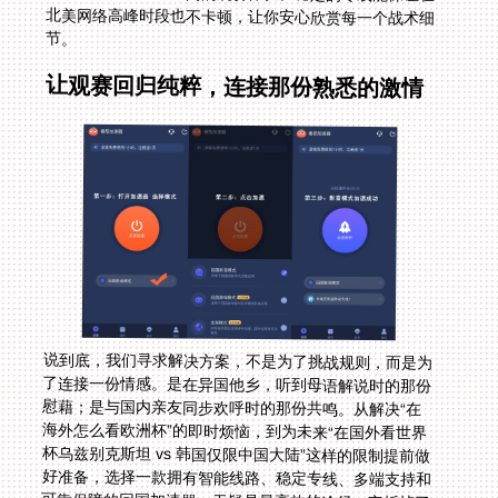
节。
让观赛回归纯粹，连接那份熟悉的激情
说到底，我们寻求解决方案，不是为了挑战规则，而是为
了连接一份情感。是在异国他乡，听到母语解说时的那份
慰藉；是与国内亲友同步欢呼时的那份共鸣。从解决“在
海外怎么看欧洲杯”的即时烦恼，到为未来“在国外看世界
杯乌兹别克斯坦 vs 韩国仅限中国大陆”这样的限制提前做
好准备，选择一款拥有智能线路、稳定专线、多端支持和
可靠保障的回国加速器，无疑是最高效的途径。它拆掉了
那堵无形的墙，让体育的激情和文化的纽带，得以跨越地
理的阻隔，清晰、流畅地抵达你的屏幕前。希望这份指