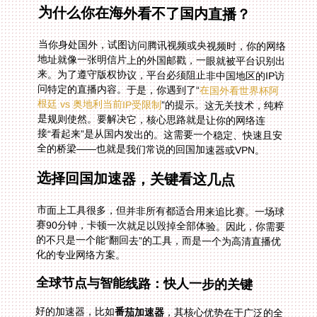
为什么你在海外看不了国内直播？
当你身处国外，试图访问腾讯视频或央视频时，你的网络
地址就像一张明信片上的外国邮戳，一眼就被平台识别出
来。为了遵守版权协议，平台必须阻止非中国地区的IP访
问特定的直播内容。于是，你遇到了“
在国外看世界杯阿
根廷 vs 奥地利当前IP受限制
”的提示。这无关技术，纯粹
是规则使然。要解决它，核心思路就是让你的网络连
接“看起来”是从国内发出的。这需要一个稳定、快速且安
全的桥梁——也就是我们常说的回国加速器或VPN。
选择回国加速器，关键看这几点
市面上工具很多，但并非所有都适合用来追比赛。一场球
赛90分钟，卡顿一次就足以毁掉全部体验。因此，你需要
的不只是一个能“翻回去”的工具，而是一个为高清直播优
化的专业网络方案。
全球节点与智能线路：快人一步的关键
好的加速器，比如
番茄加速器
，其核心优势在于广泛的全
球节点分布和智能路由系统。它不会把你固定在某一条拥
挤的线路上，而是实时分析网络拥堵情况，智能推荐并切
换到当前最优的回国线路。这意味着，无论你是在欧洲深
夜观看欧冠，还是在北美清晨守候NBA季后赛，它都能为
你找到那条最顺畅的通道，确保高清直播流不卡顿、不缓