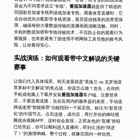
器会为不同需求设立“专线”。
番茄加速器
就提供了精选的
回国影音加速专线和游戏加速专线。观看体育直播时，它
会自动优先分配影音专线资源，甚至提供独享的高带宽保
障，确保每秒大量数据传输的直播画面清晰流畅。同时，
全程的数据加密和专线传输技术，不仅防止你的观看行为
被窥探，也有效避免了因使用不明网络工具导致的账号风
险，让你看得安心。
实战演练：如何观看带中文解说的关键
赛事
让我们代入具体场景。明天凌晨就是“英格兰 vs 克罗地亚
世界杯中文解说”的焦点战，你该怎么做？首先，在你的
手机或电脑上下载并安装
番茄加速器
客户端。注册登录
后，不要急着连接，先在应用内的服务器列表里，手动选
择或使用“智能推荐”功能找到一个延迟低、标注为“影音优
化”的中国节点。点击连接，成功后，再打开你的咪咕视
频或央视频APP。这时你会发现，之前灰色的“直播”按钮
已经亮起，你可以顺利进入直播间，听到久违的“球进
了！”的激情呐喊。整个过程，就像在国内一样自然。