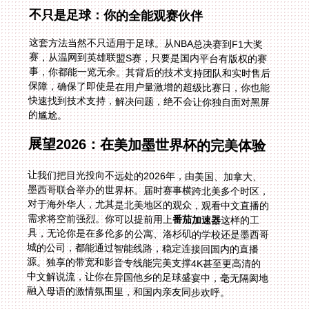
不只是足球：你的全能观赛伙伴
这套方法当然不只适用于足球。从NBA总决赛到F1大奖
赛，从温网到英雄联盟S赛，只要是国内平台有版权的赛
事，你都能一览无余。其背后的技术支持团队和实时售后
保障，确保了即使是在用户量激增的超级比赛日，你也能
快速找到技术支持，解决问题，绝不会让你独自面对黑屏
的尴尬。
展望2026：在美加墨世界杯的完美体验
让我们把目光投向不远处的2026年，由美国、加拿大、
墨西哥联合举办的世界杯。届时赛事横跨北美多个时区，
对于海外华人，尤其是北美地区的观众，观看中文直播的
需求将空前强烈。你可以提前用上
番茄加速器
这样的工
具，无论你是在多伦多的公寓、洛杉矶的学校还是墨西哥
城的公司，都能通过智能线路，稳定连接回国内的直播
源。独享的带宽和影音专线能完美支撑4K甚至更高清的
中文解说流，让你在异国他乡的足球盛宴中，毫无隔阂地
融入母语的激情氛围里，和国内亲友同步欢呼。