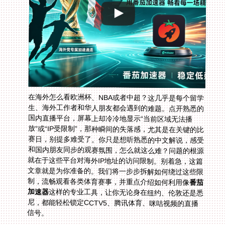
在海外怎么看欧洲杯、NBA或者中超？这几乎是每个留学
生、海外工作者和华人朋友都会遇到的难题。点开熟悉的
国内直播平台，屏幕上却冷冷地显示“当前区域无法播
放”或“IP受限制”，那种瞬间的失落感，尤其是在关键的比
赛日，别提多难受了。你只是想听熟悉的中文解说，感受
和国内朋友同步的观赛氛围，怎么就这么难？问题的根源
就在于这些平台对海外IP地址的访问限制。别着急，这篇
文章就是为你准备的。我们将一步步拆解如何绕过这些限
制，流畅观看各类体育赛事，并重点介绍如何利用像
番茄
加速器
这样的专业工具，让你无论身在纽约、伦敦还是悉
尼，都能轻松锁定CCTV5、腾讯体育、咪咕视频的直播
信号。