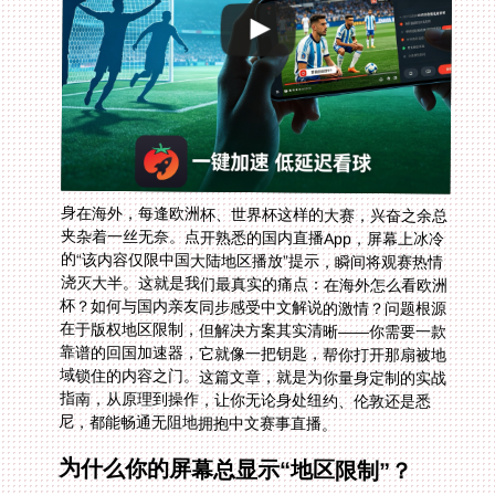
身在海外，每逢欧洲杯、世界杯这样的大赛，兴奋之余总
夹杂着一丝无奈。点开熟悉的国内直播App，屏幕上冰冷
的“该内容仅限中国大陆地区播放”提示，瞬间将观赛热情
浇灭大半。这就是我们最真实的痛点：在海外怎么看欧洲
杯？如何与国内亲友同步感受中文解说的激情？问题根源
在于版权地区限制，但解决方案其实清晰——你需要一款
靠谱的回国加速器，它就像一把钥匙，帮你打开那扇被地
域锁住的内容之门。这篇文章，就是为你量身定制的实战
指南，从原理到操作，让你无论身处纽约、伦敦还是悉
尼，都能畅通无阻地拥抱中文赛事直播。
为什么你的屏幕总显示“地区限制”？