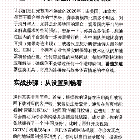
让我们把目光投向不远处的2026年，由美国、加拿大、
墨西哥联合举办的世界杯。赛事将横跨北美多个时区，对
于海外华人，尤其是北美地区的观众，观看国内平台的中
文解说需求将空前强烈。想象一下，你身在多伦多，想通
过国内的平台观看一场凌晨举行的、有中国队关键比赛的
直播（如果奇迹出现），或者只是想听听贺炜诗人般的解
说。届时，一个拥有专业售后实时保障和技术团队的加速
器将价值凸显。任何突发性的网络问题，都能得到快速响
应和解决，确保你不会错过任何一个进球瞬间。
番茄加速
器
这类工具，将成为连接你与故乡体育情感的生命线。
实战步骤：从设置到畅看
操作其实非常简单。首先，根据你的设备在应用商店或官
网下载对应的客户端。安装后注册登录，通常在首页就能
看到“智能加速”或“一键回国”的醒目按钮。点击后，加速
器会自动为你诊断网络并连接最优线路。成功后，你的设
备就拥有了一个“中国身份”。此时，再打开央视频、
CCTV手机电视App、腾讯体育或咪咕视频，你会发现之
前的地域限制提示消失了。你可以自由登录账号，搜索你
想看的比赛，无论是NBA季后赛、英超联赛，还是未来的