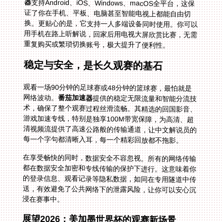
器
支持Android、iOS、Windows、macOS全平台，这保
证了你在手机、平板、电脑甚至智能电视上都能自由切
换。更贴心的是，它支持一人多端设备同时使用。你可以
用手机在路上听解说，回家后用电视大屏欣赏比赛，无需
重复购买或繁琐切换账号，极大提升了便利性。
稳定与安全，是长久观赛的基石
观看一场90分钟的足球赛或48分钟的篮球赛，最怕就是
网络波动。
番茄加速器
提供的稳定无限流量和智能分流技
术，确保了整个观赛过程丝滑流畅。其精选的回国影音、
游戏加速专线，特别是独享100M带宽保障，为高清、超
清视频流提供了高速公路般的传输通道，让中文解说员的
每一个字句都清晰入耳，每一个精彩回放都不拖影。
在享受畅快的同时，数据安全不容忽视。所有的网络传输
都在数据安全加密和专线传输的保护下进行。这意味着你
的登录信息、观看记录等隐私数据，如同在专用隧道中传
送，有效避免了公共网络下的泄露风险，让你可以安心沉
浸在赛事中。
展望2026：美加墨世界杯的观赛新场景