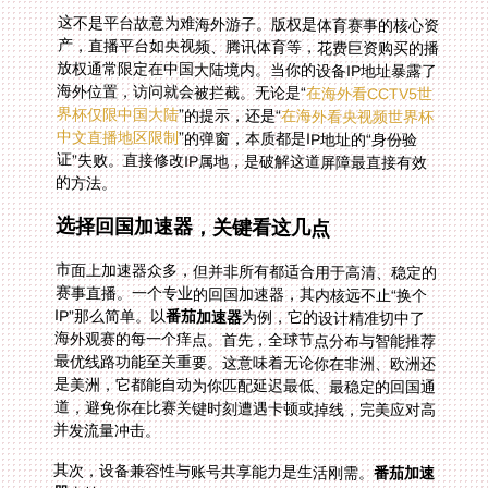
这不是平台故意为难海外游子。版权是体育赛事的核心资
产，直播平台如央视频、腾讯体育等，花费巨资购买的播
放权通常限定在中国大陆境内。当你的设备IP地址暴露了
海外位置，访问就会被拦截。无论是“
在海外看CCTV5世
界杯仅限中国大陆
”的提示，还是“
在海外看央视频世界杯
中文直播地区限制
”的弹窗，本质都是IP地址的“身份验
证”失败。直接修改IP属地，是破解这道屏障最直接有效
的方法。
选择回国加速器，关键看这几点
市面上加速器众多，但并非所有都适合用于高清、稳定的
赛事直播。一个专业的回国加速器，其内核远不止“换个
IP”那么简单。以
番茄加速器
为例，它的设计精准切中了
海外观赛的每一个痒点。首先，全球节点分布与智能推荐
最优线路功能至关重要。这意味着无论你在非洲、欧洲还
是美洲，它都能自动为你匹配延迟最低、最稳定的回国通
道，避免你在比赛关键时刻遭遇卡顿或掉线，完美应对高
并发流量冲击。
其次，设备兼容性与账号共享能力是生活刚需。
番茄加速