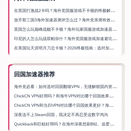
在英国打激战2卡吗？海外党国服游戏不卡顿的终极解决方案
放开那三国3海外加速器测评怎么过？海外党亲测有效的国服游戏加速指南
英国怎么玩巅峰战舰不卡顿？海外玩家国服游戏加速器终极指南
印尼的人怎么玩战双帕弥什？海外党国服游戏加速避坑指南
在美国玩天涯明月刀总卡顿？2026终极指南：选对加速器让你丝滑连招
回国加速器推荐
海外党必看：如何选对回国翻墙VPN，无缝解锁国内资源？
ChickCN VPN好用吗？和海牛VPN对比哪个回国效果更好？
ChickCN VPN和当归VPN对比哪个回国效果更好？海外党亲测后选了它
深夜连不上Steam回国，我决定不再忍受这数字鸿沟
Quickback和巨鲸好用吗？在海外深夜想刷B站、追爱奇艺的你，或许正需要这份答案