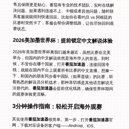
售后保障更是贴心。番茄有专业的技术团队，实时在线解
决问题。如果遇到连接不上、卡顿或者其他问题，随时联
系客服就能得到快速回应。比如你在看约旦 vs 阿根廷的
比赛时突然卡了，客服会帮你调整线路，让你尽快回到观
赛状态。
2026美加墨世界杯：提前锁定中文解说体验
2026年美加墨世界杯离我们越来越近，虽然比赛在北美
举办，但国内的中文解说依然是海外华人的首选。到时
候，不管你在哪个国家，打开
番茄加速器
，连接回国专
线，就能在国内平台上观看所有比赛的中文直播。想象一
下，和国内的朋友同步看中国队（如果晋级）的比赛，听
着熟悉的解说员分析战术，那种亲切感是其他语言解说无
法替代的。
番茄加速器
会提前优化线路，确保世界杯期间
的观赛体验更流畅。
3分钟操作指南：轻松开启海外观赛
其实使用
番茄加速器
很简单。第一步，打开
番茄加速器
官
网，下载对应设备的客户端——Android、iOS、
Windows、mac都有；第二步，注册账号并登录；第三
步，在加速列表里选择“回国影音专线”或者“体育直播专
线”；第四步，连接成功后，打开你常用的国内直播平
台，搜索捷克 vs 墨西哥世界杯中文直播，就能直接观看