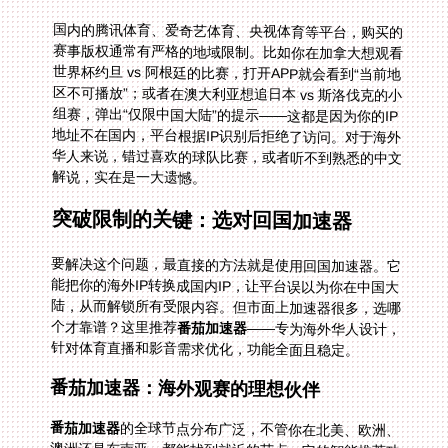
国内的腾讯体育、爱奇艺体育、央视体育等平台，购买的
赛事版权通常有严格的地域限制。比如你在加拿大想观看
世界杯约旦 vs 阿根廷的比赛，打开APP就会看到“当前地
区不可播放”；或者在澳大利亚想追日本 vs 斯洛伐克的小
组赛，弹出“仅限中国大陆”的提示——这都是因为你的IP
地址不在国内，平台根据IP识别后拒绝了访问。对于海外
华人来说，错过喜欢的球队比赛，或者听不到熟悉的中文
解说，实在是一大遗憾。
突破限制的关键：选对回国加速器
要解决这个问题，最直接的方法就是使用回国加速器。它
能把你的海外IP转换成国内IP，让平台误以为你在中国大
陆，从而解锁所有受限内容。但市面上加速器很多，选哪
个才靠谱？这里推荐
番茄加速器
——专为海外华人设计，
针对体育直播和影音需求优化，功能全面且稳定。
番茄加速器：海外观赛的理想伙伴
番茄加速器
的全球节点分布广泛，不管你在北美、欧洲、
澳洲还是东南亚，都能找到就近的节点。它的智能推荐功
能会自动选择最优线路，避免卡顿和延迟。比如你在英国
看捷克 vs 墨西哥的直播，系统会匹配最快的回国专线，