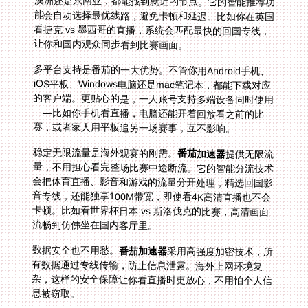
让你和国内观众同步看到比赛画面。
多平台支持是番茄的一大优势。不管你用Android手机、
iOS平板、Windows电脑还是mac笔记本，都能下载对应
的客户端。更贴心的是，一人账号支持多端设备同时使用
——比如你手机看直播，电脑还能开着回放看之前的比
赛，或者家人用平板追另一场赛事，互不影响。
稳定无限流量是海外观赛的刚需。
番茄加速器
提供无限流
量，不用担心看完整场比赛中途断流。它的智能分流技术
会把体育直播、影音和游戏的流量分开处理，精选回国影
音专线，还能独享100M带宽，即使看4K高清直播也不会
卡顿。比如看世界杯日本 vs 斯洛伐克的比赛，高清画面
流畅到仿佛坐在国内客厅里。
数据安全也不用愁。
番茄加速器
采用高强度加密技术，所
有数据通过专线传输，防止信息泄露。海外上网环境复
杂，这样的安全保障让你看直播时更放心，不用怕个人信
息被窃取。