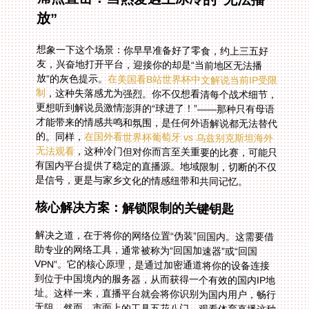
放”
想象一下这个场景：你早早准备好了零食，约上三五好
友，兴奋地打开平台，迎接你的却是“当前地区无法播
放”的灰色提示。
在美国看B站世界杯中文解说当前IP受限
制
，这种失落感尤为强烈。你不仅想看清每个战术细节，
更想听到解说员激情澎湃的“球进了！”——那种只有母语
才能带来的情感共鸣和氛围，是任何外语解说都无法替代
的。同样，
在国外看世界杯葡萄牙 vs 乌兹别克斯坦海外
无法观看
，这种冷门但对你而言至关重要的比赛，可能只
有国内平台提供了稳定的直播源。地域限制，切断的不仅
是信号，更是与家乡文化的情感纽带和共同记忆。
核心解决方案：解锁限制的关键钥匙
解决之道，在于将你的网络位置“伪装”回国内。这需要借
助专业的网络工具，通常被称为“回国加速器”或“回国
VPN”。它的核心原理，是通过加密通道将你的设备连接
到位于中国境内的服务器，从而获得一个有效的国内IP地
址。这样一来，直播平台就会将你识别为国内用户，畅行
无阻。然而，市面上的工具五花八门，观看体育直播这种
对稳定性和速度要求极高的场景，并非所有工具都能胜