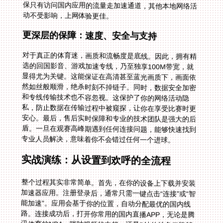
动不受影响，上网体验更佳。
更深层的保障：速度、安全与支持
对于真正的体育迷，画质和流畅度是底线。因此，拥有精
选的回国影音、游戏加速专线，乃至独享100M带宽，就
显得尤为关键。这能保证在高清甚至蓝光画质下，画面依
然如丝般顺滑，绝杀时刻不掉链子。同时，数据安全加密
和专线传输技术也不容忽视。这保护了你的网络活动隐
私，防止数据在传输过程中被窥探，让你在享受比赛时更
安心。最后，售后实时保障和专业的技术团队是强大的后
盾。一旦在观赛高峰期遇到任何连接问题，能够快速找到
专业人员解决，意味着你不会错过任何一个进球。
实战演练：从设置到欢呼的全流程
整个过程其实非常简单。首先，在你的设备上下载并安装
加速器应用。注册登录后，通常只需一键点击“连接”或“智
能加速”。应用会基于你的位置，自动分配最优的国内线
路。连接成功后，打开你常用的国内直播APP，无论是腾
讯体育的NBA，咪咕视频的中超，还是B站的特色二路解
说，原本灰暗的播放按钮已经变得可点击。现在，调整到
最舒服的姿势，享受毫无隔阂的赛事盛宴吧。你会发现，