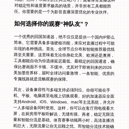
任。你需要的是一个为影音直播深度优化的专业伙伴。
如何选择你的观赛“神队友”？
一个优秀的回国加速器，绝不仅仅是提供一个国内IP那么
简单。它需要具备多项硬核功能，来应对直播过程中可能
出现的各种挑战。首先，全球节点分布和智能推荐最优线
路至关重要。这意味着无论你身处北美、欧洲还是澳洲，
工具都能自动为你选择延迟最低、最稳定的回国通道，确
保比赛画面不卡顿、不缓冲。尤其对于即将到来的2026
美加墨世界杯，届时全球访问量激增，一条智能、优质的
专属线路就是流畅观赛的保障。
其次，设备兼容性与多端支持必须到位。你很可能在手
机、平板、电脑甚至电视上切换观看。好的加速器应全面
支持Android、iOS、Windows、mac等主流系统，并允许
一人多端设备同时使用。这样，你可以在客厅用电视看大
屏，在厨房用平板听解说，无缝衔接。再者，稳定无限流
量和智能分流是基础。体育赛事动辄两小时，高清直播消
耗巨大，无限流量让你无后顾之忧。而智能分流技术能确
保只有访问国内应用的流量走加速通道，其他本地网络活