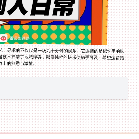
艺，寻求的不仅仅是一场九十分钟的娱乐。它连接的是记忆里的味
当技术扫清了地域障碍，那份纯粹的快乐便触手可及。希望这篇指
故土的熟悉与激情。