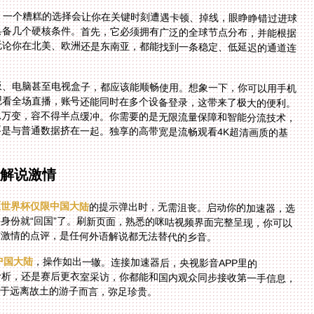
。一个糟糕的选择会让你在关键时刻遭遇卡顿、掉线，眼睁睁错过进球
具备几个硬核条件。首先，它必须拥有广泛的全球节点分布，并能根据
无论你在北美、欧洲还是东南亚，都能找到一条稳定、低延迟的通道连
板、电脑甚至电视盒子，都应该能顺畅使用。想象一下，你可以用手机
观看全场直播，账号还能同时在多个设备登录，这带来了极大的便利。
息万变，容不得半点缓冲。你需要的是无限流量保障和智能分流技术，
不是与普通数据挤在一起。独享的高带宽是流畅观看4K超清画质的基
解说激情
频世界杯仅限中国大陆
的提示弹出时，无需沮丧。启动你的加速器，选
择一条位于上海或北京的优质线路。瞬间，你的网络身份就“回国”了。刷新页面，熟悉的咪咕视频界面完整呈现，你可以
满激情的点评，是任何外语解说都无法替代的乡音。
中国大陆
，操作如出一辙。连接加速器后，央视影音APP里的
CCTV5、CCTV5+频道任你挑选。无论是赛前深度分析，还是赛后更衣室采访，你都能和国内观众同步接收第一手信息，
对于远离故土的游子而言，弥足珍贵。