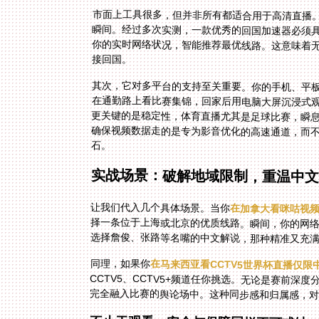
市面上工具很多，但并非所有都适合用于高清直播
瞬间。经过多次实测，一款优秀的回国加速器必须
你的实时网络状况，智能推荐最优线路。这意味着
接回国。
其次，它对多平台的支持至关重要。你的手机、平
在通勤路上看比赛集锦，回家后用电脑大屏沉浸式
更关键的是稳定性，体育直播尤其是足球比赛，瞬
确保视频数据走的是专为影音优化的高速通道，而
石。
实战场景：破解地域限制，重温中文
让我们代入几个具体场景。当你
在加拿大看咪咕视
选择詹俊、张路等名嘴的中文解说，那种精准又充
同理，如果你
在马来西亚看CCTV5世界杯直播仅限
完全融入比赛的舆论场中。这种同步感和归属感，