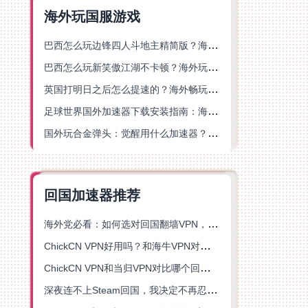
海外玩国服游戏
巴西怎么玩边锋四人斗地主精简版？海外游戏党的加速器终极选择
巴西怎么玩新笑傲江湖不卡顿？海外玩家国服游戏加速终极指南（附猫和老鼠一梦江湖实测）
英国打明日之后怎么提速的？海外畅玩国服游戏终极指南
足球世界国外加速器下载安装指南：海外党畅玩国服游戏的终极解决方案
国外玩合金弹头：觉醒用什么加速器？一份写给海外游子的畅玩指南
回国加速器推荐
海外党必看：如何选对回国翻墙VPN，无缝解锁国内资源？
ChickCN VPN好用吗？和海牛VPN对比哪个回国效果更好？
ChickCN VPN和当归VPN对比哪个回国效果更好？海外党亲测后选了它
深夜连不上Steam回国，我决定不再忍受这数字鸿沟