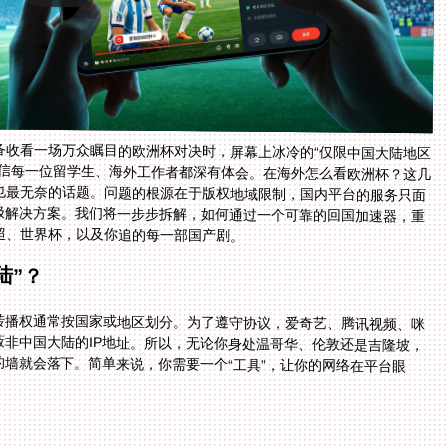
备收看一场万众瞩目的欧洲杯对决时，屏幕上冰冷的“仅限中国大陆地区
相信每一位留学生、海外工作者都深有体会。在海外怎么看欧洲杯？这几
也最无奈的话题。问题的根源在于版权地域限制，国内平台的服务只面
终极解决方案。我们将一步步拆解，如何通过一个可靠的回国加速器，重
超、世界杯，以及你追的每一部国产剧。
陆”？
转播权通常按国家或地区划分。为了遵守协议，爱奇艺、腾讯视频、咪
非中国大陆的IP地址。所以，无论你身处温哥华、伦敦还是吉隆坡，
的墙就会落下。简单来说，你需要一个“工具”，让你的网络在平台眼