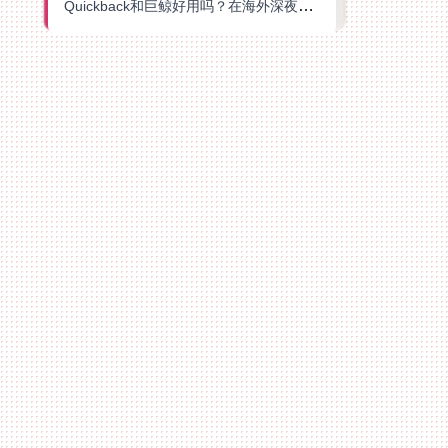
Quickback和巨鲸好用吗？在海外深夜想刷B站、追爱奇艺的你，或许正需要这份答案