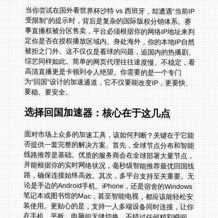
当你尝试在国外看世界杯沙特 vs 西班牙，却遭遇“当前IP
受限制”的提示时，背后是复杂的国际版权分销体系。赛
事直播权被分区售卖，平台必须根据你的网络IP地址来判
定你是否在授权播放区域内。身处海外，你的本地IP自然
被拒之门外。这不仅仅是看球的问题，追国内的热播剧、
综艺同样如此。简单的网页代理往往速度慢、不稳定，看
高清直播更是卡顿到令人绝望。你需要的是一个专门
为“回国”设计的加速通道，它不仅要能改变IP，更要快、
要稳、要安全。
选择回国加速器：核心在于这几点
面对市场上众多的加速工具，该如何判断？关键在于它能
否提供一套完整的解决方案。首先，全球节点分布和智能
线路推荐是基础。优质的服务商会在全球部署大量节点，
并能根据你的实时网络状况，毫秒级智能推荐最优回国线
路，确保连接始终高效。其次，多平台支持至关重要。无
论是手边的Android手机、iPhone，还是宿舍的Windows
笔记本或图书馆的Mac，甚至智能电视，都应该能轻松安
装使用。更贴心的是，支持一人多端设备同时连接，让你
在手机、平板、电脑间无缝切换，不错过任何精彩瞬间。