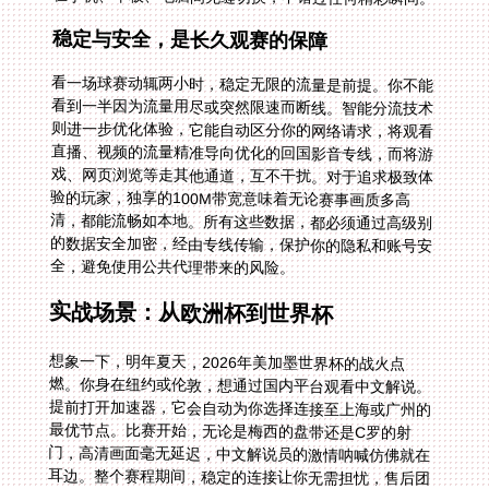
稳定与安全，是长久观赛的保障
看一场球赛动辄两小时，稳定无限的流量是前提。你不能
看到一半因为流量用尽或突然限速而断线。智能分流技术
则进一步优化体验，它能自动区分你的网络请求，将观看
直播、视频的流量精准导向优化的回国影音专线，而将游
戏、网页浏览等走其他通道，互不干扰。对于追求极致体
验的玩家，独享的100M带宽意味着无论赛事画质多高
清，都能流畅如本地。所有这些数据，都必须通过高级别
的数据安全加密，经由专线传输，保护你的隐私和账号安
全，避免使用公共代理带来的风险。
实战场景：从欧洲杯到世界杯
想象一下，明年夏天，2026年美加墨世界杯的战火点
燃。你身在纽约或伦敦，想通过国内平台观看中文解说。
提前打开加速器，它会自动为你选择连接至上海或广州的
最优节点。比赛开始，无论是梅西的盘带还是C罗的射
门，高清画面毫无延迟，中文解说员的激情呐喊仿佛就在
耳边。整个赛程期间，稳定的连接让你无需担忧，售后团
队7x24小时待命，任何技术问题都能得到快速响应。这