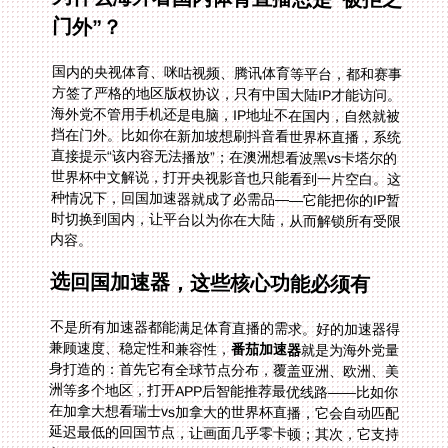
门外”？
国内的央视体育、咪咕视频、腾讯体育等平台，都和赛事
方签了严格的地区版权协议，只有中国大陆IP才能访问。
海外党不管用手机还是电脑，IP地址不在国内，自然就被
挡在门外。比如你在新加坡想刷抖音看世界杯直播，系统
直接提示“该内容无法播放”；在澳洲想看波黑vs卡塔尔的
世界杯中文解说，打开央视影音也只能看到一片空白。这
种情况下，回国加速器就成了必需品——它能把你的IP暂
时切换到国内，让平台以为你在大陆，从而解锁所有受限
内容。
选回国加速器，这些核心功能必须有
不是所有加速器都能满足体育直播的需求。好的加速器得
兼顾速度、稳定性和兼容性，
番茄加速器
就是为海外党量
身打造的：首先它有全球节点分布，覆盖亚洲、欧洲、美
洲等多个地区，打开APP后智能推荐最优线路——比如你
在加拿大想看瑞士vs加拿大的世界杯直播，它会自动匹配
延迟最低的回国节点，让画面几乎零卡顿；其次，它支持
Android、iOS、Windows、mac全平台，一人多端设备同
时用，你可以用手机看抖音世界杯直播，用电脑看NBA，
平板刷央视体育，互不干扰；再者，它提供稳定无限流
量，智能分流技术能把体育直播流量分到专用线路上，精
选的回国影音、游戏加速专线还保证独享100M带宽，就
算是4K直播也不会缓冲；另外，数据安全加密和专线传
输是基础，不用担心浏览记录泄露；最后，售后实时保障
很重要，番茄有专业的技术团队，遇到问题随时找客服，