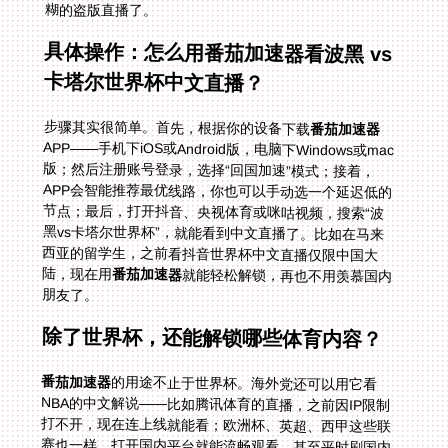
糊的盗版直播了。
具体操作：怎么用番茄加速器看波黑 vs
卡塔尔世界杯中文直播？
步骤其实很简单。首先，根据你的设备下载
番茄加速器
APP——手机下iOS或Android版，电脑下Windows或mac
版；然后注册账号登录，选择“回国加速”模式；接着，
APP会智能推荐最优线路，你也可以手动选一个延迟低的
节点；最后，打开抖音、央视体育或咪咕视频，搜索“波
黑vs卡塔尔世界杯”，就能看到中文直播了。比如在马来
西亚的留学生，之前看抖音世界杯中文直播仅限中国大
陆，现在用
番茄加速器
就能轻松解锁，再也不用羡慕国内
朋友了。
除了世界杯，还能解锁哪些体育内容？
番茄加速器
的用途不止于世界杯。海外党还可以用它看
NBA的中文解说——比如腾讯体育的直播，之前因IP限制
打不开，现在连上线就能看；欧洲杯、英超、西甲这些联
赛也一样，打开国内平台就能流畅观看。甚至平时刷国内
短视频、看电视剧，都能用到它，让你在海外也能感受到