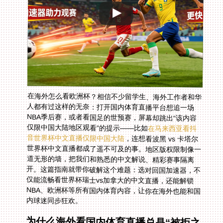
在海外怎么看欧洲杯？相信不少留学生、海外工作者和华
人都有过这样的无奈：打开国内体育直播平台想追一场
NBA季后赛，或者看国足的世预赛，屏幕却跳出“该内容
仅限中国大陆地区观看”的提示——比如
在马来西亚看抖
音世界杯中文直播仅限中国大陆
，连想看波黑 vs 卡塔尔
世界杯中文直播都成了遥不可及的事。地区版权限制像一
道无形的墙，把我们和熟悉的中文解说、精彩赛事隔离
开。这篇指南就带你破解这个难题：选对回国加速器，不
仅能流畅看世界杯瑞士vs加拿大的中文直播，还能解锁
NBA、欧洲杯等所有国内体育内容，让你在海外也能和国
内球迷同步狂欢。
为什么海外看国内体育直播总是“被拒之