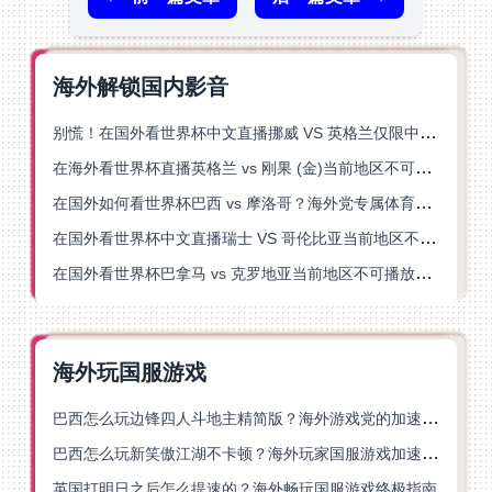
海外解锁国内影音
别慌！在国外看世界杯中文直播挪威 VS 英格兰仅限中国大陆？这篇指南帮你搞定
在海外看世界杯直播英格兰 vs 刚果 (金)当前地区不可播放？这篇指南帮你突破所有限制
在国外如何看世界杯巴西 vs 摩洛哥？海外党专属体育观赛指南来了
在国外看世界杯中文直播瑞士 VS 哥伦比亚当前地区不可播放？这篇指南帮你搞定
在国外看世界杯巴拿马 vs 克罗地亚当前地区不可播放？这篇指南帮你轻松解决海外体育直播难题
海外玩国服游戏
巴西怎么玩边锋四人斗地主精简版？海外游戏党的加速器终极选择
巴西怎么玩新笑傲江湖不卡顿？海外玩家国服游戏加速终极指南（附猫和老鼠一梦江湖实测）
英国打明日之后怎么提速的？海外畅玩国服游戏终极指南