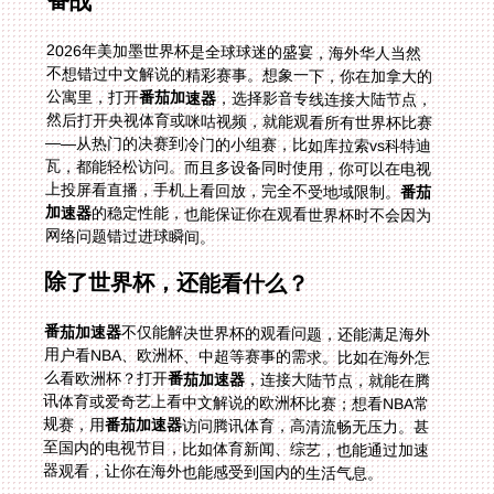
备战
2026年美加墨世界杯是全球球迷的盛宴，海外华人当然
不想错过中文解说的精彩赛事。想象一下，你在加拿大的
公寓里，打开
番茄加速器
，选择影音专线连接大陆节点，
然后打开央视体育或咪咕视频，就能观看所有世界杯比赛
——从热门的决赛到冷门的小组赛，比如库拉索vs科特迪
瓦，都能轻松访问。而且多设备同时使用，你可以在电视
上投屏看直播，手机上看回放，完全不受地域限制。
番茄
加速器
的稳定性能，也能保证你在观看世界杯时不会因为
网络问题错过进球瞬间。
除了世界杯，还能看什么？
番茄加速器
不仅能解决世界杯的观看问题，还能满足海外
用户看NBA、欧洲杯、中超等赛事的需求。比如在海外怎
么看欧洲杯？打开
番茄加速器
，连接大陆节点，就能在腾
讯体育或爱奇艺上看中文解说的欧洲杯比赛；想看NBA常
规赛，用
番茄加速器
访问腾讯体育，高清流畅无压力。甚
至国内的电视节目，比如体育新闻、综艺，也能通过加速
器观看，让你在海外也能感受到国内的生活气息。