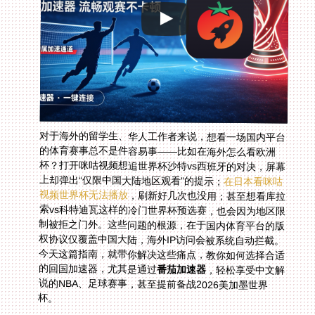
对于海外的留学生、华人工作者来说，想看一场国内平台
的体育赛事总不是件容易事——比如在海外怎么看欧洲
杯？打开咪咕视频想追世界杯沙特vs西班牙的对决，屏幕
上却弹出“仅限中国大陆地区观看”的提示；
在日本看咪咕
视频世界杯无法播放
，刷新好几次也没用；甚至想看库拉
索vs科特迪瓦这样的冷门世界杯预选赛，也会因为地区限
制被拒之门外。这些问题的根源，在于国内体育平台的版
权协议仅覆盖中国大陆，海外IP访问会被系统自动拦截。
今天这篇指南，就带你解决这些痛点，教你如何选择合适
的回国加速器，尤其是通过
番茄加速器
，轻松享受中文解
说的NBA、足球赛事，甚至提前备战2026美加墨世界
杯。