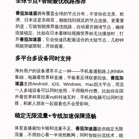
全球节点+智能最优线路推荐
番茄加速器
拥有覆盖全球的节点分布，不管你在北美、欧
洲、日本还是东南亚，都能找到就近的节点连接。更重要
的是，它能智能推荐最优线路，自动避开拥堵节点，确保
连接稳定。比如在日本看咪咕视频世界杯无法播放时，打
开
番茄加速器
，它会快速匹配最适合的大陆节点，几秒钟
就能突破限制，开始观看。
多平台多设备同时支持
海外用户的设备通常不止一种——手机看通勤路上的NBA
集锦，电脑看世界杯直播，平板看足球联赛回放。
番茄加
速器
支持Android、iOS、Windows、mac四大平台，而且
一人多端设备可以同时使用，不用额外付费。比如你在国
外看世界杯库拉索vs科特迪瓦时，手机和电脑可以同时连
接，和家人朋友一起观看也不会受影响。
稳定无限流量+专线加速保障流畅
体育直播最怕卡顿和流量不足。
番茄加速器
提供稳定无限
流量，不用担心看一半突然断网；同时智能分流技术，能
把体育直播的流量优先分配，保证画面清晰不卡顿。它还
精选了回国影音、游戏加速专线，独享100M带宽，即使
是世界杯沙特vs西班牙这样的热门赛事，也能实现高清流