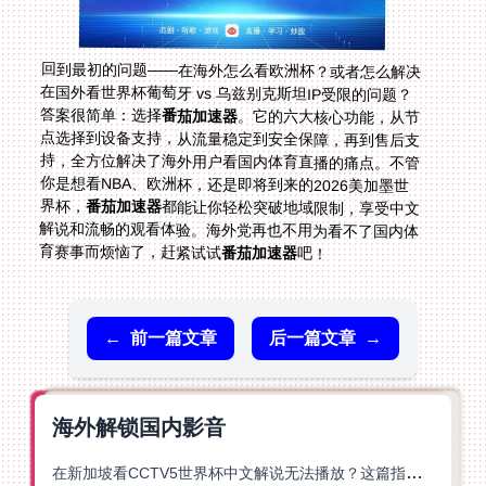
回到最初的问题——在海外怎么看欧洲杯？或者怎么解决
在国外看世界杯葡萄牙 vs 乌兹别克斯坦IP受限的问题？
答案很简单：选择
番茄加速器
。它的六大核心功能，从节
点选择到设备支持，从流量稳定到安全保障，再到售后支
持，全方位解决了海外用户看国内体育直播的痛点。不管
你是想看NBA、欧洲杯，还是即将到来的2026美加墨世
界杯，
番茄加速器
都能让你轻松突破地域限制，享受中文
解说和流畅的观看体验。海外党再也不用为看不了国内体
育赛事而烦恼了，赶紧试试
番茄加速器
吧！
←
前一篇文章
后一篇文章
→
海外解锁国内影音
在新加坡看CCTV5世界杯中文解说无法播放？这篇指南帮你解锁海外体育直播自由