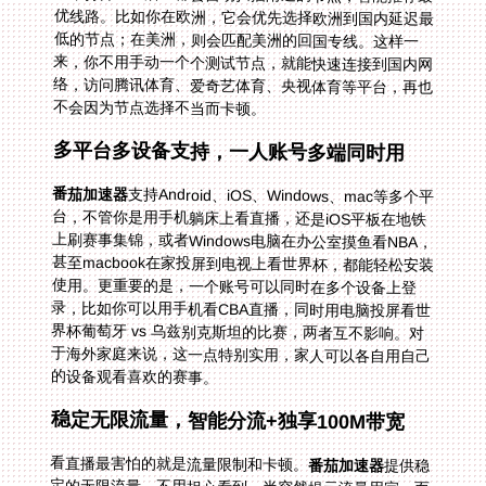
不会因为节点选择不当而卡顿。
多平台多设备支持，一人账号多端同时用
番茄加速器
支持Android、iOS、Windows、mac等多个平
台，不管你是用手机躺床上看直播，还是iOS平板在地铁
上刷赛事集锦，或者Windows电脑在办公室摸鱼看NBA，
甚至macbook在家投屏到电视上看世界杯，都能轻松安装
使用。更重要的是，一个账号可以同时在多个设备上登
录，比如你可以用手机看CBA直播，同时用电脑投屏看世
界杯葡萄牙 vs 乌兹别克斯坦的比赛，两者互不影响。对
于海外家庭来说，这一点特别实用，家人可以各自用自己
的设备观看喜欢的赛事。
稳定无限流量，智能分流+独享100M带宽
看直播最害怕的就是流量限制和卡顿。
番茄加速器
提供稳
定的无限流量，不用担心看到一半突然提示流量用完。而
且它采用智能分流技术，将影音、游戏等不同类型的流量
分开传输，精选回国影音加速专线，保证体育直播的流畅
性。更有独享100M带宽，即使是4K高清直播，也能做到
画面清晰不卡顿。比如看世界杯摩洛哥 vs 海地的高清直
播，你能清晰看到球员的每一个动作，听到中文解说的每