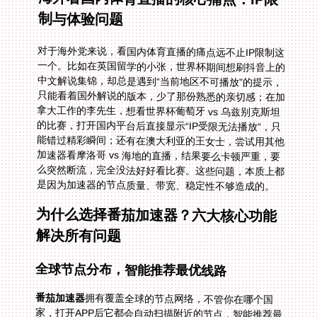
制与体验问题
对于海外党来说，看国内体育直播的痛点远不止IP限制这
一个。比如在英国留学的小张，世界杯期间想刷抖音上的
中文解说集锦，却总是遇到“当前地区不可播放”的提示，
只能看着国外解说的版本，少了那份熟悉的亲切感；在加
拿大工作的李先生，想看世界杯葡萄牙 vs 乌兹别克斯坦
的比赛，打开国内平台后直接显示“IP受限无法播放”，只
能错过精彩瞬间；还有在澳大利亚的王女士，尝试用其他
加速器看摩洛哥 vs 海地的直播，结果要么卡顿严重，要
么突然断流，完全没法好好看比赛。这些问题，本质上都
是因为加速器的节点质量、带宽、稳定性不够造成的。
为什么选择番茄加速器？六大核心功能
解决所有问题
全球节点分布，智能推荐最优线路
番茄加速器
拥有覆盖全球的节点网络，不管你在哪个国
家，打开APP后它都会自动扫描附近的节点，智能推荐最
优线路。比如你在欧洲，它会优先选择欧洲到国内延迟最
低的节点；在美洲，则会匹配美洲的回国专线。这样一
来，你不用手动一个个测试节点，就能快速连接到国内网
络，访问腾讯体育、爱奇艺体育、央视体育等平台，再也