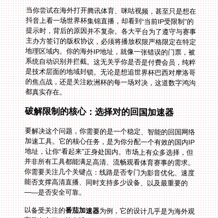
当你尝试在海外打开腾讯体育、咪咕视频，甚至只是想在
抖音上看一场世界杯集锦直播，却看到“当前IP受限制”的
提示时，背后的原因并不复杂。各大平台为了遵守与赛事
主办方签订的版权协议，必须将播放权限严格限定在特定
地理区域内。你的海外IP地址，就像一张错误的门票，被
系统自动识别并拦截。这无关乎你是否是付费会员，纯粹
是技术层面的地域封锁。无论是想追世界杯巴西对摩洛哥
的焦点战，还是关注欧洲杯的每一场对决，这道数字鸿沟
都真实存在。
破解限制的核心：选择对的回国加速器
要解决这个问题，你需要的是一个稳定、智能的回国网络
加速工具。它的核心任务，是为你分配一个有效的国内IP
地址，让你“看起来”正身处国内。市场上有众多选择，但
并非所有工具都能满足高清、流畅观看体育赛事的需求。
你需要关注几个关键点：线路是否专门为影音优化、速度
能否支撑高清直播、同时支持多少设备、以及最重要的
——是否安全可靠。
以备受关注的
番茄加速器
为例，它的设计几乎是为海外观
赛量身定做。其全球分布的节点网络，能智能推荐当前最
优、最稳定的回国线路，自动绕过拥堵，确保在观看世界
杯日本对斯洛伐克这类比赛时，画面不会卡顿或突然掉
线。它支持你在手机、平板、电脑甚至电视盒子上同时使
用，无论你用的是安卓、iOS，还是Windows和mac系
统，都能轻松覆盖。这意味着，你可以用手机看解说，用