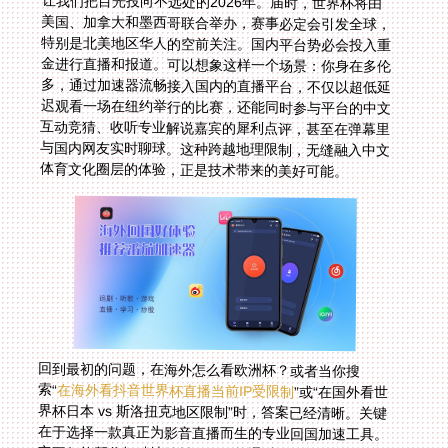
让我们把目光投向不远处的2026年。届时，世界杯将由
美国、加拿大和墨西哥联合举办，赛事必定会引发全球，
特别是北美地区华人的空前关注。国内平台势必会投入重
金进行直播和报道。可以想象这样一个场景：你身在多伦
多，通过加速器流畅接入国内的直播平台，不仅以超低延
迟观看一场在纽约举行的比赛，还能同时参与平台的中文
互动竞猜、收听专业解说嘉宾的犀利点评，甚至在弹幕里
与国内网友实时聊球。这种跨越地理限制，无缝融入中文
体育文化圈层的体验，正是技术带来的美好可能。
回到最初的问题，在海外怎么看欧洲杯？或者当你搜
索“
在海外看抖音世界杯直播当前IP受限制
”或“在国外看世
界杯日本 vs 斯洛扭克地区限制”时，答案已经清晰。关键
在于选择一款真正为影音直播而生的专业回国加速工具。
它不仅能帮你打破地域封锁，更能通过稳定的专线、智能
的线路选择、全面的设备支持和坚实的安全保障，将卡
顿、延迟和安全隐患统统屏蔽在外。从此，无论赛程如何
安排，你都可以安心守候在屏幕前，不错过任何一个精彩
进球，不错过任何一句熟悉的中文解说。让热爱，不再受