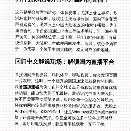
这不是平台故意为难你。体育赛事，尤其是像世界杯、欧
洲杯这样的顶级IP，版权往往按地域分割。国内平台花费
巨资购得的，通常只是中国大陆地区的独家转播权。为了
履行合约，平台必须通过IP地址等技术手段，阻止海外用
户访问。你的网络位置，成了唯一的“门票”验证器。当系
统识别到非大陆IP，拦截便瞬间发生。所以，核心矛盾在
于：你需要一个位于中国大陆的、稳定可靠的IP地址。
回归中文解说现场：解锁国内直播平台
直接访问央视影音、腾讯体育、咪咕视频，你会发现页面
一片灰暗。这时，一个优秀的回国加速器就是你的钥匙。
以
番茄加速器
为例，它的全球节点分布和智能推荐最优线
路功能，能自动为你匹配最快、最稳定的中国大陆入口。
你不再需要手动反复测试，应用会像一位贴心的导航员，
将你的网络流量经由最佳路径送回家乡的服务器。无论是
Android手机、iOS的iPad，还是Windows笔记本或mac电
脑，它都能全面支持。你甚至可以在多个设备上同时登
录，客厅用电视投屏，卧室用手机观看，互不干扰。