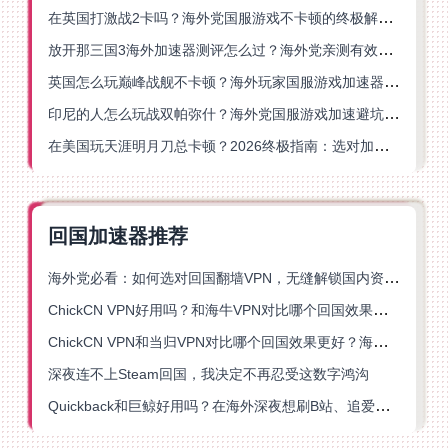
在英国打激战2卡吗？海外党国服游戏不卡顿的终极解决方案
放开那三国3海外加速器测评怎么过？海外党亲测有效的国服游戏加速指南
英国怎么玩巅峰战舰不卡顿？海外玩家国服游戏加速器终极指南
印尼的人怎么玩战双帕弥什？海外党国服游戏加速避坑指南
在美国玩天涯明月刀总卡顿？2026终极指南：选对加速器让你丝滑连招
回国加速器推荐
海外党必看：如何选对回国翻墙VPN，无缝解锁国内资源？
ChickCN VPN好用吗？和海牛VPN对比哪个回国效果更好？
ChickCN VPN和当归VPN对比哪个回国效果更好？海外党亲测后选了它
深夜连不上Steam回国，我决定不再忍受这数字鸿沟
Quickback和巨鲸好用吗？在海外深夜想刷B站、追爱奇艺的你，或许正需要这份答案