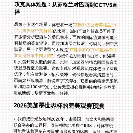
攻克具体难题：从苏格兰对巴西到CCTV5直
播
想象一下这个场景：你想看一场“
在国外怎么看苏格兰 vs
巴西世界杯中文解说
”的比赛。国内平台的解说员可能正
在激情分析巴西队的桑巴舞步，而你的国际流媒体可能只
有枯燥的英文评论。通过加速器连接后，你瞬间回归中文
世界。另一个更典型的困境是“
在越南看CCTV5世界杯中
文直播仅限中国大陆
”。你或许在胡志明市出差，但渴望
听到贺炜诗人般的解说。此时，加速器的精选回国影音专
线就显得至关重要。这条专线针对视频流媒体进行了深度
优化，能有效避免卡顿和缓冲，确保你观看高清直播时，
画面如丝般顺滑，解说声字字清晰。它提供的稳定无限流
量和独享100M带宽，让你无需担心看到关键时刻突然限
速或断线，尽情享受每一分钟。
2026美加墨世界杯的完美观赛预演
让我们把目光放远到2026年，由美国、加拿大和墨西哥
联合举办的世界杯。赛事横跨北美多个时区，对你来说，
可能意味着更多在凌晨或清晨观看的比赛。届时，你将更
加依赖一个稳定的观赛解决方案。通过加速器连接回国网
络，你不仅能避开海外可能存在的订阅繁琐和语言障碍，
更能与国内的亲友同步感受赛事的脉搏。无论是用手机在
通勤路上看集锦，还是用电脑在办公室摸鱼看直播，多端
支持的特性让你随时随地接入赛场。智能分流技术会确保
你的游戏、网页浏览等其他网络活动不受影响，而影音流
量则被优先保障。数据安全加密和专线传输，意味着你的
观看行为和个人信息都在加密通道中受到保护，你可以安